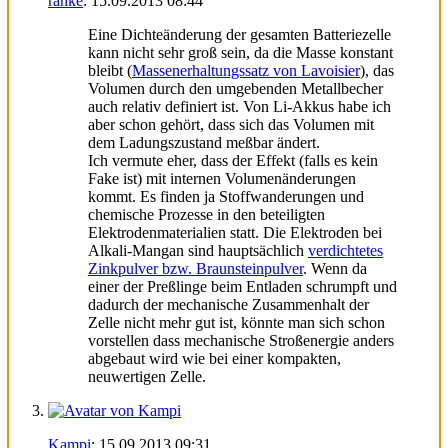
ranke
:
15.09.2013
08:44
Eine Dichteänderung der gesamten Batteriezelle
kann nicht sehr groß sein, da die Masse konstant
bleibt (
Massenerhaltungssatz von Lavoisier
), das
Volumen durch den umgebenden Metallbecher
auch relativ definiert ist. Von Li-Akkus habe ich
aber schon gehört, dass sich das Volumen mit
dem Ladungszustand meßbar ändert.
Ich vermute eher, dass der Effekt (falls es kein
Fake ist) mit internen Volumenänderungen
kommt. Es finden ja Stoffwanderungen und
chemische Prozesse in den beteiligten
Elektrodenmaterialien statt. Die Elektroden bei
Alkali-Mangan sind hauptsächlich
verdichtetes
Zinkpulver bzw. Braunsteinpulver
. Wenn da
einer der Preßlinge beim Entladen schrumpft und
dadurch der mechanische Zusammenhalt der
Zelle nicht mehr gut ist, könnte man sich schon
vorstellen dass mechanische Stroßenergie anders
abgebaut wird wie bei einer kompakten,
neuwertigen Zelle.
Kampi
:
15.09.2013
09:31