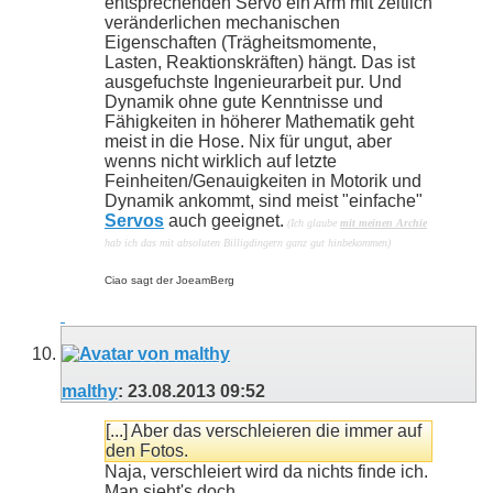
entsprechenden Servo ein Arm mit zeitlich
veränderlichen mechanischen
Eigenschaften (Trägheitsmomente,
Lasten, Reaktionskräften) hängt. Das ist
ausgefuchste Ingenieurarbeit pur. Und
Dynamik ohne gute Kenntnisse und
Fähigkeiten in höherer Mathematik geht
meist in die Hose. Nix für ungut, aber
wenns nicht wirklich auf letzte
Feinheiten/Genauigkeiten in Motorik und
Dynamik ankommt, sind meist "einfache"
Servos
auch geeignet.
(Ich glaube
mit meinen Archie
hab ich das mit absoluten Billigdingern ganz gut hinbekommen)
Ciao sagt der JoeamBerg
malthy
:
23.08.2013
09:52
[...] Aber das verschleieren die immer auf
den Fotos.
Naja, verschleiert wird da nichts finde ich.
Man sieht's doch.