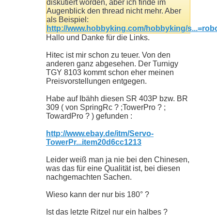
diskutiert worden, aber ich finde im
Augenblick den thread nicht mehr. Aber
als Beispiel:
http://www.hobbyking.com/hobbyking/s...=ro
Hallo und Danke für die Links.
Hitec ist mir schon zu teuer. Von den
anderen ganz abgesehen. Der Turnigy
TGY 8103 kommt schon eher meinen
Preisvorstellungen entgegen.
Habe auf Ibähh diesen SR 403P bzw. BR
309 ( von SpringRc ? ;TowerPro ? ;
TowardPro ? ) gefunden :
http://www.ebay.de/itm/Servo-
TowerPr...item20d6cc1213
Leider weiß man ja nie bei den Chinesen,
was das für eine Qualität ist, bei diesen
nachgemachten Sachen.
Wieso kann der nur bis 180° ?
Ist das letzte Ritzel nur ein halbes ?