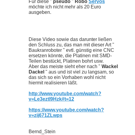
Für diese "
pseudo
"
Robo
Servos
möchte ich nicht mehr als 20 Euro
ausgeben.
Diese Video sowie das darunter ließen
den Schluss zu, das man mit dieser Art "
Baukranroboter " evtl. günstig eine CNC
ersetzen könnte, die Platinen mit SMD-
Teilen bestückt, Platinen bohrt usw.
Aber das meiste sieht eher nach "
Wackel
Dackel
" aus und ist viel zu langsam, so
das sich so ein Vorhaben wohl nicht
hiermit realisieren läßt.
http://www.youtube.com/watch?
v=Le3eztl9Hzk#t=12
https://www.youtube.com/watch?
v=zij671ZLwps
Bernd_Stein