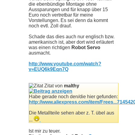
die ebenbündige Montage ohne
Aussparungen und für knapp über 15
Euro noch vertretbar für meine
Vorstellungen. Es sei denn da kommt
noch evtl. Zoll drauf.
Schade das dies auch nur englisch bzw.
amerikanisch ist, aber dort wird erläutert
was einen richtigen
Robot Servo
ausmacht.
http://www.youtube.com/watch?
v=EUQ6k9Eqn7Q
Zitat von
malthy
Habe gerade noch den/die hier gefunden:
http://www.aliexpress.com/item/Frees...714542
Die Metallteile sehen aber z. T. übel aus
...
Ist mir zu teuer.