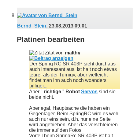
Bernd_Stein
:
23.08.2013
09:01
Platinen bearbeiten
Zitat von
malthy
Der Spring RC SR 403P sieht durchaus
auch interessant aus. Ist halt noch etwas
teurer als der Turnigy, aber vielleicht
findet man ihn auch noch woanders
billiger...
Aber "
richtige
"
Robot
Servos
sind sie
beide nicht.
Aber egal, Hauptsache die haben ein
Gegenlager. Beim SpringRC wird es wohl
auch nur eins sein, d.h. nur eine Seite
wird angetrieben. Aber das verschleieren
die immer auf den Fotos.
Vorteil beim SpringRc SR 403P ist halt