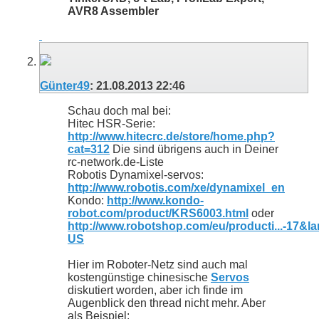
AVR8 Assembler
Günter49
:
21.08.2013
22:46
Schau doch mal bei:
Hitec HSR-Serie:
http://www.hitecrc.de/store/home.php?
cat=312
Die sind übrigens auch in Deiner
rc-network.de-Liste
Robotis Dynamixel-servos:
http://www.robotis.com/xe/dynamixel_en
Kondo:
http://www.kondo-
robot.com/product/KRS6003.html
oder
http://www.robotshop.com/eu/producti...-17&l
US
Hier im Roboter-Netz sind auch mal
kostengünstige chinesische
Servos
diskutiert worden, aber ich finde im
Augenblick den thread nicht mehr. Aber
als Beispiel: