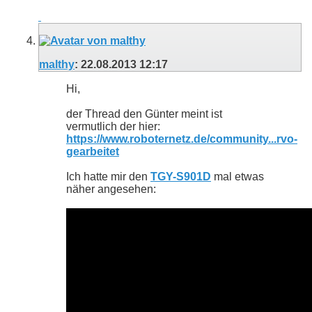
malthy
:
22.08.2013
12:17
Hi,
der Thread den Günter meint ist
vermutlich der hier:
https://www.roboternetz.de/community...rvo-
gearbeitet
Ich hatte mir den
TGY-S901D
mal etwas
näher angesehen: