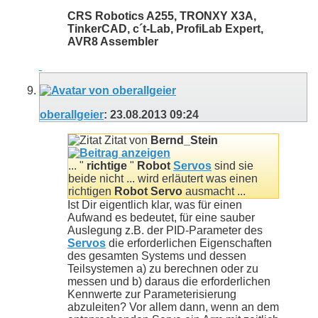
CRS Robotics A255, TRONXY X3A,
TinkerCAD, c´t-Lab, ProfiLab Expert,
AVR8 Assembler
oberallgeier
:
23.08.2013
09:24
Zitat von
Bernd_Stein
... "
richtige
"
Robot
Servos
sind sie
beide nicht ... wird erläutert was einen
richtigen
Robot Servo
ausmacht ...
Ist Dir eigentlich klar, was für einen
Aufwand es bedeutet, für eine sauber
Auslegung z.B. der PID-Parameter des
Servos
die erforderlichen Eigenschaften
des gesamten Systems und dessen
Teilsystemen a) zu berechnen oder zu
messen und b) daraus die erforderlichen
Kennwerte zur Parameterisierung
abzuleiten? Vor allem dann, wenn an dem