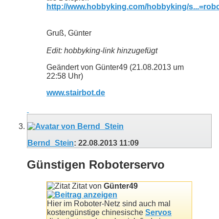
http://www.hobbyking.com/hobbyking/s...=ro
Gruß, Günter
Edit: hobbyking-link hinzugefügt
Geändert von Günter49 (21.08.2013 um
22:58
Uhr)
www.stairbot.de
Bernd_Stein
:
22.08.2013
11:09
Günstigen Roboterservo
Zitat von
Günter49
Hier im Roboter-Netz sind auch mal
kostengünstige chinesische
Servos