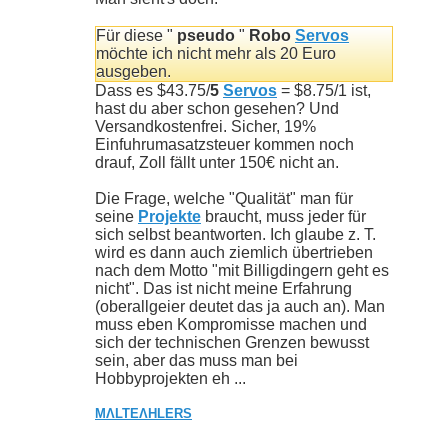
Für diese "
pseudo
"
Robo
Servos
möchte ich nicht mehr als 20 Euro
ausgeben.
Dass es $43.75/
5
Servos
= $8.75/1 ist,
hast du aber schon gesehen? Und
Versandkostenfrei. Sicher, 19%
Einfuhrumasatzsteuer kommen noch
drauf, Zoll fällt unter 150€ nicht an.
Die Frage, welche "Qualität" man für
seine
Projekte
braucht, muss jeder für
sich selbst beantworten. Ich glaube z. T.
wird es dann auch ziemlich übertrieben
nach dem Motto "mit Billigdingern geht es
nicht". Das ist nicht meine Erfahrung
(oberallgeier deutet das ja auch an). Man
muss eben Kompromisse machen und
sich der technischen Grenzen bewusst
sein, aber das muss man bei
Hobbyprojekten eh ...
MΛLTE
ΛHLERS