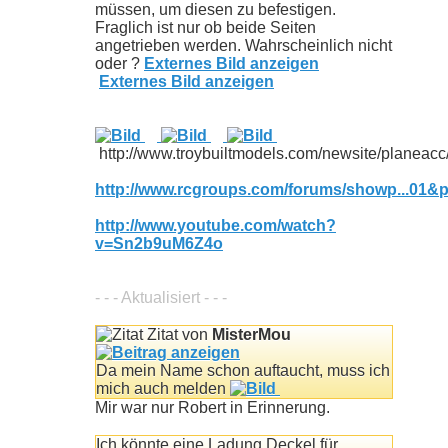
müssen, um diesen zu befestigen.
Fraglich ist nur ob beide Seiten
angetrieben werden. Wahrscheinlich nicht
oder ?
Externes Bild anzeigen
Externes Bild anzeigen
http://www.troybuiltmodels.com/newsite/planeacc/
http://www.rcgroups.com/forums/showp...01&
http://www.youtube.com/watch?
v=Sn2b9uM6Z4o
- - - Aktualisiert - - -
Zitat von
MisterMou
Da mein Name schon auftaucht, muss ich
mich auch melden
Mir war nur Robert in Erinnerung.
Ich könnte eine Ladung Deckel für