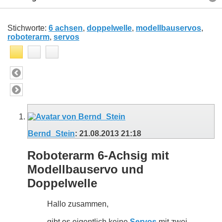
Stichworte:
6 achsen
,
doppelwelle
,
modellbauservos
,
roboterarm
,
servos
Bernd_Stein
:
21.08.2013
21:18
Roboterarm 6-Achsig mit
Modellbauservo und
Doppelwelle
Hallo zusammen,
gibt es eigentlich keine
Servos
mit zwei