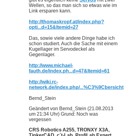
Wellen, so das man sich so etwas wie im
Link ersparen kann.
http://thomaskropf.at/index.php?
opti...d=15&Itemid=27
Das, sowie viele andere Dinge habe ich
schon studiert. Auch die Sache mit einem
Kugellager im Servodeckel als
Gegenlager.
http://www.michael-
fauth.de/index.ph...d=47&Itemid=61
http://wiki.rc-
network.de/index.php/...%C3%9Cbersicht
Bernd_Stein
Geändert von Bernd_Stein (21.08.2013
um
21:34
Uhr)
Grund:
Noch was
vergessen
CRS Robotics A255, TRONXY X3A,
TinkerCAD, c´t-Lab, ProfiLab Expert,