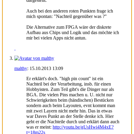
dargestellt.
Auch bei den anderen roten Punkten frage ich
mich spontan: "Nachteil gegenüber was ?"
Die Alternative zum FPGA wäre der diskrete
Aufbau aus Chips und Logik und das möchte ich
mir bei vielen Apps nicht antun.
malthy
:
15.10.2013
13:09
Er erklärt's doch. "high pin count" ist ein
Nachteil bei der Verarbeitung, insb. für einen
Hobbyisten. Zum Teil gibt's die Dinger nur als
BGA. Die vielen Pins machen u. U. nicht nur
Schwierigkeiten beim (händischen) Bestücken
sondern auch beim Layouten, evnt kommt man
mit zwei Layern nicht mehr hin. Das in etwas
war Daves Punkt an der Stelle denke ich. Hier
geht er die Nachteile durch und erklärt dann auch
was er meint:
http://youtu.be/gUsHwi4M4xE?
t=18m22s