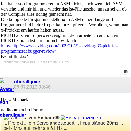
Ich halte von Programmieren in ASM nichts, auch wenn ich ASM
verstehe und mir hin und wieder das lst-File ansehe, um zu sehen ob
der Compiler alles richtig gemacht hat.
Die komplette Programmerstellung in ASM dauert lange und
Programme sind in der Regel kaum zu pflegen. Vor allem, wenn man
x-Projekte am laufen halten muss...
PICKIT2 ist ein Superwerkzeug, mit dem arbeite ich auch. Den
PICKIT3 brauchst Du Dir nicht wirklich:
http://http://www.eevblog.com/2009/10/21/eevblog-39-pickit-3-
programmerdebugger-review/
Kennt Ihr das?
Geändert von indeas (09.07.2013 um
08:28
Uhr)
oberallgeier
:
09.07.2013
08:46
Hallo Michael,
willkommen im Forum.
Zitat von
Eisbaer09
... Projekt ... ein Servo angesteuert ... Impulslänge 20ms ...
bei 4Mhz auf mehr als 61 Hz ...