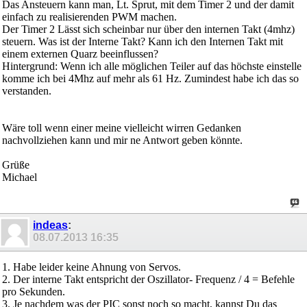
Das Ansteuern kann man, Lt. Sprut, mit dem Timer 2 und der damit
einfach zu realisierenden PWM machen.
Der Timer 2 Lässt sich scheinbar nur über den internen Takt (4mhz)
steuern. Was ist der Interne Takt? Kann ich den Internen Takt mit
einem externen Quarz beeinflussen?
Hintergrund: Wenn ich alle möglichen Teiler auf das höchste einstelle
komme ich bei 4Mhz auf mehr als 61 Hz. Zumindest habe ich das so
verstanden.
Wäre toll wenn einer meine vielleicht wirren Gedanken
nachvollziehen kann und mir ne Antwort geben könnte.
Grüße
Michael
indeas
:
08.07.2013
16:35
1. Habe leider keine Ahnung von Servos.
2. Der interne Takt entspricht der Oszillator- Frequenz / 4 = Befehle
pro Sekunden.
3. Je nachdem was der PIC sonst noch so macht, kannst Du das