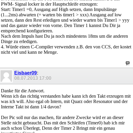
PWM- Signal locker in der Hauptschleife erzeugen:
Start: Timer1 =0, Ausgang auf High setzen, dann Impulslänge
(1...2ms) abwarten (= warten bis timer1 > xxx) Ausgang auf low
setzen, dann den Rest erledigen und wieder warten bis Timer1 > yyy
und das ganze wieder von vorne. Den Timer 1 kannst Du Dir ja
entsprechend konfigurieren.
Nach dem Impuls hast Du ja noch mindestens 18ms um die anderen
Dinge zu erledigen.
4. Würde einen C-Compiler verwenden z.B. den von CCS, der kostet
nicht viel und kann ne Menge.
Eisbaer09
:
08.07.2013
17:00
Danke für die Antwort.
Wenn ich das richtig verstanden habe kann ich den Takt erzeugen mit
was ich will. Also egal ob Intern, mit Quarz oder Resonator und der
Interne Takt ist dann 1/4 davon?
Der Pic soll nur das machen, für andere Zwecke wird er an dieser
Stelle nicht gebraucht. Das mit den Schleifen (Timer0) hab ich mir
auch schon Überlegt, Denn der Timer 2 Bringt mir ein genau