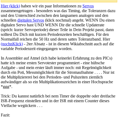
Hier (klick)
haben wir ein paar Informationen zu
Servos
zusammengetragen - besonders was das Timing, die Toleranzen dazu
und den Unterschied zwischen den langsamen analogen und den
schnellen
digitalen
Servos
(klick nochmal) angeht. WENN Du einen
digitalen Servo hast UND WENN Dir die schnelle Updaterate
(sprich: kurze Servoperiode) dieser Teile in Dein Projekt passt, dann
solltest Du Dich mit kurzen Periodenzeiten beschäftigen. Für den
Normalfall reichen die 50 Hz und deren sattes Toleranzband. Hier
(nochnKlick)
- 2ter Absatz - ist in diesem Wikiabschnitt auch auf die
variable Periodenzeit eingegangen worden.
In Assembler auf Atmel (ich habe keinerlei Erfahrung zu den PICs)
hatte ich meine ersten Servotester programmiert - eine hübsche
Aufgabe - und mein erster läuft immer noch: mit Regelmöglichkeit
durch ein Poti, Messmöglichkeit für die Stromaufnahme . . . . Nur ist
die Multipliziererei bei den Perioden- und Pulszeiten ziemlich
aufwändiger als so ein Multiplikationszeichen in einer Hochsprache
*ggg*.
Trick: Du kannst natürlich bei nem Timer die doppelte oder dreifache
ISR-Frequenz einstellen und in der ISR mit einem Counter dieses
Vielfache wegtickern . . .
Fazit: