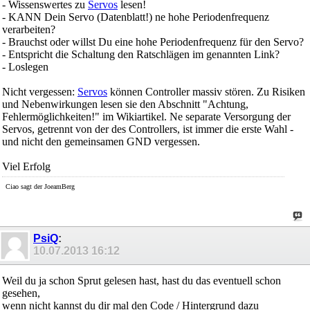
- Wissenswertes zu
Servos
lesen!
- KANN Dein Servo (Datenblatt!) ne hohe Periodenfrequenz
verarbeiten?
- Brauchst oder willst Du eine hohe Periodenfrequenz für den Servo?
- Entspricht die Schaltung den Ratschlägen im genannten Link?
- Loslegen
Nicht vergessen:
Servos
können Controller massiv stören. Zu Risiken
und Nebenwirkungen lesen sie den Abschnitt "Achtung,
Fehlermöglichkeiten!" im Wikiartikel. Ne separate Versorgung der
Servos, getrennt von der des Controllers, ist immer die erste Wahl -
und nicht den gemeinsamen GND vergessen.
Viel Erfolg
Ciao sagt der JoeamBerg
PsiQ
:
10.07.2013
16:12
Weil du ja schon Sprut gelesen hast, hast du das eventuell schon
gesehen,
wenn nicht kannst du dir mal den Code / Hintergrund dazu