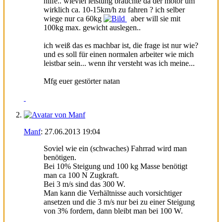
hilfe.. wieviel leistung bräuchte da der motor um
wirklich ca. 10-15km/h zu fahren ? ich selber
wiege nur ca 60kg
aber will sie mit
100kg max. gewicht auslegen..
ich weiß das es machbar ist, die frage ist nur wie?
und es soll für einen normalen arbeiter wie mich
leistbar sein... wenn ihr versteht was ich meine...
Mfg euer gestörter natan
Manf
:
27.06.2013
19:04
Soviel wie ein (schwaches) Fahrrad wird man
benötigen.
Bei 10% Steigung und 100 kg Masse benötigt
man ca 100 N Zugkraft.
Bei 3 m/s sind das 300 W.
Man kann die Verhältnisse auch vorsichtiger
ansetzen und die 3 m/s nur bei zu einer Steigung
von 3% fordern, dann bleibt man bei 100 W.