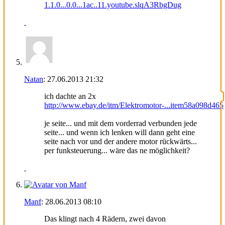
1.1.0...0.0...1ac..11.youtube.slqA3RbgDug
Natan
:
27.06.2013
21:32
ich dachte an 2x
http://www.ebay.de/itm/Elektromotor-...item58a098d465
je seite... und mit dem vorderrad verbunden jede
seite... und wenn ich lenken will dann geht eine
seite nach vor und der andere motor rückwärts...
per funksteuerung... wäre das ne möglichkeit?
Manf
:
28.06.2013
08:10
Das klingt nach 4 Rädern, zwei davon