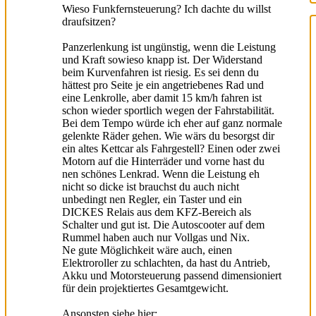
Wieso Funkfernsteuerung? Ich dachte du willst
draufsitzen?
Panzerlenkung ist ungünstig, wenn die Leistung
und Kraft sowieso knapp ist. Der Widerstand
beim Kurvenfahren ist riesig. Es sei denn du
hättest pro Seite je ein angetriebenes Rad und
eine Lenkrolle, aber damit 15 km/h fahren ist
schon wieder sportlich wegen der Fahrstabilität.
Bei dem Tempo würde ich eher auf ganz normale
gelenkte Räder gehen. Wie wärs du besorgst dir
ein altes Kettcar als Fahrgestell? Einen oder zwei
Motorn auf die Hinterräder und vorne hast du
nen schönes Lenkrad. Wenn die Leistung eh
nicht so dicke ist brauchst du auch nicht
unbedingt nen Regler, ein Taster und ein
DICKES Relais aus dem KFZ-Bereich als
Schalter und gut ist. Die Autoscooter auf dem
Rummel haben auch nur Vollgas und Nix.
Ne gute Möglichkeit wäre auch, einen
Elektroroller zu schlachten, da hast du Antrieb,
Akku und Motorsteuerung passend dimensioniert
für dein projektiertes Gesamtgewicht.
Ansonsten siehe hier: