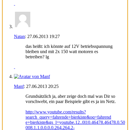
Natan
:
27.06.2013
19:27
das heißt: ich könnte auf 12V betriebsspannung
bleiben und mit 2x 150 watt motoren es
betreiben? lg
Manf
:
27.06.2013
20:25
Grundsätzlich ja, aber zeige doch mal was Dir so
vorschwebt, ein paar Beispiele gibt es ja im Netz.
http://www.youtube.com/results?
search_query=fahrende+bierkiste&oq=fahrend
e+bierkiste&gs_l=youtube.12..0l10.46478.46478.0.50
008.1.1.0.0.0.0.264.264.2-