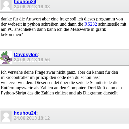
houhou24
:
$framesize = 42

$swstack = 42

24.06.2013
16:08
$hwstack = 42

danke für die Antwort aber eine frage soll ich dieses programm von
$crystal = 16000000                                     
$baud = 9600                                           
der webseit in python schreiben und dann die
RS232
schnittstelle mit
am PC anschließen dann kann ich die Messwerte in grafik
Open "COMA.0:9600,8,N,2" For Output As #1               
bekommen?
Open "COMA.1:9600,8,N,2" For Input As #2                
Const Srf02_slaveid = 0                                
Dim Entfernung As Integer

Dim V As Byte                                           
Chypsylon
:
24.06.2013
16:56
   Wait 3

Ich verstehe deine Frage zwar nicht ganz, aber du kannst für den
   Print ""

mikrocontroller im prinzip den code den du schon hast
   Print ""

weiterverwenden. Dieser sendet über die serielle Schnittstelle die
   Print "SRF02 
RS232
 Entfernungsmessung"

Entfernungswerte als Zahlen an den Computer. Dort läuft dann ein
   Print "SRF02 Ultraschall-Firmware Version:" ; Srf02_f
Python-Skript das die Zahlen einliest und als Diagramm darstellt.
   Print "PA0 wird TX und PA1 wird als RX genutzt"

   Print "Zeitabstand zwischen den Messungen beträgt 0.2
   Print ""

   Print ""

   Wait 5                                               
houhou24
:
24.06.2013
18:12
V = 0
