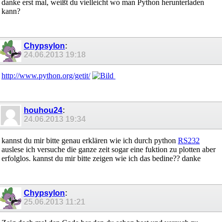
danke erst mal, weißt du vielleicht wo man Python herunterladen
   Do

kann?
      Entfernung = Srf02_entfernung(srf02_slaveid)

      Incr V                                            
      Print "Entfernung:" ; Entfernung ; "cm"

      Waitms 200                                        
   Loop Until V = 60                                    
Chypsylon
:
24.06.2013
19:18
   Wait 2

   Print ""

   Print ""

http://www.python.org/getit/
   Print "Zur erneuten Messung bitte den Reset-Taster a
End

houhou24
:
24.06.2013
19:34
'------------- Hilfsfunktionen für SRF02 ----------

kannst du mir bitte genau erklären wie ich durch python
RS232
auslese ich versuche die ganze zeit sogar eine fuktion zu plotten aber
Function Srf02_firmware(byval Slaveid As Byte) As Byte

erfolglos. kannst du mir bitte zeigen wie ich das bedine?? danke
   Print #1 , Chr(slaveid) ; Chr(93);

   Srf02_firmware = Waitkey(#2)

End Function

Chypsylon
:
25.06.2013
11:21
Function Srf02_entfernung(byval Slaveid As Byte) As Inte
Local Lob As Byte
