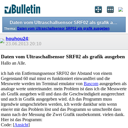
Daten vom Ultraschallsensor SRF02 als grafik ausgeben
Thema:
Daten vom Ultraschallsensor SRF02 als grafik ausgeben
houhou24
:
23.06.2013
20:10
Daten vom Ultraschallsensor SRF02 als grafik ausgeben
Hallo an Alle.
ich hab ein Entfernungssensor SRF02 der Abstand von einem
Gegenstand 60 mal misst es funktioniert einwandfrei und die
Messwerte werden im Terminal emulator von
Bascom
ausgegeben als
analoge werte untereinander. mein Problem ist dass ich die Messwerte
als Grafik ausgeben will und dass die Geschwindigkeit ausgerechnet
und auch in Grafik ausgegeben wird. d.h das Programm muss
irgendwie umgeschrieben werden, ich werde dankbar sein wenn
eine/er mir das Problem löst und das Programm so umschreibt dass
mann nach der Messung die Zwei Grafik rausbekommt. vielen dank.
Hier ist das Programm:
Code: [
Ansicht
]