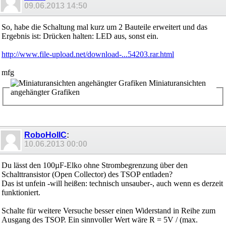
09.06.2013
14:50
So, habe die Schaltung mal kurz um 2 Bauteile erweitert und das
Ergebnis ist: Drücken halten: LED aus, sonst ein.
http://www.file-upload.net/download-...54203.rar.html
mfg
Miniaturansichten
angehängter Grafiken
RoboHolIC
:
10.06.2013
00:00
Du lässt den 100µF-Elko ohne Strombegrenzung über den
Schalttransistor (Open Collector) des TSOP entladen?
Das ist unfein -will heißen: technisch unsauber-, auch wenn es derzeit
funktioniert.
Schalte für weitere Versuche besser einen Widerstand in Reihe zum
Ausgang des TSOP. Ein sinnvoller Wert wäre R = 5V / (max.