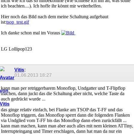
nicht wie ich das so hinbekomme (wie schließe ich ihn an, was sollte
ich beachten....). Ich hoffe ihr könnt mir weiterhelfen.
Hier noch das Bild nach dem meine Schaltung aufgebaut
ist:
tsop_test.gif
Ich danke schon mal im Voraus
LG Lollipop123
Vitis
:
01.06.2013
18:27
kann man per retriggerbarem Monoflop, Undgatter und T-Flipflop
machen, dann juckt das die Schaltung aber nicht, welche Taste da
auch gedrückt wurde ...
das ginge relativ einfach, bei Flanke am TSOP das T-FF und das
Monoflop triggern, das Monoflop sperrt dann die folgenden Flanken
via Undglied vom T-FF bis das Monoflop dann eben zurückfällt ...
kann man machen, kann man aber auch alles mit nem kleinen ATTiny,
Interrupteingang und Timer erschlagen, dann hat man da nur ein