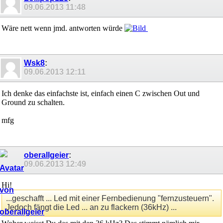
09.06.2013
11:48
Wäre nett wenn jmd. antworten würde
Wsk8
:
09.06.2013
12:11
Ich denke das einfachste ist, einfach einen C zwischen Out und
Ground zu schalten.
mfg
oberallgeier
:
09.06.2013
12:49
Hi!
...geschafft ... Led mit einer Fernbedienung "fernzusteuern".
Jedoch fängt die Led ... an zu flackern (36kHz) ...