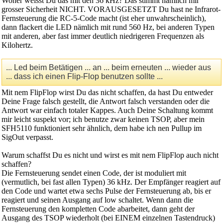
Woher weisst Du das mit den 36 kHz? Das stimmt nämlich mir
grosser Sicherheit NICHT. VORAUSGESETZT Du hast ne Infrarot-
Fernsteuerung die RC-5-Code macht (ist eher unwahrscheinlich),
dann flackert die LED nämlich mit rund 560 Hz, bei anderen Typen
mit anderen, aber fast immer deutlich niedrigeren Frequenzen als
Kilohertz.
... Led beim Betätigen ... an ... beim erneuten ... wieder aus
... dass ich einen Flip-Flop benutzen sollte ...
Mit nem FlipFlop wirst Du das nicht schaffen, da hast Du entweder
Deine Frage falsch gestellt, die Antwort falsch verstanden oder die
Antwort war einfach totaler Kappes. Auch Deine Schaltung kommt
mir leicht suspekt vor; ich benutze zwar keinen TSOP, aber mein
SFH5110 funktioniert sehr ähnlich, dem habe ich nen Pullup im
SigOut verpasst.
Warum schaffst Du es nicht und wirst es mit nem FlipFlop auch nicht
schaffen?
Die Fernsteuerung sendet einen Code, der ist moduliert mit
(vermutlich, bei fast allen Typen) 36 kHz. Der Empfänger reagiert auf
den Code und wartet etwa sechs Pulse der Fernsteuerung ab, bis er
reagiert und seinen Ausgang auf low schaltet. Wenn dann die
Fernsteuerung den kompletten Code abarbeitet, dann geht der
Ausgang des TSOP wiederholt (bei EINEM einzelnen Tastendruck)