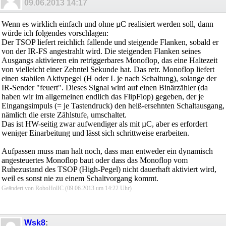
09.06.2013
14:17
Wenn es wirklich einfach und ohne µC realisiert werden soll, dann
würde ich folgendes vorschlagen:
Der TSOP liefert reichlich fallende und steigende Flanken, sobald er
von der IR-FS angestrahlt wird. Die steigenden Flanken seines
Ausgangs aktivieren ein retriggerbares Monoflop, das eine Haltezeit
von vielleicht einer Zehntel Sekunde hat. Das retr. Monoflop liefert
einen stabilen Aktivpegel (H oder L je nach Schaltung), solange der
IR-Sender "feuert". Dieses Signal wird auf einen Binärzähler (da
haben wir im allgemeinen endlich das FlipFlop) gegeben, der je
Eingangsimpuls (= je Tastendruck) den heiß-ersehnten Schaltausgang,
nämlich die erste Zählstufe, umschaltet.
Das ist HW-seitig zwar aufwendiger als mit µC, aber es erfordert
weniger Einarbeitung und lässt sich schrittweise erarbeiten.
Aufpassen muss man halt noch, dass man entweder ein dynamisch
angesteuertes Monoflop baut oder dass das Monoflop vom
Ruhezustand des TSOP (High-Pegel) nicht dauerhaft aktiviert wird,
weil es sonst nie zu einem Schaltvorgang kommt.
Geändert von RoboHolIC (09.06.2013 um
14:22
Uhr)
Wsk8
: