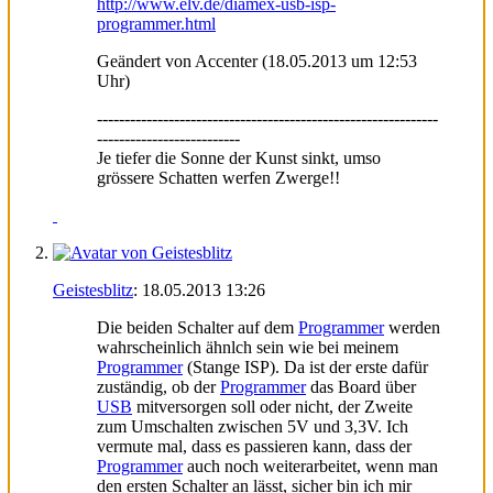
http://www.elv.de/diamex-usb-isp-
programmer.html
Geändert von Accenter (18.05.2013 um
12:53
Uhr)
--------------------------------------------------------------
--------------------------
Je tiefer die Sonne der Kunst sinkt, umso
grössere Schatten werfen Zwerge!!
Geistesblitz
:
18.05.2013
13:26
Die beiden Schalter auf dem
Programmer
werden
wahrscheinlich ähnlch sein wie bei meinem
Programmer
(Stange ISP). Da ist der erste dafür
zuständig, ob der
Programmer
das Board über
USB
mitversorgen soll oder nicht, der Zweite
zum Umschalten zwischen 5V und 3,3V. Ich
vermute mal, dass es passieren kann, dass der
Programmer
auch noch weiterarbeitet, wenn man
den ersten Schalter an lässt, sicher bin ich mir