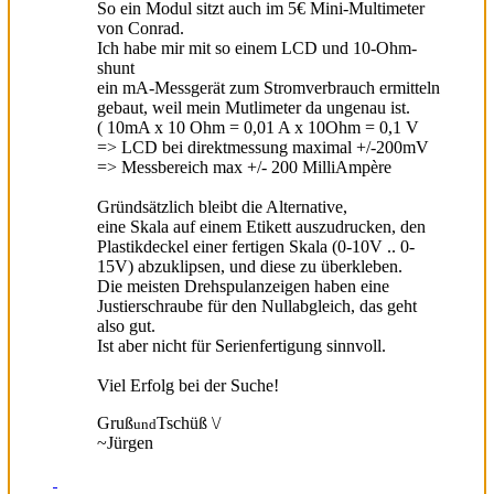
So ein Modul sitzt auch im 5€ Mini-Multimeter
von Conrad.
Ich habe mir mit so einem LCD und 10-Ohm-
shunt
ein mA-Messgerät zum Stromverbrauch ermitteln
gebaut, weil mein Mutlimeter da ungenau ist.
( 10mA x 10 Ohm = 0,01 A x 10Ohm = 0,1 V
=> LCD bei direktmessung maximal +/-200mV
=> Messbereich max +/- 200 MilliAmpère
Gründsätzlich bleibt die Alternative,
eine Skala auf einem Etikett auszudrucken, den
Plastikdeckel einer fertigen Skala (0-10V .. 0-
15V) abzuklipsen, und diese zu überkleben.
Die meisten Drehspulanzeigen haben eine
Justierschraube für den Nullabgleich, das geht
also gut.
Ist aber nicht für Serienfertigung sinnvoll.
Viel Erfolg bei der Suche!
Gruß
Tschüß \
/
und
~Jürgen