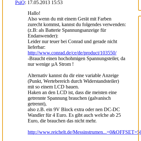
PsiQ
:
17.05.2013
15:53
Hallo!
Also wenn du mit einem Gerät mit Farben
zurecht kommst, kannst du folgendes verwenden:
(z.B: als Batterie Spannungsanzeige für
Endanwender):
Leider nur teuer bei Conrad und gerade nicht
lieferbar:
http://www.conrad.de/ce/de/product/103550/
-Braucht einen hochohmigen Spannungsteiler, da
nur wenige µA Strom !
Alternativ kannst du dir eine variable Anzeige
(Punkt, Wertebereich durch Widerstandsteiler)
mit so einem LCD bauen.
Haken an den LCD ist, dass die meisten eine
getrennte Spannung brauchen (galvanisch
getrennt),
also z.B. ein 9V Block extra oder nen DC-DC
Wandler für 4 Euro. Es gibt auch welche ab 25
Euro, die brauchen das nicht mehr.
http://www.reichelt.de/Messinstrumen...=0&OFFSET=