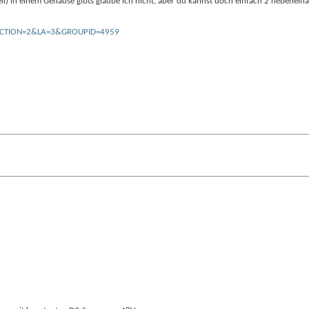
teil) in einem Gehäuse gibts glaube ich nicht, aber du kannst doch einfach 2 nebenei
ml?&ACTION=2&LA=3&GROUPID=4959