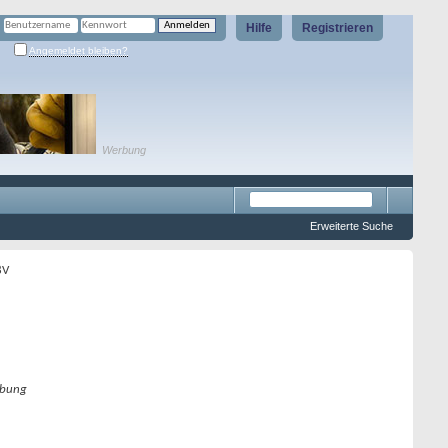
Hilfe
Registrieren
Angemeldet bleiben?
Werbung
Erweiterte Suche
8V
bung