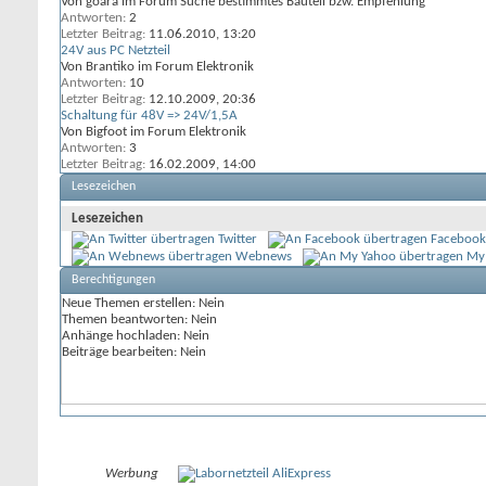
Von goara im Forum Suche bestimmtes Bauteil bzw. Empfehlung
Antworten:
2
Letzter Beitrag:
11.06.2010,
13:20
24V aus PC Netzteil
Von Brantiko im Forum Elektronik
Antworten:
10
Letzter Beitrag:
12.10.2009,
20:36
Schaltung für 48V => 24V/1,5A
Von Bigfoot im Forum Elektronik
Antworten:
3
Letzter Beitrag:
16.02.2009,
14:00
Lesezeichen
Lesezeichen
Twitter
Facebook
Webnews
My
Berechtigungen
Neue Themen erstellen:
Nein
Themen beantworten:
Nein
Anhänge hochladen:
Nein
Beiträge bearbeiten:
Nein
Werbung