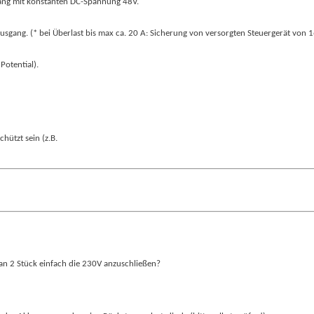
gang mit konstanten DC-Spannung 48V.
usgang. (* bei Überlast bis max ca. 20 A: Sicherung von versorgten Steuergerät von 1
Potential).
hützt sein (z.B.
 an 2 Stück einfach die 230V anzuschließen?