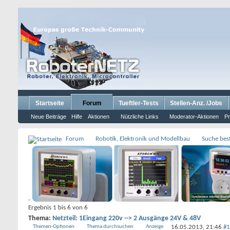
Startseite
Forum
Tueftler-Tests
Stellen-Anz. /Jobs
Neue Beiträge
Hilfe
Aktionen
Nützliche Links
Moderator-Aktionen
Pr
Forum
Robotik, Elektronik und Modellbau
Suche bes
-
Ergebnis 1 bis 6 von 6
Thema:
Netzteil: 1Eingang 220v --> 2 Ausgänge 24V & 48V
Themen-Optionen
Thema durchsuchen
Anzeige
16.05.2013,
21:46
#1