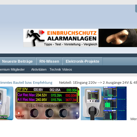
Neueste Beiträge
RN-Wissen
Elektronik-Projekte
emium Mitglieder
Aktivitäten
Technik Videos
timmtes Bauteil bzw. Empfehlung
Netzteil: 1Eingang 220v --> 2 Ausgänge 24V & 4
Wer