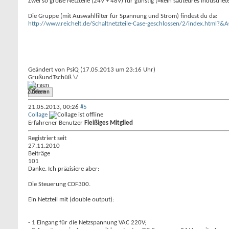
Zwei so große Netzteile (24V + 48V) für günstig (=kein sauteures Industrie
Die Gruppe (mit Auswahlfilter für Spannung und Strom) findest du da:
http://www.reichelt.de/Schaltnetzteile-Case-geschlossen/2/index.ht
Geändert von PsiQ (17.05.2013 um
23:16
Uhr)
Gruß
und
Tschüß \
/
~Jürgen
Zitieren
21.05.2013,
00:26
#5
Collage
Erfahrener Benutzer
Fleißiges Mitglied
Registriert seit
27.11.2010
Beiträge
101
Danke. Ich präzisiere aber:
Die Steuerung CDF300.
Ein Netzteil mit (double output):
- 1 Eingang für die Netzspannung VAC 220V;