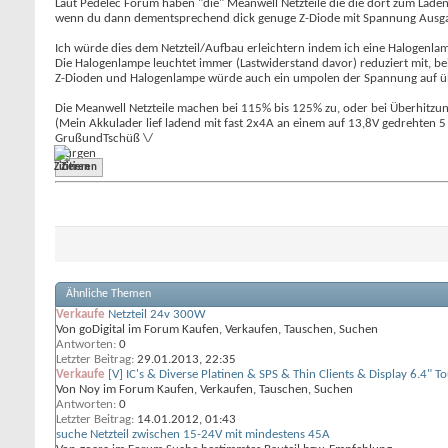
Laut Pedelec Forum haben "die" Meanwell Netzteile die die dort zum Lade
wenn du dann dementsprechend dick genuge Z-Diode mit Spannung Ausgang
Ich würde dies dem Netzteil/Aufbau erleichtern indem ich eine Halogenla
Die Halogenlampe leuchtet immer (Lastwiderstand davor) reduziert mit, 
Z-Dioden und Halogenlampe würde auch ein umpolen der Spannung auf über
Die Meanwell Netzteile machen bei 115% bis 125% zu, oder bei Überhitzun
(Mein Akkulader lief ladend mit fast 2x4A an einem auf 13,8V gedrehten 5 
Gruß
und
Tschüß \
/
~Jürgen
Zitieren
Ähnliche Themen
Verkaufe
Netzteil 24v 300W
Von goDigital im Forum Kaufen, Verkaufen, Tauschen, Suchen
Antworten:
0
Letzter Beitrag:
29.01.2013,
22:35
Verkaufe
[V] IC's & Diverse Platinen & SPS & Thin Clients & Display 6.4" T
Von Noy im Forum Kaufen, Verkaufen, Tauschen, Suchen
Antworten:
0
Letzter Beitrag:
14.01.2012,
01:43
suche Netzteil zwischen 15-24V mit mindestens 45A