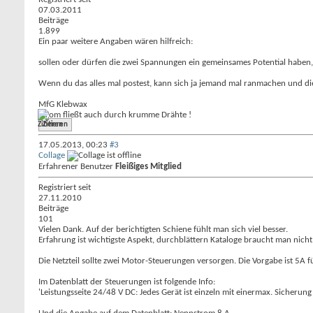
07.03.2011
Beiträge
1.899
Ein paar weitere Angaben wären hilfreich:
sollen oder dürfen die zwei Spannungen ein gemeinsames Potential haben,
Wenn du das alles mal postest, kann sich ja jemand mal ranmachen und die
MfG Klebwax
Strom fließt auch durch krumme Drähte !
Zitieren
17.05.2013,
00:23
#3
Collage
Erfahrener Benutzer
Fleißiges Mitglied
Registriert seit
27.11.2010
Beiträge
101
Vielen Dank. Auf der berichtigten Schiene fühlt man sich viel besser.
Erfahrung ist wichtigste Aspekt, durchblättern Kataloge braucht man nicht, 
Die Netzteil sollte zwei Motor-Steuerungen versorgen. Die Vorgabe ist 5A 
Im Datenblatt der Steuerungen ist folgende Info:
'Leistungsseite 24/48 V DC: Jedes Gerät ist einzeln mit einermax. Sicherun