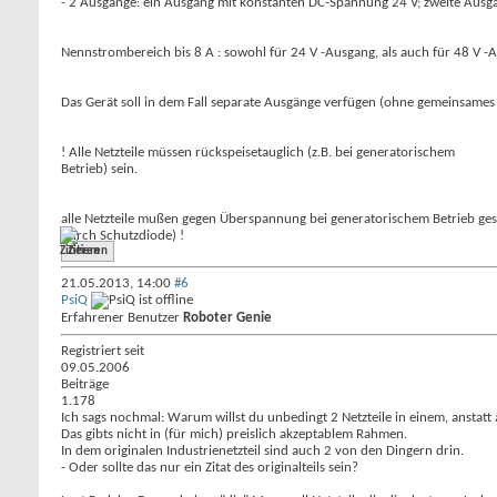
- 2 Ausgänge: ein Ausgang mit konstanten DC-Spannung 24 V; zweite Aus
Nennstrombereich bis 8 A : sowohl für 24 V -Ausgang, als auch für 48 V -A
Das Gerät soll in dem Fall separate Ausgänge verfügen (ohne gemeinsames 
! Alle Netzteile müssen rückspeisetauglich (z.B. bei generatorischem
Betrieb) sein.
alle Netzteile mußen gegen Überspannung bei generatorischem Betrieb gesc
durch Schutzdiode) !
Zitieren
21.05.2013,
14:00
#6
PsiQ
Erfahrener Benutzer
Roboter Genie
Registriert seit
09.05.2006
Beiträge
1.178
Ich sags nochmal: Warum willst du unbedingt 2 Netzteile in einem, anstatt
Das gibts nicht in (für mich) preislich akzeptablem Rahmen.
In dem originalen Industrienetzteil sind auch 2 von den Dingern drin.
- Oder sollte das nur ein Zitat des originalteils sein?