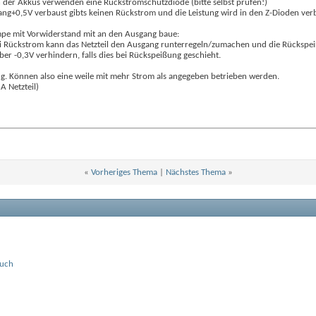
n der Akkus verwenden eine Rückstromschutzdiode (bitte selbst prüfen!)
+0,5V verbaust gibts keinen Rückstrom und die Leistung wird in den Z-Dioden ver
mpe mit Vorwiderstand mit an den Ausgang baue:
bei Rückstrom kann das Netzteil den Ausgang runterregeln/zumachen und die Rückspe
 -0,3V verhindern, falls dies bei Rückspeißung geschieht.
g. Können also eine weile mit mehr Strom als angegeben betrieben werden.
A Netzteil)
«
Vorheriges Thema
|
Nächstes Thema
»
ouch