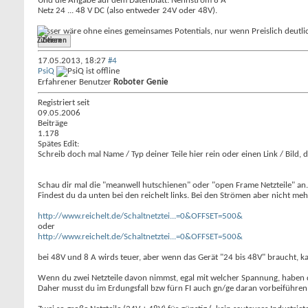
Und die Angabe auf dem Datenblatt: Nennstrom 8 A
Netz 24 ... 48 V DC (also entweder 24V oder 48V).
Besser wäre ohne eines gemeinsames Potentials, nur wenn Preislich deutlic
Zitieren
17.05.2013,
18:27
#4
PsiQ
Erfahrener Benutzer
Roboter Genie
Registriert seit
09.05.2006
Beiträge
1.178
Spätes Edit:
Schreib doch mal Name / Typ deiner Teile hier rein oder einen Link / Bild,
Schau dir mal die "meanwell hutschienen" oder "open Frame Netzteile" an.
Findest du da unten bei den reichelt links. Bei den Strömen aber nicht mehr
http://www.reichelt.de/Schaltnetztei...=0&OFFSET=500&
oder
http://www.reichelt.de/Schaltnetztei...=0&OFFSET=500&
bei 48V und 8 A wirds teuer, aber wenn das Gerät "24 bis 48V" braucht, 
Wenn du zwei Netzteile davon nimmst, egal mit welcher Spannung, haben 
Daher musst du im Erdungsfall bzw fürn FI auch gn/ge daran vorbeiführen