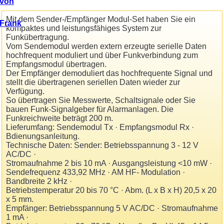
Mit dem Sender-/Empfänger Modul-Set haben Sie ein
kompaktes und leistungsfähiges System zur
Funkübertragung.
Vom Sendemodul werden extern erzeugte serielle Daten
hochfrequent moduliert und über Funkverbindung zum
Empfangsmodul übertragen.
Der Empfänger demoduliert das hochfrequente Signal und
stellt die übertragenen seriellen Daten wieder zur
Verfügung.
So übertragen Sie Messwerte, Schaltsignale oder Sie
bauen Funk-Signalgeber für Alarmanlagen. Die
Funkreichweite beträgt 200 m.
Lieferumfang: Sendemodul Tx · Empfangsmodul Rx ·
Bdienungsanleitung.
Technische Daten: Sender: Betriebsspannung 3 - 12 V
AC/DC ·
Stromaufnahme 2 bis 10 mA · Ausgangsleistung <10 mW ·
Sendefrequenz 433,92 MHz · AM HF- Modulation ·
Bandbreite 2 kHz ·
Betriebstemperatur 20 bis 70 °C · Abm. (L x B x H) 20,5 x 20
x 5 mm.
Empfänger: Betriebsspannung 5 V AC/DC · Stromaufnahme
1 mA ·