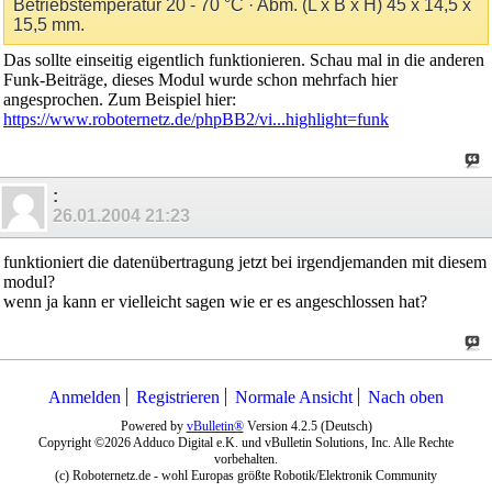
Betriebstemperatur 20 - 70 °C · Abm. (L x B x H) 45 x 14,5 x
15,5 mm.
Das sollte einseitig eigentlich funktionieren. Schau mal in die anderen
Funk-Beiträge, dieses Modul wurde schon mehrfach hier
angesprochen. Zum Beispiel hier:
https://www.roboternetz.de/phpBB2/vi...highlight=funk
:
26.01.2004
21:23
funktioniert die datenübertragung jetzt bei irgendjemanden mit diesem
modul?
wenn ja kann er vielleicht sagen wie er es angeschlossen hat?
Anmelden
Registrieren
Normale Ansicht
Nach oben
Powered by
vBulletin®
Version 4.2.5 (Deutsch)
Copyright ©2026 Adduco Digital e.K. und vBulletin Solutions, Inc. Alle Rechte
vorbehalten.
(c) Roboternetz.de - wohl Europas größte Robotik/Elektronik Community