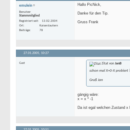
Hallo PicNick,
emulein
Benutzer
Danke für den Tip.
Stammmitglied
Registriert seit
13.02.2004
Gruss Frank
Ort
Kaiserslautern
Beiträge
78
27.01.2005,
10:27
Gast
Zitat von
JanB
schon mal X=0-X probiert 
Gruß Jan
gängig wäre:
x = x * -1
Da ist egal welchen Zustand x h
27.01.2005,
10:51