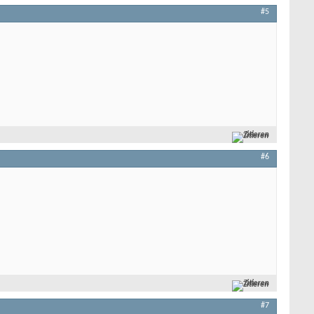
#5
Zitieren
#6
Zitieren
#7