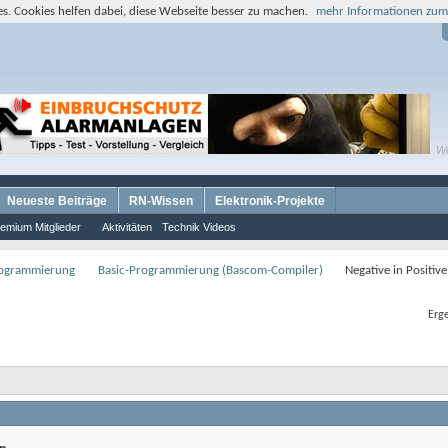
s. Cookies helfen dabei, diese Webseite besser zu machen.
mehr Informationen zum
W
Neueste Beiträge
RN-Wissen
Elektronik-Projekte
emium Mitglieder
Aktivitäten
Technik Videos
rogrammierung
Basic-Programmierung (Bascom-Compiler)
Negative in Positi
Erge