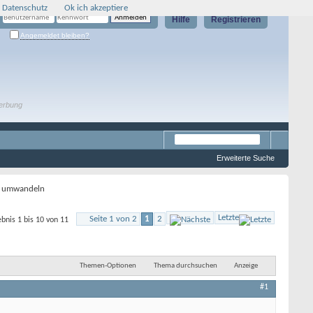
 Datenschutz
Ok ich akzeptiere
Hilfe
Registrieren
Angemeldet bleiben?
erbung
Erweiterte Suche
ve umwandeln
Letzte
Seite 1 von 2
1
2
bnis 1 bis 10 von 11
Themen-Optionen
Thema durchsuchen
Anzeige
#1