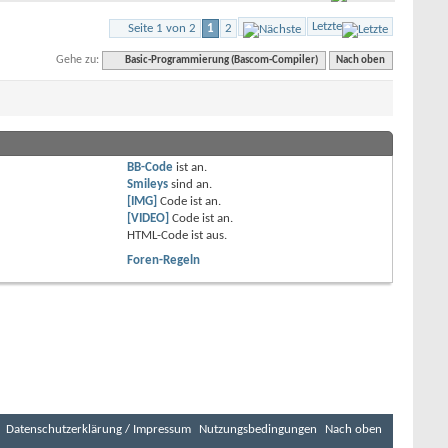
Letzte
Seite 1 von 2
1
2
Gehe zu:
Basic-Programmierung (Bascom-Compiler)
Nach oben
BB-Code
ist
an
.
Smileys
sind
an
.
[IMG]
Code ist
an
.
[VIDEO]
Code ist
an
.
HTML-Code ist
aus
.
Foren-Regeln
Datenschutzerklärung / Impressum
Nutzungsbedingungen
Nach oben