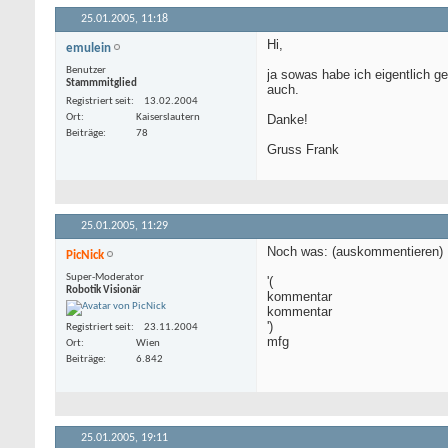
25.01.2005,
11:18
Hi,
emulein
Benutzer
ja sowas habe ich eigentlich ge
Stammmitglied
auch.
Registriert seit
13.02.2004
Ort
Kaiserslautern
Danke!
Beiträge
78
Gruss Frank
25.01.2005,
11:29
Noch was: (auskommentieren)
PicNick
Super-Moderator
'(
Robotik Visionär
kommentar
kommentar
')
Registriert seit
23.11.2004
mfg
Ort
Wien
Beiträge
6.842
25.01.2005,
19:11