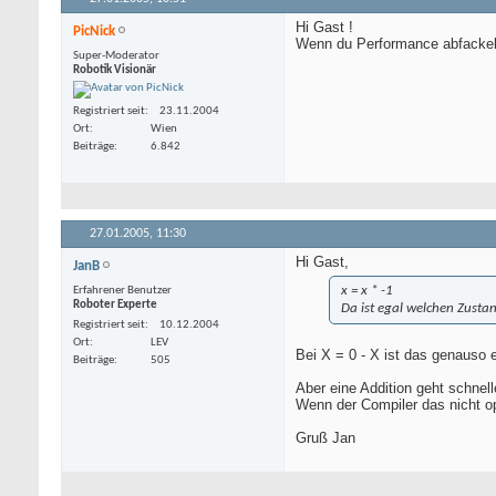
Hi Gast !
PicNick
Wenn du Performance abfackeln
Super-Moderator
Robotik Visionär
Registriert seit
23.11.2004
Ort
Wien
Beiträge
6.842
27.01.2005,
11:30
Hi Gast,
JanB
x = x * -1
Erfahrener Benutzer
Roboter Experte
Da ist egal welchen Zustan
Registriert seit
10.12.2004
Ort
LEV
Bei X = 0 - X ist das genauso e
Beiträge
505
Aber eine Addition geht schnelle
Wenn der Compiler das nicht op
Gruß Jan