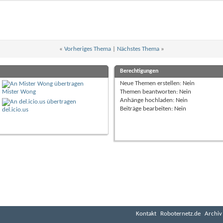
«
Vorheriges Thema
|
Nächstes Thema
»
Berechtigungen
Neue Themen erstellen:
Nein
Mister Wong
Themen beantworten:
Nein
Anhänge hochladen:
Nein
Beiträge bearbeiten:
Nein
del.icio.us
Kontakt
Roboternetz.de
Archiv