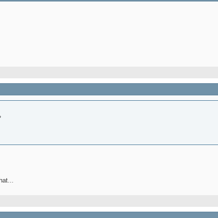
?
at...