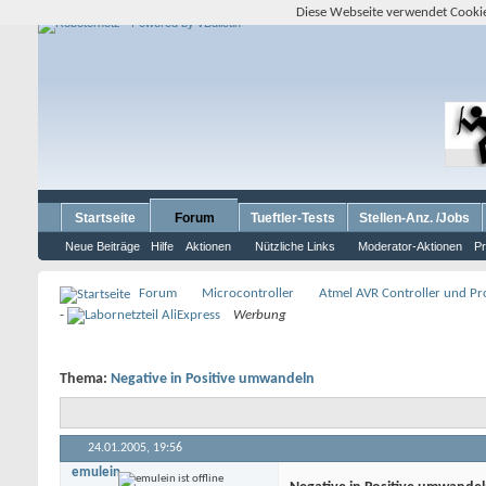
Diese Webseite verwendet Cookie
Startseite
Forum
Tueftler-Tests
Stellen-Anz. /Jobs
Neue Beiträge
Hilfe
Aktionen
Nützliche Links
Moderator-Aktionen
Pr
Forum
Microcontroller
Atmel AVR Controller und P
-
Werbung
Thema:
Negative in Positive umwandeln
24.01.2005,
19:56
emulein