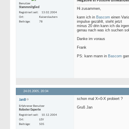
Negative in Positive umwande
Benutzer
Stammmitglied
Hi zusammen,
Registriert seit
13.02.2004
kann ich in
Bascom
einen Vari
Ort
Kaiserslautern
impulse gezählt, steht jetzt
Beiträge
78
minus 20 drin kann ich da irge
genau nach was ich suchen sol
Danke im voraus
Frank
PS: kann mann in
Bascom
gan
24.01.2005,
20:34
schon mal X=0-X probiert ?
JanB
Erfahrener Benutzer
Gruß Jan
Roboter Experte
Registriert seit
10.12.2004
Ort
LEV
Beiträge
505