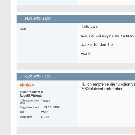
24.01.2005,
21:03
Hallo Jan,
Gast
was soll ich sagen, es kann so
Danke, für den Tip
Frank
25.01.2005,
09:51
Hi, ich empfehle die funktion v
PicNick
(ABSolutwert) mfg robert
Super-Moderator
Robotik Visionär
Registriert seit
23.11.2004
Ort
Wien
Beiträge
6.842