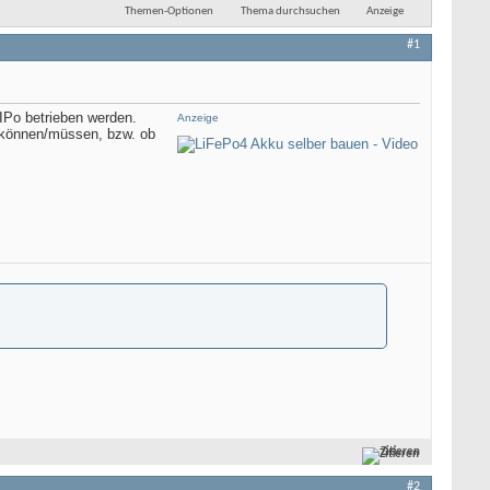
Themen-Optionen
Thema durchsuchen
Anzeige
#1
LIPo betrieben werden.
Anzeige
n können/müssen, bzw. ob
Zitieren
#2