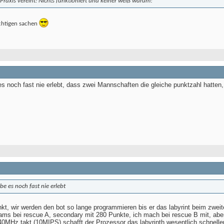
Praxis vereint: Nichts funktioniert und keiner weiß warum!
ichtigen sachen
es noch fast nie erlebt, dass zwei Mannschaften die gleiche punktzahl hatten,
be es noch fast nie erlebt
nkt, wir werden den bot so lange programmieren bis er das labyrint beim zwei
eams bei rescue A, secondary mit 280 Punkte, ich mach bei rescue B mit, abe
40MHz takt (10MIPS) schafft der Prozessor das labyrinth wesentlich schneller