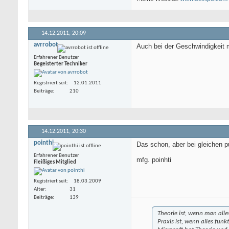
14.12.2011,
20:09
avrrobot
Auch bei der Geschwindigkeit m
Erfahrener Benutzer
Begeisterter Techniker
Registriert seit
12.01.2011
Beiträge
210
14.12.2011,
20:30
pointhi
Das schon, aber bei gleichen pu
Erfahrener Benutzer
mfg. poinhti
Fleißiges Mitglied
Registriert seit
18.03.2009
Alter
31
Beiträge
139
Theorie ist, wenn man alles
Praxis ist, wenn alles fun