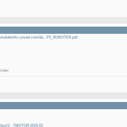
.produktinfo.conrad.com/da...P5_ROBOTER.pdf
42
Uhr)
roduct/2...TMOTOR-2025-02