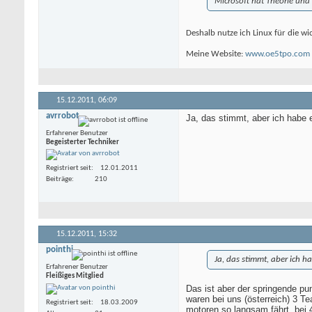
Microsoft hat Theorie und 
Deshalb nutze ich Linux für die w
Meine Website:
www.oe5tpo.com
15.12.2011,
06:09
avrrobot
Ja, das stimmt, aber ich habe 
Erfahrener Benutzer
Begeisterter Techniker
Registriert seit
12.01.2011
Beiträge
210
15.12.2011,
15:32
pointhi
Ja, das stimmt, aber ich ha
Erfahrener Benutzer
Fleißiges Mitglied
Das ist aber der springende pu
waren bei uns (österreich) 3 T
Registriert seit
18.03.2009
motoren so langsam fährt, bei 