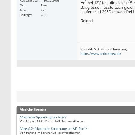
Registriert seit
30.12.2008
Hat bei 12V fast die gleiche S
Ort
Essen
Baugrösse müsste auch gleich s
Alter
67
Laufen mit L293D einwandfrei !
Beiträge
358
Roland
Robotik & Arduino Homepage
http://www.ardumega.de
Ähnliche Themen
Maximale Spannung an Aref?
Von Ripper121 im Forum AVR Hardwarethemen
Mega32: Maximale Spannung an AD-Port?
Von frankne im Forum AVR Hardwarethemen