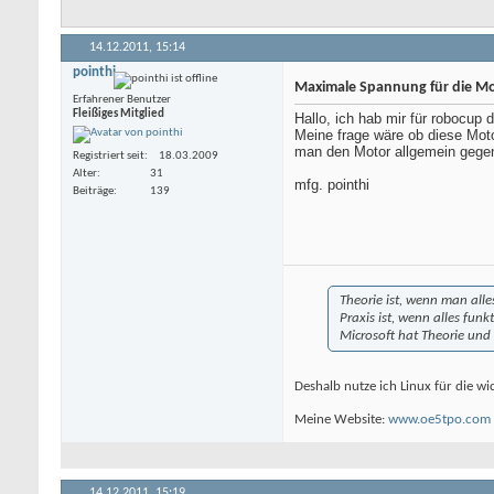
14.12.2011,
15:14
pointhi
Maximale Spannung für die M
Erfahrener Benutzer
Fleißiges Mitglied
Hallo, ich hab mir für robocup
Meine frage wäre ob diese Mot
man den Motor allgemein gegen
Registriert seit
18.03.2009
Alter
31
mfg. pointhi
Beiträge
139
Theorie ist, wenn man alles
Praxis ist, wenn alles fun
Microsoft hat Theorie und 
Deshalb nutze ich Linux für die w
Meine Website:
www.oe5tpo.com
14.12.2011,
15:19