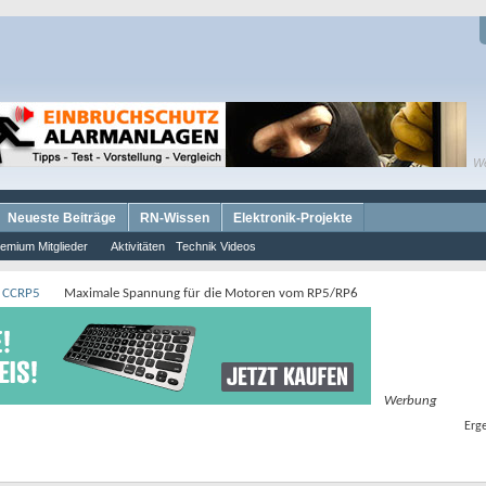
W
Neueste Beiträge
RN-Wissen
Elektronik-Projekte
emium Mitglieder
Aktivitäten
Technik Videos
 CCRP5
Maximale Spannung für die Motoren vom RP5/RP6
Werbung
Erge