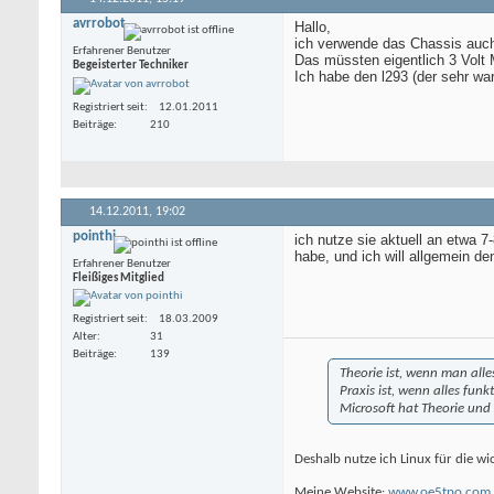
avrrobot
Hallo,
ich verwende das Chassis auch
Erfahrener Benutzer
Das müssten eigentlich 3 Volt 
Begeisterter Techniker
Ich habe den l293 (der sehr wa
Registriert seit
12.01.2011
Beiträge
210
14.12.2011,
19:02
pointhi
ich nutze sie aktuell an etwa 
habe, und ich will allgemein d
Erfahrener Benutzer
Fleißiges Mitglied
Registriert seit
18.03.2009
Alter
31
Beiträge
139
Theorie ist, wenn man alles
Praxis ist, wenn alles fun
Microsoft hat Theorie und 
Deshalb nutze ich Linux für die w
Meine Website:
www.oe5tpo.com