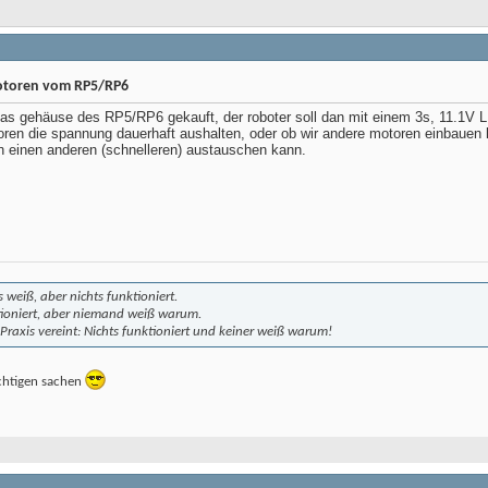
otoren vom RP5/RP6
 das gehäuse des RP5/RP6 gekauft, der roboter soll dan mit einem 3s, 11.1V 
oren die spannung dauerhaft aushalten, oder ob wir andere motoren einbaue
 einen anderen (schnelleren) austauschen kann.
 weiß, aber nichts funktioniert.
ktioniert, aber niemand weiß warum.
Praxis vereint: Nichts funktioniert und keiner weiß warum!
ichtigen sachen