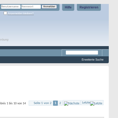
Hilfe
Registrieren
Angemeldet bleiben?
erbung
Erweiterte Suche
Letzte
Seite 1 von 2
1
2
bnis 1 bis 10 von 14