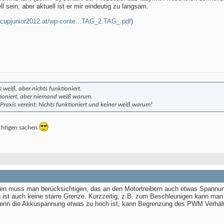
ll sein, aber aktuell ist er mir eindeutig zu langsam.
bocupjunior2012.at/wp-conte...TAG_2.TAG_.pdf
)
 weiß, aber nichts funktioniert.
ktioniert, aber niemand weiß warum.
Praxis vereint: Nichts funktioniert und keiner weiß warum!
ichtigen sachen
ren muss man berücksichtigen, das an den Motortreibern auch etwas Spannung
ist auch keine starre Grenze. Kurzzeitig, z.B. zum Beschleunigen kann ma
Wenn die Akkuspannung etwas zu hoch ist, kann Begrenzung des PWM Verhält