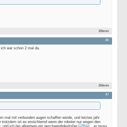
Zitieren
#6
 ich war schon 2 mal da.
Zitieren
#7
ten mal mit verbunden augen schaffen würde, und letztes jahr
r trotzdem ist es ernüchternd wenn der roboter nur wegen den
, und ich bin allgemein ein geschwindigkeitsfan
, er muss