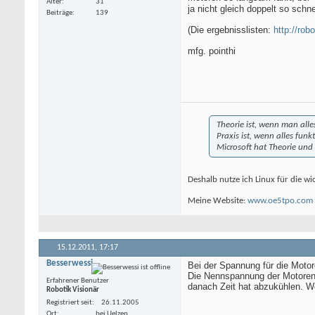
Alter
31
ja nicht gleich doppelt so schne
Beiträge
139
(Die ergebnisslisten:
http://ro
mfg. pointhi
Theorie ist, wenn man alles
Praxis ist, wenn alles fun
Microsoft hat Theorie und 
Deshalb nutze ich Linux für die w
Meine Website:
www.oe5tpo.com
15.12.2011,
17:17
Besserwessi
Bei der Spannung für die Moto
Die Nennspannung der Motoren 
Erfahrener Benutzer
danach Zeit hat abzukühlen. 
Robotik Visionär
Registriert seit
26.11.2005
Ort
bei Uelzen