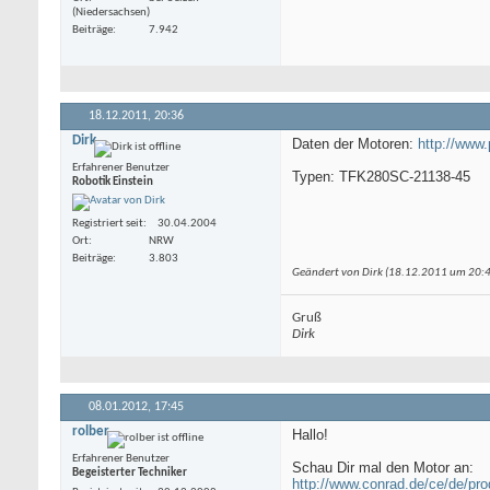
(Niedersachsen)
Beiträge
7.942
18.12.2011,
20:36
Dirk
Daten der Motoren:
http://www
Erfahrener Benutzer
Typen: TFK280SC-21138-45
Robotik Einstein
Registriert seit
30.04.2004
Ort
NRW
Beiträge
3.803
Geändert von Dirk (18.12.2011 um
20:
Gruß
Dirk
08.01.2012,
17:45
rolber
Hallo!
Erfahrener Benutzer
Schau Dir mal den Motor an:
Begeisterter Techniker
http://www.conrad.de/ce/de/p