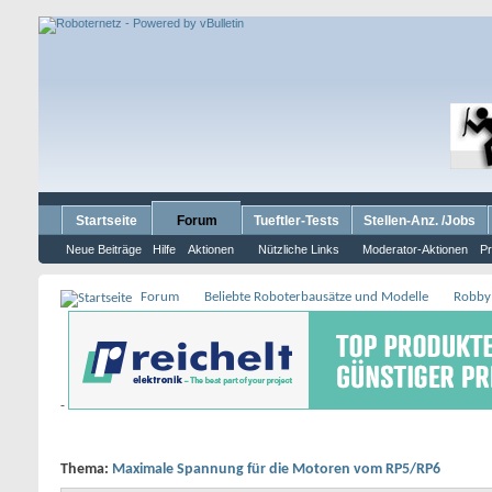
Startseite
Forum
Tueftler-Tests
Stellen-Anz. /Jobs
Neue Beiträge
Hilfe
Aktionen
Nützliche Links
Moderator-Aktionen
Pr
Forum
Beliebte Roboterbausätze und Modelle
Robby
-
Thema:
Maximale Spannung für die Motoren vom RP5/RP6