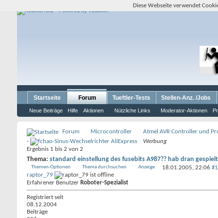
Diese Webseite verwendet Cookie
Startseite
Forum
Tueftler-Tests
Stellen-Anz. /Jobs
Neue Beiträge
Hilfe
Aktionen
Nützliche Links
Moderator-Aktionen
Pr
Forum
Microcontroller
Atmel AVR Controller und P
-
Werbung
Ergebnis 1 bis 2 von 2
Thema:
standard einstellung des fusebits A987?? hab dran gespielt
Themen-Optionen
Thema durchsuchen
Anzeige
18.01.2005,
22:06
#1
raptor_79
Erfahrener Benutzer
Roboter-Spezialist
Registriert seit
08.12.2004
Beiträge