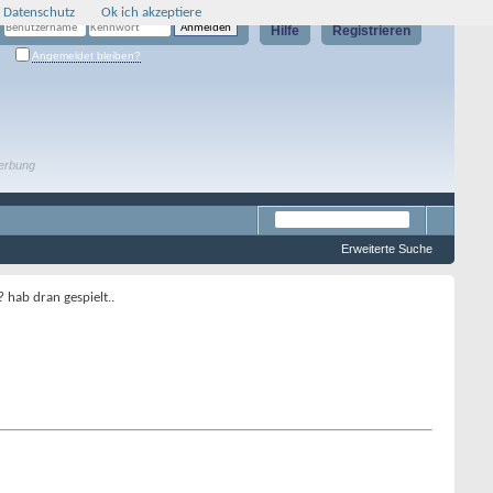
 Datenschutz
Ok ich akzeptiere
Hilfe
Registrieren
Angemeldet bleiben?
erbung
Erweiterte Suche
 hab dran gespielt..