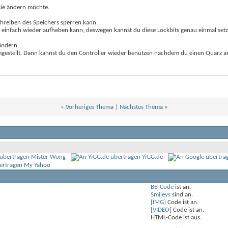
 sie ändern möchte.
hreiben des Speichers sperren kann.
r einfach wieder aufheben kann, deswegen kannst du diese Lockbits genau einmal setz
ändern.
 umgestellt. Dann kannst du den Controller wieder benutzen nachdem du einen Quarz 
«
Vorheriges Thema
|
Nächstes Thema
»
Mister Wong
YiGG.de
My Yahoo
BB-Code
ist
an
.
Smileys
sind
an
.
[IMG]
Code ist
an
.
[VIDEO]
Code ist
an
.
HTML-Code ist
aus
.