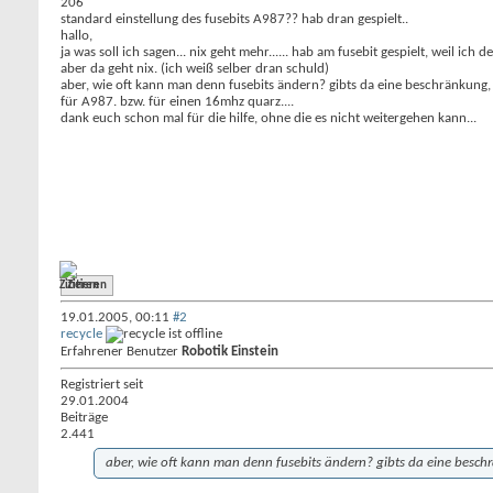
206
standard einstellung des fusebits A987?? hab dran gespielt..
hallo,
ja was soll ich sagen... nix geht mehr...... hab am fusebit gespielt, weil ich 
aber da geht nix. (ich weiß selber dran schuld)
aber, wie oft kann man denn fusebits ändern? gibts da eine beschränkung,
für A987. bzw. für einen 16mhz quarz....
dank euch schon mal für die hilfe, ohne die es nicht weitergehen kann...
Zitieren
19.01.2005,
00:11
#2
recycle
Erfahrener Benutzer
Robotik Einstein
Registriert seit
29.01.2004
Beiträge
2.441
aber, wie oft kann man denn fusebits ändern? gibts da eine bes