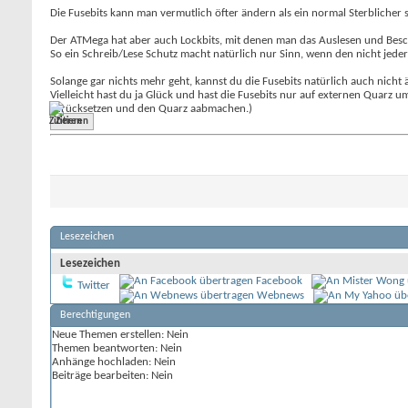
Die Fusebits kann man vermutlich öfter ändern als ein normal Sterblicher
Der ATMega hat aber auch Lockbits, mit denen man das Auslesen und Besc
So ein Schreib/Lese Schutz macht natürlich nur Sinn, wenn den nicht jede
Solange gar nichts mehr geht, kannst du die Fusebits natürlich auch nicht 
Vielleicht hast du ja Glück und hast die Fusebits nur auf externen Quarz
zurücksetzen und den Quarz aabmachen.)
Zitieren
Lesezeichen
Lesezeichen
Facebook
Twitter
Webnews
Berechtigungen
Neue Themen erstellen:
Nein
Themen beantworten:
Nein
Anhänge hochladen:
Nein
Beiträge bearbeiten:
Nein