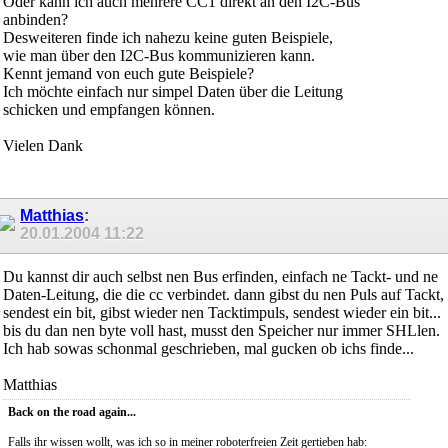
Oder kann ich auch mehrere CC1 direkt an den I2C-Bus
anbinden?
Desweiteren finde ich nahezu keine guten Beispiele,
wie man über den I2C-Bus kommunizieren kann.
Kennt jemand von euch gute Beispiele?
Ich möchte einfach nur simpel Daten über die Leitung
schicken und empfangen können.
Vielen Dank
Matthias
:
20.01.2004
11:22
Du kannst dir auch selbst nen Bus erfinden, einfach ne Tackt- und ne
Daten-Leitung, die die cc verbindet. dann gibst du nen Puls auf Tackt,
sendest ein bit, gibst wieder nen Tacktimpuls, sendest wieder ein bit...
bis du dan nen byte voll hast, musst den Speicher nur immer SHLlen.
Ich hab sowas schonmal geschrieben, mal gucken ob ichs finde...
Matthias
Back on the road again...
Falls ihr wissen wollt, was ich so in meiner roboterfreien Zeit gertieben hab: