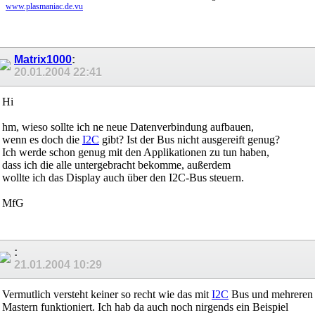
www.plasmaniac.de.vu
Matrix1000
:
20.01.2004
22:41
Hi
hm, wieso sollte ich ne neue Datenverbindung aufbauen,
wenn es doch die
I2C
gibt? Ist der Bus nicht ausgereift genug?
Ich werde schon genug mit den Applikationen zu tun haben,
dass ich die alle untergebracht bekomme, außerdem
wollte ich das Display auch über den I2C-Bus steuern.
MfG
:
21.01.2004
10:29
Vermutlich versteht keiner so recht wie das mit
I2C
Bus und mehreren
Mastern funktioniert. Ich hab da auch noch nirgends ein Beispiel