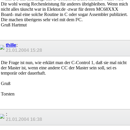
Dir wohl wenig Rechenleistung für anderes übrigbleiben. Wenn mich
nicht alles täuscht war in Elektor.de -zwar für deren MC68XXX
Board- mal eine solche Routine in C oder sogar Assembler publiziert.
Die machen überigens sehr viel mit dem I²C.
Gruß Hartmut
thille
:
21.01.2004
15:28
Die Frage ist nun, wie erklärt man der C-Control 1, daß sie mal nicht
der Master ist, wenn eine andere CC der Master sein soll, sei es
temporär oder dauerhaft.
Gruß
Torsten
:
21.01.2004
16:38