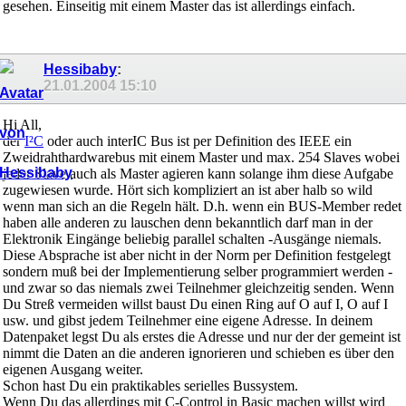
gesehen. Einseitig mit einem Master das ist allerdings einfach.
Hessibaby
:
21.01.2004
15:10
Hi All,
der
I²C
oder auch interIC Bus ist per Definition des IEEE ein
Zweidrahthardwarebus mit einem Master und max. 254 Slaves wobei
jeder Slave auch als Master agieren kann solange ihm diese Aufgabe
zugewiesen wurde. Hört sich kompliziert an ist aber halb so wild
wenn man sich an die Regeln hält. D.h. wenn ein BUS-Member redet
haben alle anderen zu lauschen denn bekanntlich darf man in der
Elektronik Eingänge beliebig parallel schalten -Ausgänge niemals.
Diese Absprache ist aber nicht in der Norm per Definition festgelegt
sondern muß bei der Implementierung selber programmiert werden -
und zwar so das niemals zwei Teilnehmer gleichzeitig senden. Wenn
Du Streß vermeiden willst baust Du einen Ring auf O auf I, O auf I
usw. und gibst jedem Teilnehmer eine eigene Adresse. In deinem
Datenpaket legst Du als erstes die Adresse und nur der der gemeint ist
nimmt die Daten an die anderen ignorieren und schieben es über den
eigenen Ausgang weiter.
Schon hast Du ein praktikables serielles Bussystem.
Wenn Du das allerdings mit C-Control in Basic machen willst wird