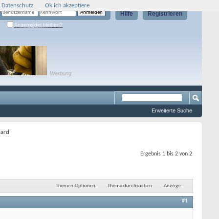
 Datenschutz
Ok ich akzeptiere
Hilfe
Registrieren
Angemeldet bleiben?
Werbung
Erweiterte Suche
oard
Ergebnis 1 bis 2 von 2
Themen-Optionen
Thema durchsuchen
Anzeige
#1