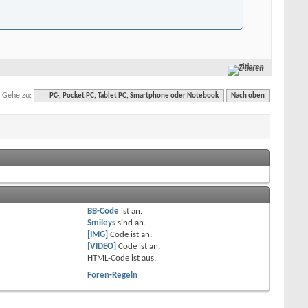
Zitieren
Gehe zu:
PC-, Pocket PC, Tablet PC, Smartphone oder Notebook
Nach oben
BB-Code
ist
an
.
Smileys
sind
an
.
[IMG]
Code ist
an
.
[VIDEO]
Code ist
an
.
HTML-Code ist
aus
.
Foren-Regeln