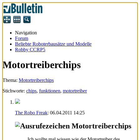
Navigation
Forum
Beliebte Roboterbausätze und Modelle
Robby CCRP5
Motortreiberchips
Thema:
Motortreiberchips
Stichworte:
chips
,
funktionen
,
motortreiber
The Robo Freak
:
06.04.2011
14:25
Motortreiberchips
Ich wollte mal wissen wie der Motortreiber des