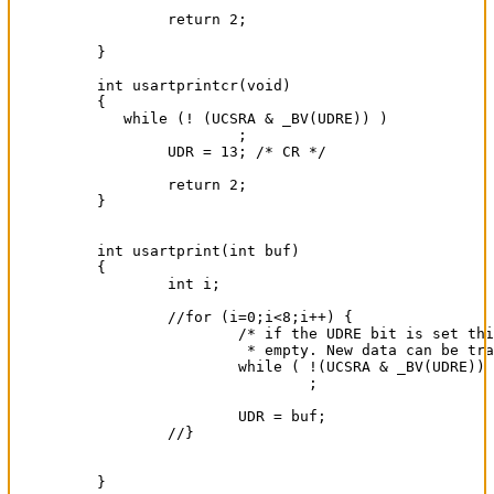
	return 2;

}

int usartprintcr(void)

{

   while (! (UCSRA & _BV(UDRE)) )

		;

	UDR = 13; /* CR */	

	return 2;

}

int usartprint(int buf) 

{

	int i;

	//for (i=0;i<8;i++) {

		/* if the UDRE bit is set this means that the UDR buffer is

		 * empty. New data can be transmitted */

		while ( !(UCSRA & _BV(UDRE)) ) 

			;

		UDR = buf;

	//}			

}		
