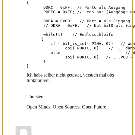
{

       DDRC = 0xFF;  // PortC als Ausgang

       PORTC = 0xFF; // Leds aus (Ausgänge au
       DDRA = 0x00;   // Port A als Eingang

       // DDRA = 0xFE;   // Nut bit0 als Eing
       while(1)    // Endlosschleife

      {

          if ( bit_is_set( PINA, 0))   // Wen
                cbi( PORTC, 0);   // ... dann
          else                           // W
                sbi( PORTC, 0);  // ...PC0 = 
       } 

}
Ich habs selber nicht getestet, versuch mal obs
funktioniert.
Thorsten
Open Minds. Open Sources. Open Future