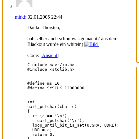
mirki
:
02.01.2005
22:44
Danke Thorsten,
hab selber auch schon was gemacht ( aus dem
Blackout wurde ein whitein)
Code: [
Ansicht
]
#include <avr/io.h>

#include <stdlib.h>

#define ms 10

#define SYSCLK 12000000

int

uart_putchar(char c)

{

  if (c == '\n')

    uart_putchar('\r');

  loop_until_bit_is_set(UCSRA, UDRE);

  UDR = c;

  return 0;
