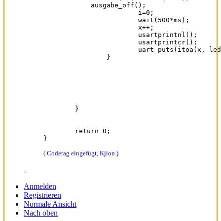
            ausgabe_off();

			i=0;

			wait(500*ms);

			x++;

			usartprintnl();

			usartprintcr();

			uart_puts(itoa(x, ledout, 10));

		}

	}

	return 0;

}
( Codetag eingefügt, Kjion )
Anmelden
Registrieren
Normale Ansicht
Nach oben