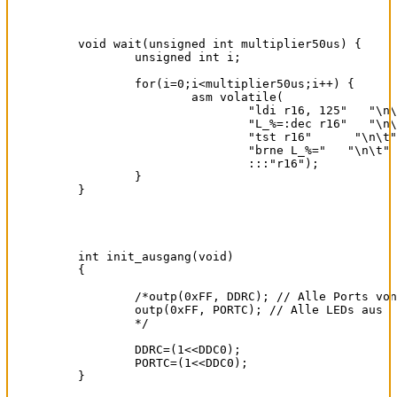
void wait(unsigned int multiplier50us) { 

	unsigned int i; 

	for(i=0;i<multiplier50us;i++) { 

		asm volatile( 

			"ldi r16, 125"   "\n\t" 

			"L_%=:dec r16"   "\n\t" //1 

			"tst r16"      "\n\t" //1 

			"brne L_%="   "\n\t" //2 

			:::"r16"); 

	} 

}

int init_ausgang(void)

{

	/*outp(0xFF, DDRC); // Alle Ports von C als Output setzen

	outp(0xFF, PORTC); // Alle LEDs aus

	*/

	DDRC=(1<<DDC0);

	PORTC=(1<<DDC0);

}
