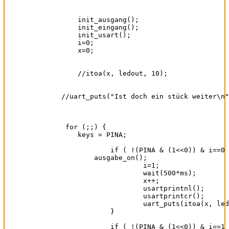
  	init_ausgang();

	init_eingang();

	init_usart();

	i=0;

	x=0;

	//itoa(x, ledout, 10);

    //uart_puts("Ist doch ein stück weiter\n"
     for (;;) {                  

        keys = PINA;

		if ( !(PINA & (1<<0)) & i==0 ) {		

            ausgabe_on();

			i=1;

			wait(500*ms);

			x++;

			usartprintnl();

			usartprintcr();

			uart_puts(itoa(x, ledout, 10));

		}

		if ( !(PINA & (1<<0)) & i==1 ) {		
