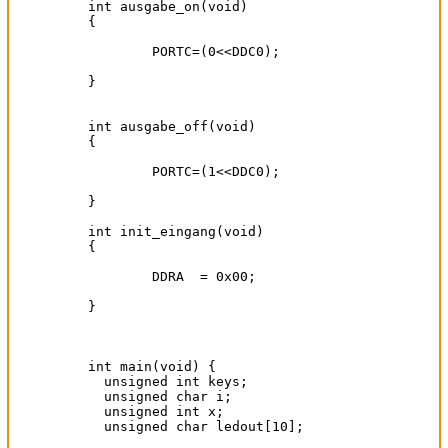
int ausgabe_on(void)

{

	PORTC=(0<<DDC0);

}

int ausgabe_off(void)

{

	PORTC=(1<<DDC0);

}

int init_eingang(void)

{

	DDRA  = 0x00;

}

int main(void) {

  unsigned int keys;

  unsigned char i;

  unsigned int x;

  unsigned char ledout[10];
