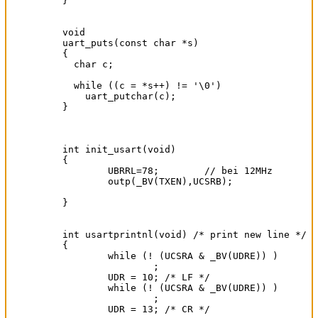
}

void

uart_puts(const char *s)

{

  char c;

  while ((c = *s++) != '\0')

    uart_putchar(c);

}

int init_usart(void)

{

	UBRRL=78;        // bei 12MHz

	outp(_BV(TXEN),UCSRB);

}

int usartprintnl(void) /* print new line */

{

	while (! (UCSRA & _BV(UDRE)) )

		;

	UDR = 10; /* LF */

	while (! (UCSRA & _BV(UDRE)) )

		;

	UDR = 13; /* CR */	
