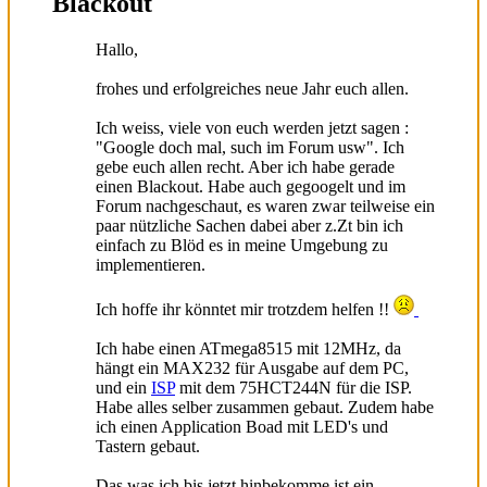
Blackout
Hallo,
frohes und erfolgreiches neue Jahr euch allen.
Ich weiss, viele von euch werden jetzt sagen :
"Google doch mal, such im Forum usw". Ich
gebe euch allen recht. Aber ich habe gerade
einen Blackout. Habe auch gegoogelt und im
Forum nachgeschaut, es waren zwar teilweise ein
paar nützliche Sachen dabei aber z.Zt bin ich
einfach zu Blöd es in meine Umgebung zu
implementieren.
Ich hoffe ihr könntet mir trotzdem helfen !!
Ich habe einen ATmega8515 mit 12MHz, da
hängt ein MAX232 für Ausgabe auf dem PC,
und ein
ISP
mit dem 75HCT244N für die ISP.
Habe alles selber zusammen gebaut. Zudem habe
ich einen Application Boad mit LED's und
Tastern gebaut.
Das was ich bis jetzt hinbekomme ist ein