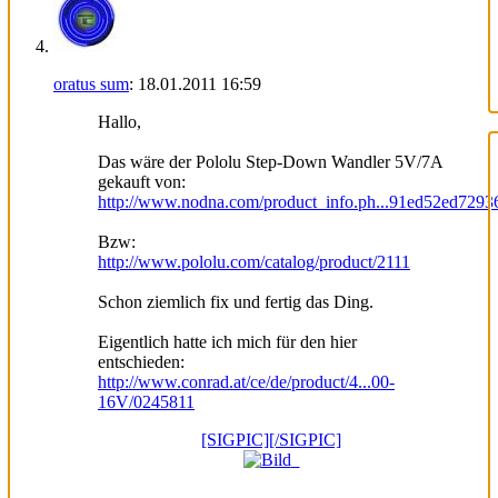
oratus sum
:
18.01.2011
16:59
Hallo,
Das wäre der Pololu Step-Down Wandler 5V/7A
gekauft von:
http://www.nodna.com/product_info.ph...91ed52ed7293
Bzw:
http://www.pololu.com/catalog/product/2111
Schon ziemlich fix und fertig das Ding.
Eigentlich hatte ich mich für den hier
entschieden:
http://www.conrad.at/ce/de/product/4...00-
16V/0245811
[SIGPIC][/SIGPIC]