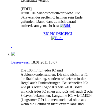
Leiterplatte verteilt.
[EDIT]
Huuu 10€ Mindestbestellwert wow. Die
Sklaverei des großen C hat nun sein Ende
gefunden, Dank, dass du mich darauf
aufmerksam gemacht hast
[SIGPIC][/SIGPIC]
Besserwessi
:
18.01.2011
18:07
Die 100 nF für jedes IC sind
Abblockkondensatoren. Die sind nicht nur für
die Stabilisierung, sondern reduzieren in der
Regel auch Funkstörungen. Bei schnellen ICs
wie µCs oder Logoc ICs wie 74HC sollte
wirklich jedes IC einen und µCs ggf. auch 2 oder
3 davon bekommen. Langsame ICs wie LM324
(langsamer OP) kommen auch mal ohne aus
wenn die Leitungen nicht extrem lang sind.