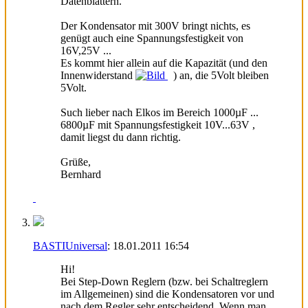
Datenblättern.
Der Kondensator mit 300V bringt nichts, es
genügt auch eine Spannungsfestigkeit von
16V,25V ...
Es kommt hier allein auf die Kapazität (und den
Innenwiderstand
) an, die 5Volt bleiben
5Volt.
Such lieber nach Elkos im Bereich 1000µF ...
6800µF mit Spannungsfestigkeit 10V...63V ,
damit liegst du dann richtig.
Grüße,
Bernhard
BASTIUniversal
:
18.01.2011
16:54
Hi!
Bei Step-Down Reglern (bzw. bei Schaltreglern
im Allgemeinen) sind die Kondensatoren vor und
nach dem Regler sehr entscheidend. Wenn man