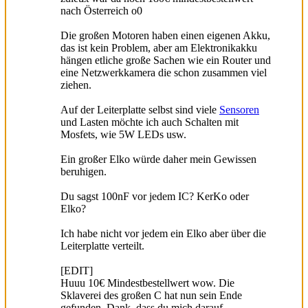
nach Österreich o0
Die großen Motoren haben einen eigenen Akku,
das ist kein Problem, aber am Elektronikakku
hängen etliche große Sachen wie ein Router und
eine Netzwerkkamera die schon zusammen viel
ziehen.
Auf der Leiterplatte selbst sind viele
Sensoren
und Lasten möchte ich auch Schalten mit
Mosfets, wie 5W LEDs usw.
Ein großer Elko würde daher mein Gewissen
beruhigen.
Du sagst 100nF vor jedem IC? KerKo oder
Elko?
Ich habe nicht vor jedem ein Elko aber über die
Leiterplatte verteilt.
[EDIT]
Huuu 10€ Mindestbestellwert wow. Die
Sklaverei des großen C hat nun sein Ende
gefunden, Dank, dass du mich darauf