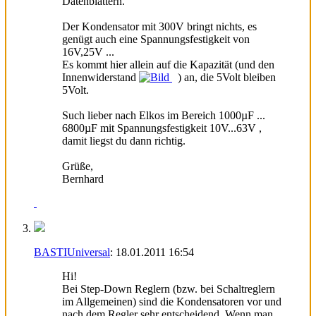
Datenblättern.
Der Kondensator mit 300V bringt nichts, es
genügt auch eine Spannungsfestigkeit von
16V,25V ...
Es kommt hier allein auf die Kapazität (und den
Innenwiderstand
) an, die 5Volt bleiben
5Volt.
Such lieber nach Elkos im Bereich 1000µF ...
6800µF mit Spannungsfestigkeit 10V...63V ,
damit liegst du dann richtig.
Grüße,
Bernhard
BASTIUniversal
:
18.01.2011
16:54
Hi!
Bei Step-Down Reglern (bzw. bei Schaltreglern
im Allgemeinen) sind die Kondensatoren vor und
nach dem Regler sehr entscheidend. Wenn man