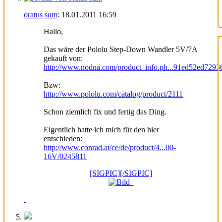
oratus sum
:
18.01.2011
16:59
Hallo,
Das wäre der Pololu Step-Down Wandler 5V/7A
gekauft von:
http://www.nodna.com/product_info.ph...91ed52ed7293
Bzw:
http://www.pololu.com/catalog/product/2111
Schon ziemlich fix und fertig das Ding.
Eigentlich hatte ich mich für den hier
entschieden:
http://www.conrad.at/ce/de/product/4...00-
16V/0245811
[SIGPIC][/SIGPIC]