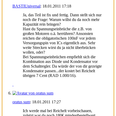
BASTIUniversal
:
18.01.2011
17:18
Ja, das Teil ist fix und fertig. Dann stellt sich nur
noch die Frage: Warum willst du da noch mehr
Kapazität rein bringen?
Hast du Spannungseinbrüche die z.B. von
großen Motoren o.ä. herrühren? Ansonsten
reichen die obligatorischen 100nF vor jedem
Versorgungspin von ICs eigentlich aus. Sehr
weite Strecken wirst du ja nicht überbrücken
wollen, oder?
Bei Spannungseinbrüchen empfiehlt sich die
Kombination aus Diode und Kondensator vor
dem Schaltregler. Da würde der von dir gezeigte
Kondensator passen...der kostet bei Reichelt
übrigen 7 Cent (RAD 1.000/16).
oratus sum
:
18.01.2011
17:27
Ich werde mal bei Reichelt vorbeischauen,
zuletzt war da noch 180€ mindestbestellwert