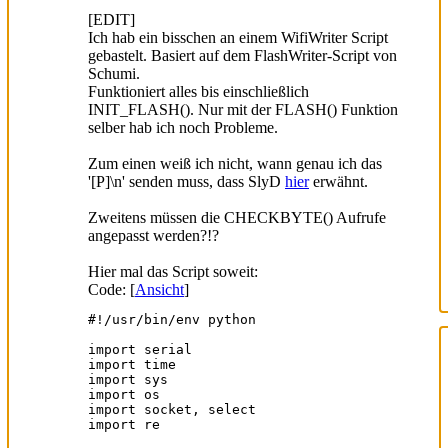
[EDIT]
Ich hab ein bisschen an einem WifiWriter Script
gebastelt. Basiert auf dem FlashWriter-Script von
Schumi.
Funktioniert alles bis einschließlich
INIT_FLASH(). Nur mit der FLASH() Funktion
selber hab ich noch Probleme.
Zum einen weiß ich nicht, wann genau ich das
'[P]\n' senden muss, dass SlyD
hier
erwähnt.
Zweitens müssen die CHECKBYTE() Aufrufe
angepasst werden?!?
Hier mal das Script soweit:
Code: [
Ansicht
]
#!/usr/bin/env python

import serial

import time

import sys

import os

import socket, select

import re
