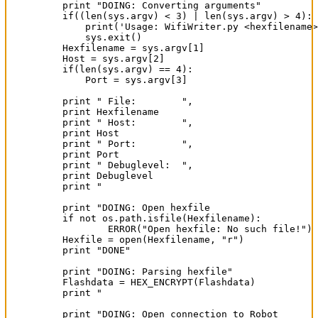
print "DOING: Converting arguments"

if((len(sys.argv) < 3) | len(sys.argv) > 4):

    print('Usage: WifiWriter.py <hexfilename>
    sys.exit()

Hexfilename = sys.argv[1]

Host = sys.argv[2]

if(len(sys.argv) == 4):

    Port = sys.argv[3]

print " File:        ",

print Hexfilename

print " Host:        ",

print Host

print " Port:        ",

print Port

print " Debuglevel:  ",

print Debuglevel

print "                                      
print "DOING: Open hexfile                   
if not os.path.isfile(Hexfilename):

	ERROR("Open hexfile: No such file!")

Hexfile = open(Hexfilename, "r")

print "DONE"

print "DOING: Parsing hexfile"

Flashdata = HEX_ENCRYPT(Flashdata)

print "                                      
print "DOING: Open connection to Robot       