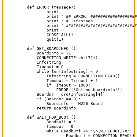
def ERROR (Message):

	print

	print ' ## ERROR: #########################################'

	print ' # '+Message

	print ' ###################################################'

	print

	CLOSE_ALL()

	quit(1)

def GET_BOARDINFO ():

    Boardinfo = -1

    CONNECTION_WRITE(chr(72))

    Infostring = ''

    Timeout = 0

    while len(Infostring) < 9:

	Infostring = CONNECTION_READ()

	Timeout = Timeout + 1

	if Timeout > 1000:

	    ERROR ('Got no boardinfo!')

    Boardnr = ord(Infostring[4])

    if (Boardnr == 8):

	Boardinfo = 'M256-Board'

    return Boardinfo

def WAIT_FOR_BOOT ():

	Readbuff = ''

	Timeout = 0

	while Readbuff <> '\n[WIFIBOOT]\n':

		Readbuff = CONNECTION_READ()
