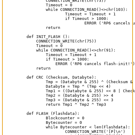
	CONNECTION_WRITE(chr(73))

	Timeout = 0

	while CONNECTION_READ()<>chr(103):

		Timeout = Timeout + 1

		if Timeout > 1000:

			ERROR ('RP6 cancels upload-init!')

	return

def INIT_FLASH ():

    CONNECTION_WRITE(chr(75))

    Timeout = 0

    while CONNECTION_READ()<>chr(91):

	Timeout = Timeout + 1

	if Timeout > 1000:

	    ERROR ('RP6 cancels flash-init!')

    return

def CRC (Checksum, Databyte):

	Tmp = (Databyte & 255) ^ (Checksum & 255)

	Databyte = Tmp ^ (Tmp << 4)

	Tmp1 = ((Databyte & 255) << 8 | Checksum >> 8 & 255)

	Tmp2 = (Databyte & 255) >> 4

	Tmp3 = (Databyte & 255) << 3

	return Tmp1 ^ Tmp2 ^ Tmp3

def FLASH (Flashdata):

	Blockcounter = 0

	Bytecounter = 0

	while Bytecounter < len(Flashdata):

                CONNECTION_WRITE('[P]\n')
