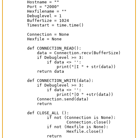
Hostname = ""           			    # *** Set default Hostname here

Port = "2000"                                
Hexfilename = ""	                	    # *** Set default hexfile here

Debuglevel = 1					    # *** Set default Debuglevel here (0, 1, 2, 3)

BufferSize = 1024                            
Timestart = time.time()

Connection = None

Hexfile = None

def CONNECTION_READ():

    data = Connection.recv(BufferSize)

    if Debuglevel >= 3:

	if data <> '':

            print("|I " + str(data))

    return data

def CONNECTION_WRITE(data):

    if Debuglevel >= 3:

	if data <> '':

	    print("|O " +str(data))

    Connection.send(data)

    return

def CLOSE_ALL ():

	if not (Connection is None):

		Connection.close()

	if not (Hexfile is None):

		Hexfile.close()

	return
