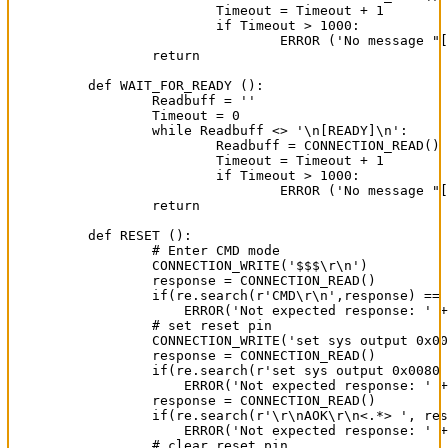
		Timeout = Timeout + 1

		if Timeout > 1000:

			ERROR ('No message "[WIFIBOOT]"!')

	return

def WAIT_FOR_READY ():

	Readbuff = ''

	Timeout = 0

	while Readbuff <> '\n[READY]\n':

		Readbuff = CONNECTION_READ()

		Timeout = Timeout + 1

		if Timeout > 1000:

			ERROR ('No message "[READY]"!')

	return

def RESET ():

        # Enter CMD mode

        CONNECTION_WRITE('$$$\r\n')

        response = CONNECTION_READ()

        if(re.search(r'CMD\r\n',response) == 
            ERROR('Not expected response: ' +
        # set reset pin

        CONNECTION_WRITE('set sys output 0x00
        response = CONNECTION_READ()

        if(re.search(r'set sys output 0x0080 
            ERROR('Not expected response: ' +
        response = CONNECTION_READ()

        if(re.search(r'\r\nAOK\r\n<.*> ', res
            ERROR('Not expected response: ' +
        # clear reset pin
