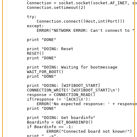
Connection = socket.socket(socket.AF_INET, so
Connection.settimeout(2)

try:

    Connection.connect((Host,int(Port)))

except:

    ERROR("NETWORK ERROR: Can't connect to " 
print "DONE"

print "DOING: Reset                          
RESET()

print "DONE"

print "DOING: Waiting for bootmessage        
WAIT_FOR_BOOT()

print "DONE"

print "DOING: [WIFIBOOT_START]               
CONNECTION_WRITE('[WIFIBOOT_START]\n')

response = CONNECTION_READ()

if(response != '[ACK]\n'):

    ERROR('No expected response: ' + response
print "DONE"

print "DOING: Get boardinfo"

Boardinfo = GET_BOARDINFO()

if Boardinfo == -1:

	ERROR("Connected board not known!")

print "  ->",
