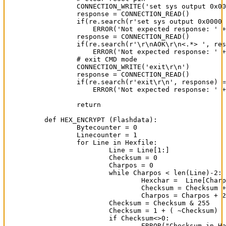
        CONNECTION_WRITE('set sys output 0x00
        response = CONNECTION_READ()

        if(re.search(r'set sys output 0x0000 
            ERROR('Not expected response: ' +
        response = CONNECTION_READ()

        if(re.search(r'\r\nAOK\r\n<.*> ', res
            ERROR('Not expected response: ' +
        # exit CMD mode

        CONNECTION_WRITE('exit\r\n')

        response = CONNECTION_READ()

        if(re.search(r'exit\r\n', response) =
            ERROR('Not expected response: ' +
	return

def HEX_ENCRYPT (Flashdata):

	Bytecounter = 0

	Linecounter = 1

	for Line in Hexfile:

		Line = Line[1:]

		Checksum = 0

		Charpos = 0

		while Charpos < len(Line)-2:

			Hexchar =  Line[Charpos:Charpos+2]

			Checksum = Checksum + int(Hexchar, 16)

			Charpos = Charpos + 2

		Checksum = Checksum & 255

		Checksum = 1 + ( ~Checksum)

		if Checksum<>0:

			ERROR("Checksum in Hexfile ("+str(Linecounter)+") false!")
