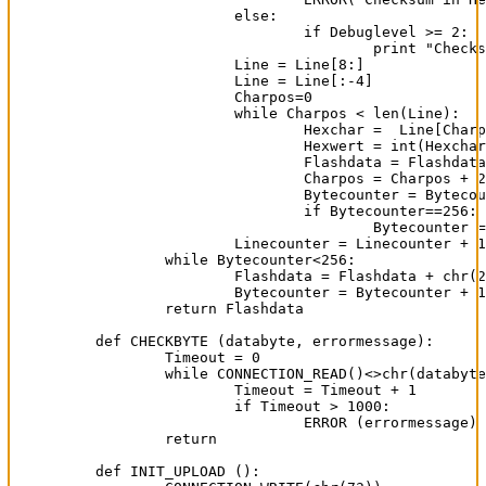
		else:

			if Debuglevel >= 2:

				print "Checksum in Line "+str(Linecounter)+" is OK"

		Line = Line[8:]

		Line = Line[:-4]

		Charpos=0

		while Charpos < len(Line):

			Hexchar =  Line[Charpos:Charpos+2]

			Hexwert = int(Hexchar, 16)

			Flashdata = Flashdata + chr(Hexwert)

			Charpos = Charpos + 2

			Bytecounter = Bytecounter + 1

			if Bytecounter==256:

				Bytecounter = 0

		Linecounter = Linecounter + 1

	while Bytecounter<256:

		Flashdata = Flashdata + chr(255)

		Bytecounter = Bytecounter + 1

	return Flashdata

def CHECKBYTE (databyte, errormessage):

	Timeout = 0

	while CONNECTION_READ()<>chr(databyte):

		Timeout = Timeout + 1

		if Timeout > 1000:

			ERROR (errormessage)

	return

def INIT_UPLOAD ():
