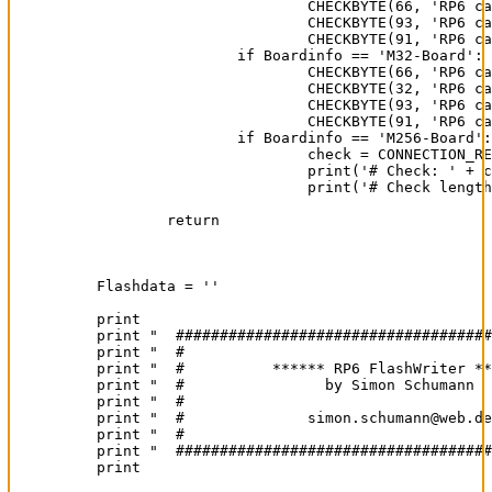
			CHECKBYTE(66, 'RP6 cancels Block '+str(Blockcounter)+'!')

			CHECKBYTE(93, 'RP6 cancels Block '+str(Blockcounter)+'!')

			CHECKBYTE(91, 'RP6 cancels Block '+str(Blockcounter)+'!')

		if Boardinfo == 'M32-Board':

			CHECKBYTE(66, 'RP6 cancels Block '+str(Blockcounter)+'!')

			CHECKBYTE(32, 'RP6 cancels Block '+str(Blockcounter)+'!')

			CHECKBYTE(93, 'RP6 cancels Block '+str(Blockcounter)+'!')

			CHECKBYTE(91, 'RP6 cancels Block '+str(Blockcounter)+'!')

                if Boardinfo == 'M256-Board':

                        check = CONNECTION_RE
                        print('# Check: ' + c
                        print('# Check length
	return

Flashdata = ''

print 

print "  ####################################
print "  #                                   
print "  #          ****** RP6 FlashWriter **
print "  #                by Simon Schumann  
print "  #                                   
print "  #              simon.schumann@web.de
print "  #                                   
print "  ####################################
print 
