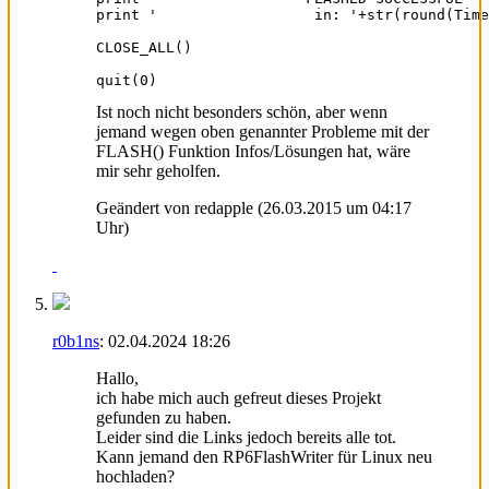
print '                  in: '+str(round(Time
CLOSE_ALL()

quit(0)
Ist noch nicht besonders schön, aber wenn
jemand wegen oben genannter Probleme mit der
FLASH() Funktion Infos/Lösungen hat, wäre
mir sehr geholfen.
Geändert von redapple (26.03.2015 um
04:17
Uhr)
r0b1ns
:
02.04.2024
18:26
Hallo,
ich habe mich auch gefreut dieses Projekt
gefunden zu haben.
Leider sind die Links jedoch bereits alle tot.
Kann jemand den RP6FlashWriter für Linux neu
hochladen?