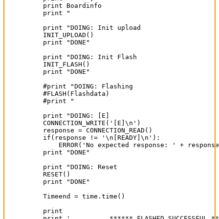
print Boardinfo

print "                                      
print "DOING: Init upload                    
INIT_UPLOAD()

print "DONE"

print "DOING: Init Flash                     
INIT_FLASH()

print "DONE"

#print "DOING: Flashing                      
#FLASH(Flashdata)

#print "                                     
print "DOING: [E]                            
CONNECTION_WRITE('[E]\n')

response = CONNECTION_READ()

if(response != '\n[READY]\n'):

    ERROR('No expected response: ' + response
print "DONE"

print "DOING: Reset                          
RESET()

print "DONE"

Timeend = time.time()

print

print '          ****** FLASHED SUCCESSFUL **