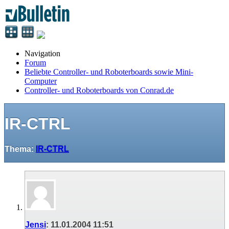
Navigation
Forum
Beliebte Controller- und Roboterboards sowie Mini-
Computer
Controller- und Roboterboards von Conrad.de
IR-CTRL
Thema:
IR-CTRL
Jensi
:
11.01.2004
11:51