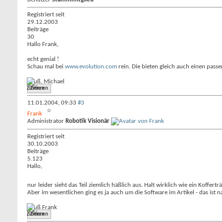
Registriert seit
29.12.2003
Beiträge
30
Hallo Frank,
echt genial !
Schau mal bei
www.evolution.com
rein. Die bieten gleich auch einen pass
Gruß, Michael
Zitieren
11.01.2004,
09:33
#3
Frank
Administrator
Robotik Visionär
Registriert seit
30.10.2003
Beiträge
5.123
Hallo,
nur leider sieht das Teil ziemlich häßlich aus. Halt wirklich wie ein Koffe
Aber im wesentlichen ging es ja auch um die Software im Artikel - das ist n
Gruß Frank
Zitieren