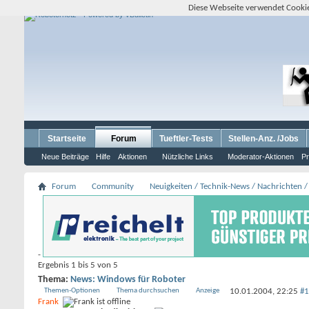
Diese Webseite verwendet Cookie
Startseite
Forum
Tueftler-Tests
Stellen-Anz. /Jobs
Neue Beiträge
Hilfe
Aktionen
Nützliche Links
Moderator-Aktionen
Pr
Forum
Community
Neuigkeiten / Technik-News / Nachrichten /
-
Ergebnis 1 bis 5 von 5
Thema:
News: Windows für Roboter
Themen-Optionen
Thema durchsuchen
Anzeige
10.01.2004,
22:25
#1
Frank