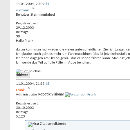
11.01.2004,
20:09
#4
elktronic
Benutzer
Stammmitglied
Registriert seit
29.12.2003
Beiträge
30
Hallo Frank,
daran kann man mal wieder die vielen unterscheidlichen Zielrichtungen se
Ich glaube, euch geht es mehr um Fahrmaschinen (das ist jetzt keinesfalls n
Ich finde dagegen am ER1 so genial, das er schon fahren kann. Man hat jetz
Ich werde das Teil auf alle Fälle im Auge behalten.
Gut Bot, Michael
Zitieren
11.01.2004,
21:39
#5
Frank
Administrator
Robotik Visionär
Registriert seit
30.10.2003
Beiträge
5.123
Zitat von
elktronic