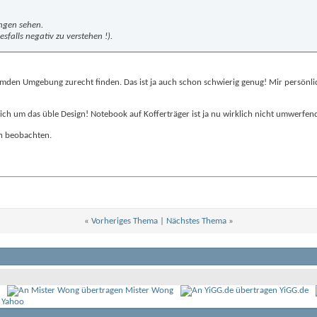
ungen sehen.
sfalls negativ zu verstehen !).
emden Umgebung zurecht finden. Das ist ja auch schon schwierig genug! Mir persönli
tlich um das üble Design! Notebook auf Kofferträger ist ja nu wirklich nicht umwerfen
ch beobachten.
«
Vorheriges Thema
|
Nächstes Thema
»
Mister Wong
YiGG.de
 Yahoo