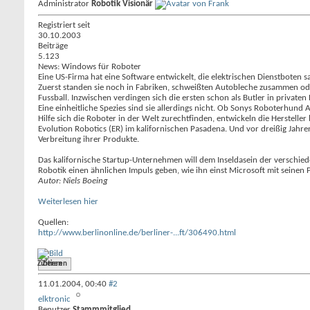
Administrator
Robotik Visionär
Registriert seit
30.10.2003
Beiträge
5.123
News: Windows für Roboter
Eine US-Firma hat eine Software entwickelt, die elektrischen Dienstboten sa
Zuerst standen sie noch in Fabriken, schweißten Autobleche zusammen oder
Fussball. Inzwischen verdingen sich die ersten schon als Butler in priva
Eine einheitliche Spezies sind sie allerdings nicht. Ob Sonys Roboterhund
Hilfe sich die Roboter in der Welt zurechtfinden, entwickeln die Hersteller
Evolution Robotics (ER) im kalifornischen Pasadena. Und vor dreißig Jahren
Verbreitung ihrer Produkte.
Das kalifornische Startup-Unternehmen will dem Inseldasein der verschie
Robotik einen ähnlichen Impuls geben, wie ihn einst Microsoft mit seine
Autor: Niels Boeing
Weiterlesen hier
Quellen:
http://www.berlinonline.de/berliner-...ft/306490.html
Zitieren
11.01.2004,
00:40
#2
elktronic
Benutzer
Stammmitglied