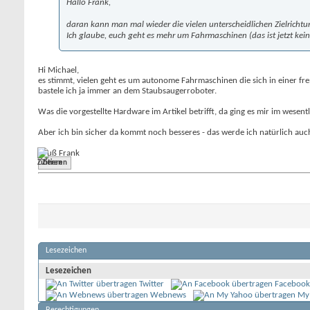
Hallo Frank,
daran kann man mal wieder die vielen unterscheidlichen Zielricht
Ich glaube, euch geht es mehr um Fahrmaschinen (das ist jetzt keine
Hi Michael,
es stimmt, vielen geht es um autonome Fahrmaschinen die sich in einer fr
bastele ich ja immer an dem Staubsaugerroboter.
Was die vorgestellte Hardware im Artikel betrifft, da ging es mir im wesen
Aber ich bin sicher da kommt noch besseres - das werde ich natürlich au
Gruß Frank
Zitieren
Lesezeichen
Lesezeichen
Twitter
Facebook
Webnews
My