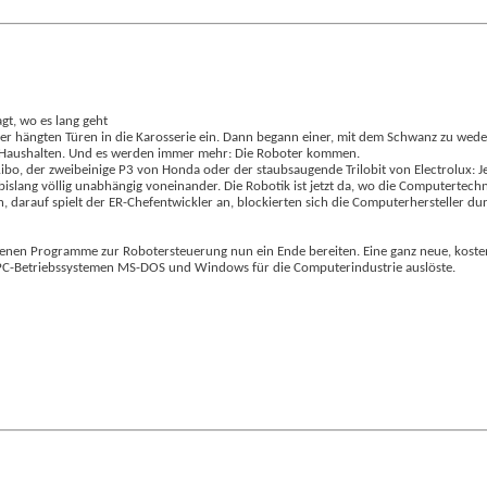
gt, wo es lang geht
 hängten Türen in die Karosserie ein. Dann begann einer, mit dem Schwanz zu wedeln
ten Haushalten. Und es werden immer mehr: Die Roboter kommen.
 Aibo, der zweibeinige P3 von Honda oder der staubsaugende Trilobit von Electrolux: 
 bislang völlig unabhängig voneinander. Die Robotik ist jetzt da, wo die Computertech
, darauf spielt der ER-Chefentwickler an, blockierten sich die Computerhersteller dur
denen Programme zur Robotersteuerung nun ein Ende bereiten. Eine ganz neue, kosten
n PC-Betriebssystemen MS-DOS und Windows für die Computerindustrie auslöste.