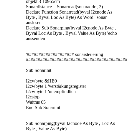
objekt 3-10965cm
Sonardistance = Sonarread(sonaraddr , 2)
Declare Function Sonarread(byval I2cnode As
Byte , Byval Loc As Byte) As Word ' sonar
auslesen
Declare Sub Sonarping(byval I2cnode As Byte ,
Byval Loc As Byte , Byval Value As Byte) 'echo
aussenden
'#################### sonarsteuerung
###########################################
Sub Sonarinit
I2cwbyte &HE0
I2cwbyte 1 'verstärkungsregister
I2cwbyte 1 'unempfindlich
I2cstop
Waitms 65
End Sub Sonarinit
Sub Sonarping(byval I2cnode As Byte , Loc As
Byte , Value As Byte)