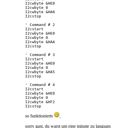
I2cwbyte &HE0                                
I2cwbyte 0                                   
I2cwbyte &HA0                                
I2cstop 

' Command # 2

I2cstart 

I2cwbyte &HE0                                
I2cwbyte 0                                   
I2cwbyte &HAA                                
I2cstop 

' Command # 3

I2cstart 

I2cwbyte &HE0                                
I2cwbyte 0                                   
I2cwbyte &HA5                                
I2cstop 

' Command # 4

I2cstart 

I2cwbyte &HE0                                
I2cwbyte 0                                   
I2cwbyte &HF2                                
I2cstop
so funktionierts
sorry gast, du warst um eine minute zu langsam