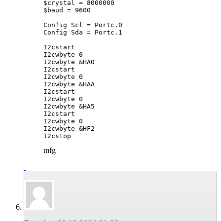
$crystal = 8000000

$baud = 9600

Config Scl = Portc.0

Config Sda = Portc.1

I2cstart

I2cwbyte 0                                   
I2cwbyte &HA0                                
I2cstart

I2cwbyte 0                                   
I2cwbyte &HAA                                
I2cstart

I2cwbyte 0                                   
I2cwbyte &HA5                                
I2cstart

I2cwbyte 0                                   
I2cwbyte &HF2                                
I2cstop
mfg