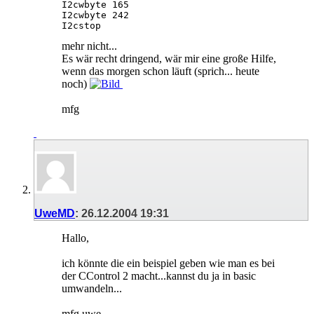
I2cwbyte 165

I2cwbyte 242

I2cstop
mehr nicht...
Es wär recht dringend, wär mir eine große Hilfe,
wenn das morgen schon läuft (sprich... heute
noch)
mfg
UweMD
:
26.12.2004
19:31
Hallo,
ich könnte die ein beispiel geben wie man es bei
der CControl 2 macht...kannst du ja in basic
umwandeln...
mfg uwe