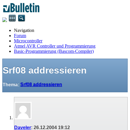
Navigation
Forum
Microcontroller
Atmel AVR Controller und Programmierung
Basic-Programmierung (Bascom-Compiler)
Srf08 addressieren
Thema:
Srf08 addressieren
Daveler
:
26.12.2004
19:12