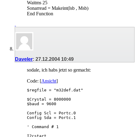
Waitms 25
Sonarread = Makeint(lsb , Msb)
End Function
Daveler
:
27.12.2004
10:49
sodale, ich habs jetzt so gemacht:
Code: [
Ansicht
]
$regfile = "m32def.dat" 

$Crystal = 8000000 

$baud = 9600 

Config Scl = Portc.0 

Config Sda = Portc.1 

' Command # 1

I2cstart 
