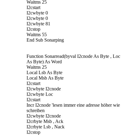
Waitms 25
I2cstart
I2cwbyte 0
I2cwbyte 0
I2cwbyte 81
I2cstop
Waitms 55
End Sub Sonarping
Function Sonarread(byval I2cnode As Byte , Loc
As Byte) As Word
Waitms 25
Local Lsb As Byte
Local Msb As Byte
I2cstart
I2cwbyte I2cnode
I2cwbyte Loc
I2cstart
Incr I2cnode 'lesen immer eine adresse höher wie
schreiben
I2cwbyte I2cnode
I2crbyte Msb , Ack
I2crbyte Lsb , Nack
I2cstop