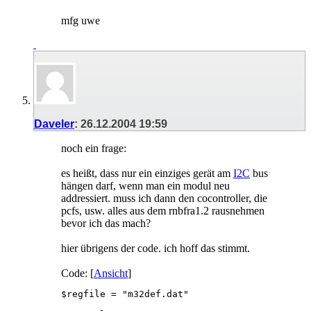
mfg uwe
Daveler
:
26.12.2004
19:59
noch ein frage:
es heißt, dass nur ein einziges gerät am
I2C
bus
hängen darf, wenn man ein modul neu
addressiert. muss ich dann den cocontroller, die
pcfs, usw. alles aus dem rnbfra1.2 rausnehmen
bevor ich das mach?
hier übrigens der code. ich hoff das stimmt.
Code: [
Ansicht
]
$regfile = "m32def.dat"
