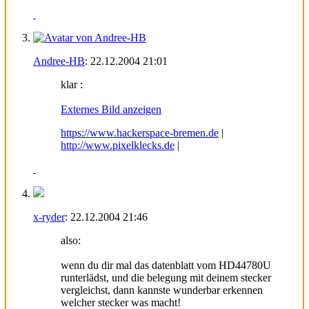
Andree-HB
:
22.12.2004
21:01
klar :
Externes Bild anzeigen
https://www.hackerspace-bremen.de
|
http://www.pixelklecks.de
|
x-ryder
:
22.12.2004
21:46
also:
wenn du dir mal das datenblatt vom HD44780U
runterlädst, und die belegung mit deinem stecker
vergleichst, dann kannste wunderbar erkennen
welcher stecker was macht!