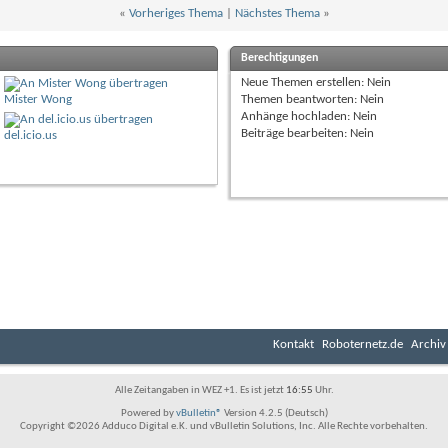
«
Vorheriges Thema
|
Nächstes Thema
»
Berechtigungen
Neue Themen erstellen:
Nein
Mister Wong
Themen beantworten:
Nein
Anhänge hochladen:
Nein
Beiträge bearbeiten:
Nein
del.icio.us
Kontakt
Roboternetz.de
Archiv
Alle Zeitangaben in WEZ +1. Es ist jetzt
16:55
Uhr.
Powered by
vBulletin®
Version 4.2.5 (Deutsch)
Copyright ©2026 Adduco Digital e.K. und vBulletin Solutions, Inc. Alle Rechte vorbehalten.