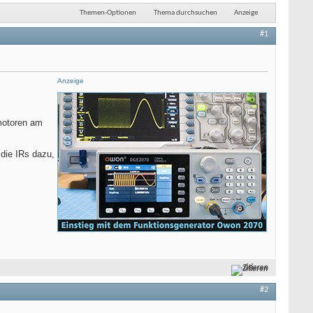
Themen-Optionen
Thema durchsuchen
Anzeige
#1
Anzeige
 motoren am
die IRs dazu,
Zitieren
#2