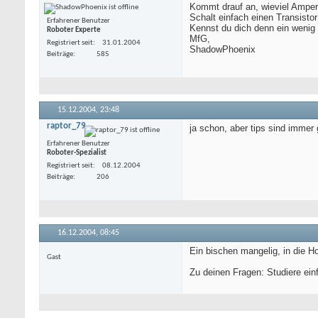
Kommt drauf an, wieviel Ampere
Schalt einfach einen Transist
Erfahrener Benutzer
Kennst du dich denn ein wenig
Roboter Experte
MfG,
Registriert seit
31.01.2004
ShadowPhoenix
Beiträge
585
15.12.2004,
23:48
raptor_79
ja schon, aber tips sind immer 
Erfahrener Benutzer
Roboter-Spezialist
Registriert seit
08.12.2004
Beiträge
206
16.12.2004,
08:45
Ein bischen mangelig, in die H
Gast
Zu deinen Fragen: Studiere ein