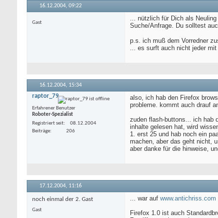
16.12.2004,
09:22
... nützlich für Dich als Neul
Gast
Suche/Anfrage. Du solltest auch
p.s. ich muß dem Vorredner zus
... es surft auch nicht jeder mi
16.12.2004,
15:34
raptor_79
also, ich hab den Firefox brows
probleme. kommt auch drauf an
Erfahrener Benutzer
Roboter-Spezialist
zuden flash-buttons... ich hab 
Registriert seit
08.12.2004
inhalte gelesen hat, wird wisse
Beiträge
206
1. erst 25 und hab noch ein paa
machen, aber das geht nicht, un
aber danke für die hinweise, und
17.12.2004,
11:16
... war auf
www.antichriss.com
noch einmal der 2. Gast
Gast
Firefox 1.0 ist auch Standardbr