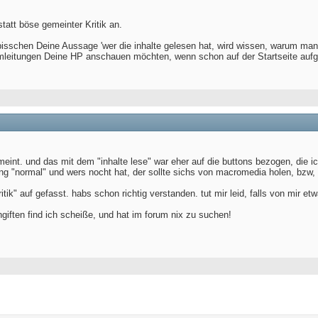
att böse gemeinter Kritik an.
bisschen Deine Aussage 'wer die inhalte gelesen hat, wird wissen, warum manche
leitungen Deine HP anschauen möchten, wenn schon auf der Startseite aufgrund
meint. und das mit dem "inhalte lese" war eher auf die buttons bezogen, die i
ng "normal" und wers nocht hat, der sollte sichs von macromedia holen, bzw, de
itik" auf gefasst. habs schon richtig verstanden. tut mir leid, falls von mir et
angiften find ich scheiße, und hat im forum nix zu suchen!