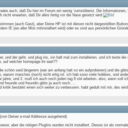
ing wäre auch, daß Du hier im Forum ein wenig `rumstöberst. Die Informationen
 nicht erwarten, daß Dir alles fertig vor die Nase gesetzt wird
timmen (auch Gast), aber Deine HP ist mit diesen nicht dargestellten Buttons 
t dem IE (wo aller Mist mitinstalliert wird) oder es sind aus persönlichen Gründen
er, und der geht. und plug ins, sin halt mal zum installeiren. und ich teste die
, auf welcher homepage ihr wart??
die schön seid längerem (war am anfang halt so ein aufprobieren) und die gibts
n, warum manches (noch) nicht ertig ist. ich hab sooo viele hobbies, und and
r jahre, und 2. muß ich auch noch jeden tag 8 std arbeiten. also, wann soll i
d freunde und freundin gibts ja auch noch.....
 kritik bestärkt einen sich weiter zu verbessern. habt gedult mit mir, des wird 
(von Deiner e-mail Addresse ausgehend)
owser, aber die nötigen PlugIns wurden nicht installiert. Dieses ist als norm