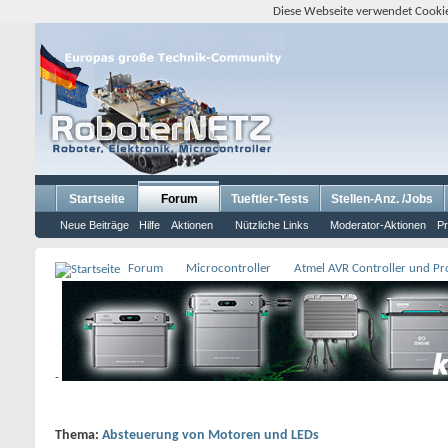
Diese Webseite verwendet Cookie
Startseite
Forum
Tueftler-Tests
Stellen-Anz. /Jobs
Neue Beiträge
Hilfe
Aktionen
Nützliche Links
Moderator-Aktionen
Pr
Forum
Microcontroller
Atmel AVR Controller und P
-
Thema:
Absteuerung von Motoren und LEDs