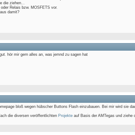
 die ziehen...
or oder Relais bzw. MOSFETS vor.
 aus damit?
gut. hör mir gern alles an, was jemnd zu sagen hat
omepage bloß wegen hübscher Buttons Flash einzubauen. Bei mir wird sie dadur
fach die diversen veröffentlichten
Projekte
auf Basis der AMTegas und ziehe di