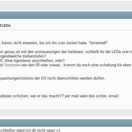
d LEDs
kanns nicht erwarten, bis ich ihn zum testen habe. *lernenwill*
 nun genau ist mit den ansteuerungen der hardware. schließt ihr die LEDs und
irgendwelche treiberstufen?
 ohne irgendwas anschließen, oder?
mit
Sensoren
wie den IR oder sowas.. kommt da noch eine schaltung für eben 
n spannungen/ströme der I/O nicht überschritten werden dürfen.
altplan schicken, wie er das macht?? per mail wäre das schön. email:
hließen würd ich dir nicht raten =)