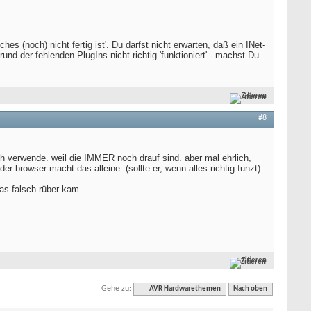
s (noch) nicht fertig ist'. Du darfst nicht erwarten, daß ein INet-
 der fehlenden PlugIns nicht richtig 'funktioniert' - machst Du
Zitieren
#8
ch verwende. weil die IMMER noch drauf sind. aber mal ehrlich,
r browser macht das alleine. (sollte er, wenn alles richtig funzt)
was falsch rüber kam.
Zitieren
Gehe zu:
AVR Hardwarethemen
Nach oben