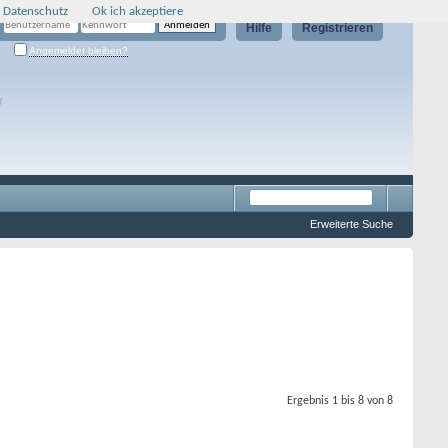
 Datenschutz
Ok ich akzeptiere
Hilfe
Registrieren
Angemeldet bleiben?
g
Erweiterte Suche
Ergebnis 1 bis 8 von 8