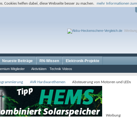
s. Cookies helfen dabei, diese Webseite besser zu machen.
mehr Informationen zum
Werbun
Neueste Beiträge
RN-Wissen
Elektronik-Projekte
emium Mitglieder
Aktivitäten
Technik Videos
rogrammierung
AVR Hardwarethemen
Absteuerung von Motoren und LEDs
Werbung