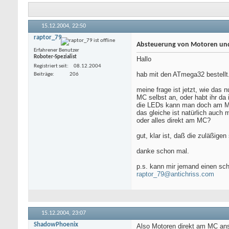
15.12.2004,
22:50
raptor_79
Absteuerung von Motoren un
Erfahrener Benutzer
Roboter-Spezialist
Hallo
Registriert seit
08.12.2004
hab mit den ATmega32 bestellt. 
Beiträge
206
meine frage ist jetzt, wie das
MC selbst an, oder habt ihr da 
die LEDs kann man doch am MC
das gleiche ist natürlich auch 
oder alles direkt am MC?
gut, klar ist, daß die zuläßige
danke schon mal.
p.s. kann mir jemand einen sch
raptor_79@antichriss.com
15.12.2004,
23:07
ShadowPhoenix
Also Motoren direkt am MC ansc