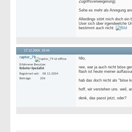
Zugriffsverweigerung).
Sehe es mehr als Anregung anst
Allerdings stört mich doch ein 
User sich über irgendwelche Um
bestimmt auch nicht.
17.12.2004,
16:44
raptor_79
hllo,
Erfahrener Benutzer
nee, war ja auch nicht böse ge
Roboter-Spezialist
flash ist heute meiner auffassu
Registriert seit
08.12.2004
Beiträge
206
hab das doch nicht als "böse kr
hoff, wir verstehen uns. weil, 
denk, das passt jetzt, oder?