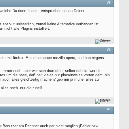
#5
, welche Du dann findest, entsprechen genau Deiner
absolut unleserlich, zumal keine Alternative vorhanden ist.
 nicht alle Plugins installiert.
Zitieren
#6
 site mit firefox IE und netscape mozilla opera, und hab nirgens
 immer noch. aber wer sich dran stört, selber schuld. wer die
eres um die nase, daß halt vieles nur phasenweise vorran geht. bin
ch auch alles gleichzeitig machen? geb mir ja mühe, alles zu
alles noch. nur die ruhe!!
Zitieren
#7
aler Benutzer am Rechner auch gar nicht möglich (Fehler bzw.