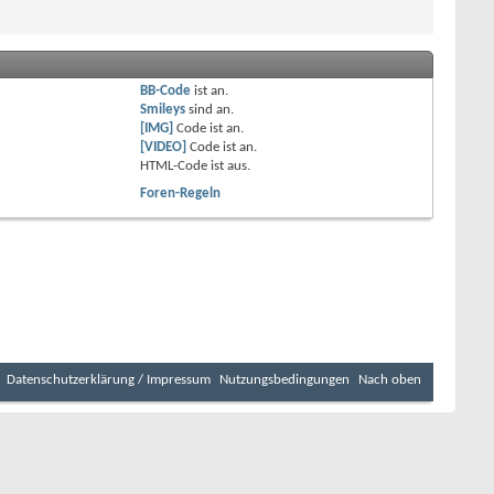
BB-Code
ist
an
.
Smileys
sind
an
.
[IMG]
Code ist
an
.
[VIDEO]
Code ist
an
.
HTML-Code ist
aus
.
Foren-Regeln
Datenschutzerklärung / Impressum
Nutzungsbedingungen
Nach oben