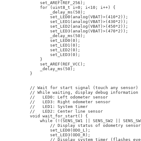
    set_AREF(REF_256);

    for (uint8_t i=0; i<10; i++) {

        _delay_ms(50);

        set_LED0(analog(VBAT)>(410*2));

        set_LED1(analog(VBAT)>(430*2));

        set_LED2(analog(VBAT)>(450*2));

        set_LED3(analog(VBAT)>(470*2));

        _delay_ms(50);

        set_LED0(0);

        set_LED1(0);

        set_LED2(0);

        set_LED3(0);

    }

    set_AREF(REF_VCC);

    _delay_ms(50);

}

// Wait for start signal (touch any sensor)

// While waiting, display debug information 
//   LED0: Left odometer sensor

//   LED3: Right odometer sensor

//   LED1: System timer

//   LED2: Center line sensor

void wait_for_start() {

    while (!(SENS_SW1 || SENS_SW2 || SENS_SW
        // Display status of odometry sensor
        set_LED0(ODO_L);

        set_LED3(ODO_R);

        // Display system timer (flashes eve