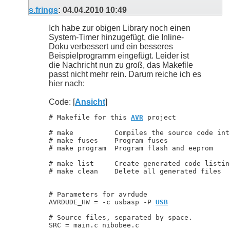
s.frings
:
04.04.2010
10:49
Ich habe zur obigen Library noch einen
System-Timer hinzugefügt, die Inline-
Doku verbessert und ein besseres
Beispielprogramm eingefügt. Leider ist
die Nachricht nun zu groß, das Makefile
passt nicht mehr rein. Darum reiche ich es
hier nach:
Code: [
Ansicht
]
# Makefile for this 
AVR
 project

# make          Compiles the source code int
# make fuses    Program fuses

# make program  Program flash and eeprom

# make list     Create generated code listing
# make clean    Delete all generated files

# Parameters for avrdude

AVRDUDE_HW = -c usbasp -P 
USB
# Source files, separated by space.

SRC = main.c nibobee.c
