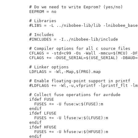
# Do we need to write Eeprom? (yes/no)

EEPROM = no

# Libraries

#LIBS = -L ../nibobee-lib/lib -lnibobee_base
# Includes

#INCLUDES = -I../nibobee-lib/include

# Compiler options for all c source files

CFLAGS = -std=c99 -Os -Wall -mmcu=$(MCU) -DF
CFLAGS += -DUSE_SERIAL=$(USE_SERIAL) -DBAUD=
# Linker options 

LDFLAGS = -Wl,-Map,$(PRG).map 

# Enable floating-point support in printf

#LDFLAGS += -Wl,-u,vfprintf -lprintf_flt -lm

# Collect fuse operations for avrdude

ifdef FUSE

  FUSES += -U fuse:w:$(FUSE):m

endif

ifdef LFUSE

  FUSES += -U lfuse:w:$(LFUSE):m

endif

ifdef HFUSE

  FUSES += -U hfuse:w:$(HFUSE):m

endif
