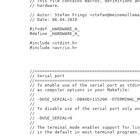
// This file contains macros, definitions an
// hardware.

// Autor: Stefan Frings <stefan@meinemullemau
// Date: 06.04.2010

#ifndef _HARDWARE_H_

#define _HARDWARE_H_

#include <stdint.h>

#include <avr/io.h>

//==========================================
// Serial port

//==========================================
// To enable use of the serial port as stdin
// as compiler options in your Makefile:

//

// -DUSE_SERIAL=1 -DBAUD=115200 -DTERMINAL_M
//

// To disable use of the serial port only on
//

// -DUSE_SERIAL=0

//

// The terminal mode enables support for lin
// is the default in most terminal programs.
