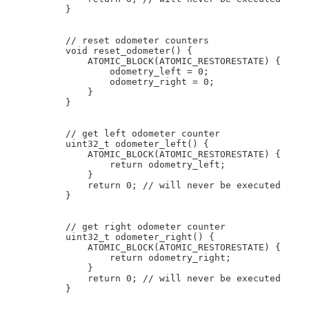
}

// reset odometer counters

void reset_odometer() {

    ATOMIC_BLOCK(ATOMIC_RESTORESTATE) {

        odometry_left = 0;

        odometry_right = 0;

    }

}

// get left odometer counter

uint32_t odometer_left() {

    ATOMIC_BLOCK(ATOMIC_RESTORESTATE) {

        return odometry_left;

    }

    return 0; // will never be executed

}

// get right odometer counter

uint32_t odometer_right() {

    ATOMIC_BLOCK(ATOMIC_RESTORESTATE) {

        return odometry_right;

    }

    return 0; // will never be executed

}
