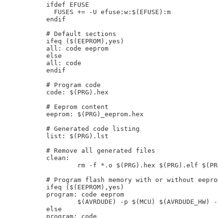
ifdef EFUSE

  FUSES += -U efuse:w:$(EFUSE):m

endif

# Default sections

ifeq ($(EEPROM),yes)

all: code eeprom

else

all: code

endif

# Program code

code: $(PRG).hex

# Eeprom content

eeprom: $(PRG)_eeprom.hex

# Generated code listing

list: $(PRG).lst

# Remove all generated files

clean:

	rm -f *.o $(PRG).hex $(PRG).elf $(PRG).lst $(PRG).map $(PRG)_eeprom.hex

# Program flash memory with or without eeprom
ifeq ($(EEPROM),yes)

program: code eeprom

	$(AVRDUDE) -p $(MCU) $(AVRDUDE_HW) -U flash:w:$(PRG).hex:i -U eeprom:w:$(PRG)_eeprom.hex:i 

else

program: code 
