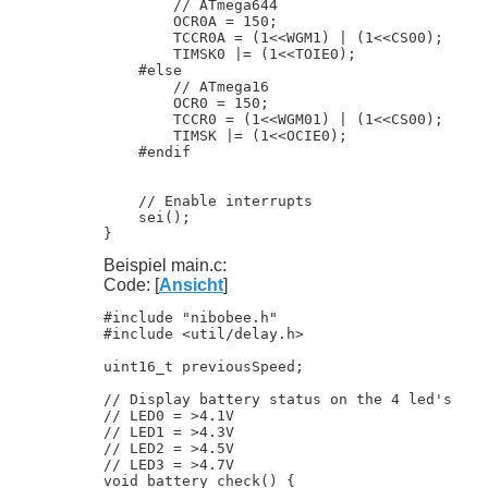
        // ATmega644

        OCR0A = 150;

        TCCR0A = (1<<WGM1) | (1<<CS00);

        TIMSK0 |= (1<<TOIE0);

    #else

        // ATmega16

        OCR0 = 150;

        TCCR0 = (1<<WGM01) | (1<<CS00);

        TIMSK |= (1<<OCIE0);

    #endif

    // Enable interrupts

    sei();

}
Beispiel main.c:
Code: [
Ansicht
]
#include "nibobee.h"

#include <util/delay.h>

uint16_t previousSpeed;

// Display battery status on the 4 led's

// LED0 = >4.1V

// LED1 = >4.3V

// LED2 = >4.5V

// LED3 = >4.7V

void battery_check() {
