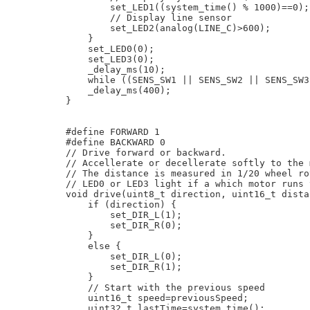
        set_LED1((system_time() % 1000)==0);

        // Display line sensor

        set_LED2(analog(LINE_C)>600);

    }

    set_LED0(0);

    set_LED3(0);

    _delay_ms(10);

    while ((SENS_SW1 || SENS_SW2 || SENS_SW3
    _delay_ms(400);

}

#define FORWARD 1

#define BACKWARD 0

// Drive forward or backward.

// Accellerate or decellerate softly to the 
// The distance is measured in 1/20 wheel ro
// LED0 or LED3 light if a which motor runs 
void drive(uint8_t direction, uint16_t dista
    if (direction) {

        set_DIR_L(1);

        set_DIR_R(0);

    }

    else {

        set_DIR_L(0);

        set_DIR_R(1);

    }

    // Start with the previous speed

    uint16_t speed=previousSpeed;

    uint32_t lastTime=system_time();
