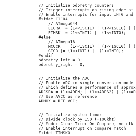
    // Initialize odometry counters

    // Trigger interrupts on rising edge of 
    // Enable interrupts for input INT0 and 
    #ifdef EICRA

        // ATmega644

        EICRA |= (1<<ISC11) | (1<<ISC10) | (
        EIMSK |= (1<<INT1) |  (1<<INT0);

    #else

        // ATmega16

        MCUCR |= (1<<ISC11) | (1<<ISC10) | (
        GICR |= (1<<INT1) |  (1<<INT0);

    #endif

    odometry_left = 0;

    odometry_right = 0;

    // Initialize the ADC

    // Enable ADC in single conversion mode 
    // Which defines a performance of approx
    ADCSRA = (1<<ADEN) | (1<<ADPS2) | (1<<AD
    // Use AVCC as reference

    ADMUX = REF_VCC;

    // Initialize system timer

    // Divide clock by 150 (=100khz)

    // Mode: Clear Timer On Compare, no clk 
    // Enable interrupt on compare match

    #ifdef TIMSK0
