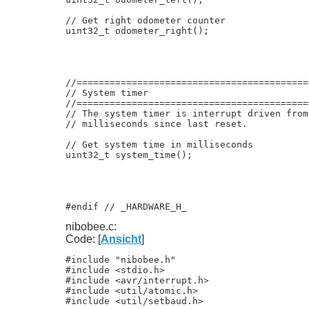
// Get right odometer counter

uint32_t odometer_right();

//==========================================
// System timer

//==========================================
// The system timer is interrupt driven from
// milliseconds since last reset.

// Get system time in milliseconds

uint32_t system_time();

#endif // _HARDWARE_H_
nibobee.c:
Code: [
Ansicht
]
#include "nibobee.h"

#include <stdio.h>

#include <avr/interrupt.h>

#include <util/atomic.h>

#include <util/setbaud.h>
