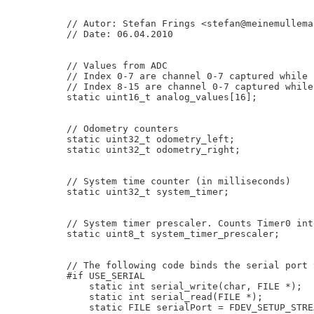
// Autor: Stefan Frings <stefan@meinemullemau
// Date: 06.04.2010

// Values from ADC

// Index 0-7 are channel 0-7 captured while 
// Index 8-15 are channel 0-7 captured while
static uint16_t analog_values[16];

// Odometry counters

static uint32_t odometry_left;

static uint32_t odometry_right;

// System time counter (in milliseconds)

static uint32_t system_timer;

// System timer prescaler. Counts Timer0 int
static uint8_t system_timer_prescaler;

// The following code binds the serial port 
#if USE_SERIAL

    static int serial_write(char, FILE *);

    static int serial_read(FILE *);

    static FILE serialPort = FDEV_SETUP_STRE