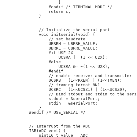
            }

        #endif /* TERMINAL_MODE */

        return c;

    }

    // Initialize the serial port

    void initserial(void) {

        // set baudrate

        UBRRH = UBRRH_VALUE;

        UBRRL = UBRRL_VALUE;

        #if USE_2X

            UCSRA |= (1 << U2X);

        #else

            UCSRA &= ~(1 << U2X);

        #endif

        // enable receiver and transmitter

        UCSRB = (1<<RXEN) | (1<<TXEN);

        // framing format 8N1

        UCSRC = (1<<UCSZ1) | (1<<UCSZ0);

        // Bind stdout and stdin to the seri
        stdout = &serialPort;

        stdin = &serialPort;

    }

#endif /* USE_SERIAL */

// Interrupt from the ADC

ISR(ADC_vect) {

    uint16_t value = ADC;
