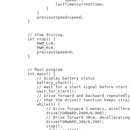
            lastTime=currentTime;

        }

    }

    previousSpeed=speed;

}

// Stop driving.

int stop() {

    PWM_L=0;

    PWM_R=0;

    previousSpeed=0;

}

// Main program

int main() {

    // Display battery status

    battery_check();

    // Wait for a start signal before start 
    wait_for_start();

    // Drive forward and backward repeatedly
    // that the drive() function keeps strai
    while(1) {

        // Drive forward 2 meters, accellera
        drive(FORWARD,2000/6,900);

        // Drive forward 30cm, decellerating
        drive(FORWARD,300/6,200);

        stop();
