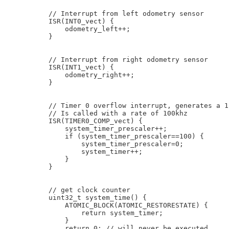
// Interrupt from left odometry sensor

ISR(INT0_vect) {

    odometry_left++; 

}

// Interrupt from right odometry sensor

ISR(INT1_vect) {

    odometry_right++;

}

// Timer 0 overflow interrupt, generates a 1
// Is called with a rate of 100khz

ISR(TIMER0_COMP_vect) {

    system_timer_prescaler++;

    if (system_timer_prescaler==100) {

        system_timer_prescaler=0;

        system_timer++;

    }

}

// get clock counter

uint32_t system_time() {

    ATOMIC_BLOCK(ATOMIC_RESTORESTATE) {

        return system_timer;

    }

    return 0; // will never be executed
