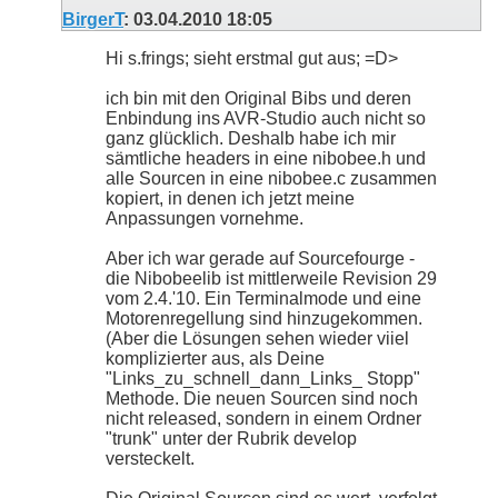
BirgerT
:
03.04.2010
18:05
Hi s.frings; sieht erstmal gut aus; =D>
ich bin mit den Original Bibs und deren
Enbindung ins AVR-Studio auch nicht so
ganz glücklich. Deshalb habe ich mir
sämtliche headers in eine nibobee.h und
alle Sourcen in eine nibobee.c zusammen
kopiert, in denen ich jetzt meine
Anpassungen vornehme.
Aber ich war gerade auf Sourcefourge -
die Nibobeelib ist mittlerweile Revision 29
vom 2.4.'10. Ein Terminalmode und eine
Motorenregellung sind hinzugekommen.
(Aber die Lösungen sehen wieder viiel
komplizierter aus, als Deine
"Links_zu_schnell_dann_Links_ Stopp"
Methode. Die neuen Sourcen sind noch
nicht released, sondern in einem Ordner
"trunk" unter der Rubrik develop
versteckelt.