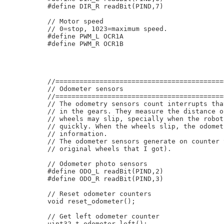
#define DIR_R readBit(PIND,7)

// Motor speed

// 0=stop, 1023=maximum speed.

#define PWM_L OCR1A

#define PWM_R OCR1B

//==========================================
// Odometer sensors

//==========================================
// The odometry sensors count interrupts tha
// in the gears. They measure the distance o
// wheels may slip, specially when the robot
// quickly. When the wheels slip, the odomet
// information.

// The odometer sensors generate on counter 
// original wheels that I got).

// Odometer photo sensors

#define ODO_L readBit(PIND,2)

#define ODO_R readBit(PIND,3)

// Reset odometer counters

void reset_odometer();

// Get left odometer counter

uint32_t odometer_left();
