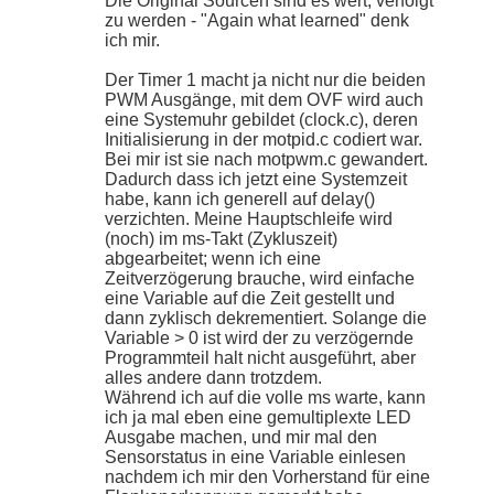
Die Original Sourcen sind es wert, verfolgt
zu werden - "Again what learned" denk
ich mir.
Der Timer 1 macht ja nicht nur die beiden
PWM Ausgänge, mit dem OVF wird auch
eine Systemuhr gebildet (clock.c), deren
Initialisierung in der motpid.c codiert war.
Bei mir ist sie nach motpwm.c gewandert.
Dadurch dass ich jetzt eine Systemzeit
habe, kann ich generell auf delay()
verzichten. Meine Hauptschleife wird
(noch) im ms-Takt (Zykluszeit)
abgearbeitet; wenn ich eine
Zeitverzögerung brauche, wird einfache
eine Variable auf die Zeit gestellt und
dann zyklisch dekrementiert. Solange die
Variable > 0 ist wird der zu verzögernde
Programmteil halt nicht ausgeführt, aber
alles andere dann trotzdem.
Während ich auf die volle ms warte, kann
ich ja mal eben eine gemultiplexte LED
Ausgabe machen, und mir mal den
Sensorstatus in eine Variable einlesen
nachdem ich mir den Vorherstand für eine