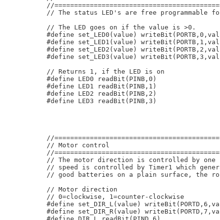
//==========================================
// The status LED's are free programmable fo
// The LED goes on if the value is >0.

#define set_LED0(value) writeBit(PORTB,0,valu
#define set_LED1(value) writeBit(PORTB,1,valu
#define set_LED2(value) writeBit(PORTB,2,valu
#define set_LED3(value) writeBit(PORTB,3,valu
// Returns 1, if the LED is on

#define LED0 readBit(PINB,0)

#define LED1 readBit(PINB,1)

#define LED2 readBit(PINB,2)

#define LED3 readBit(PINB,3)

//==========================================
// Motor control

//==========================================
// The motor direction is controlled by one 
// speed is controlled by Timer1 which gener
// good batteries on a plain surface, the ro
// Motor direction

// 0=clockwise, 1=counter-clockwise

#define set_DIR_L(value) writeBit(PORTD,6,val
#define set_DIR_R(value) writeBit(PORTD,7,val
#define DIR_L readBit(PIND,6)
