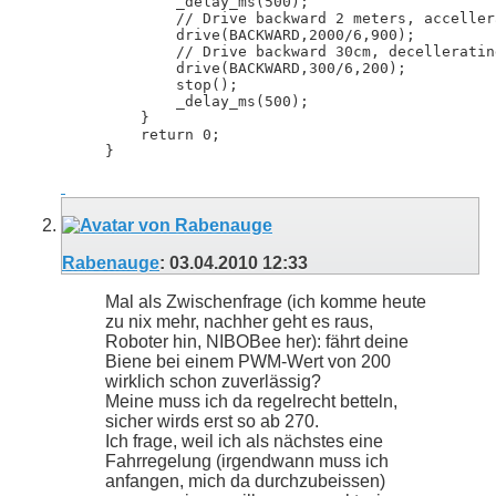
        _delay_ms(500);

        // Drive backward 2 meters, acceller
        drive(BACKWARD,2000/6,900);

        // Drive backward 30cm, decelleratin
        drive(BACKWARD,300/6,200);

        stop();

        _delay_ms(500);

    }

    return 0;

}
Rabenauge
:
03.04.2010
12:33
Mal als Zwischenfrage (ich komme heute
zu nix mehr, nachher geht es raus,
Roboter hin, NIBOBee her): fährt deine
Biene bei einem PWM-Wert von 200
wirklich schon zuverlässig?
Meine muss ich da regelrecht betteln,
sicher wirds erst so ab 270.
Ich frage, weil ich als nächstes eine
Fahrregelung (irgendwann muss ich
anfangen, mich da durchzubeissen)