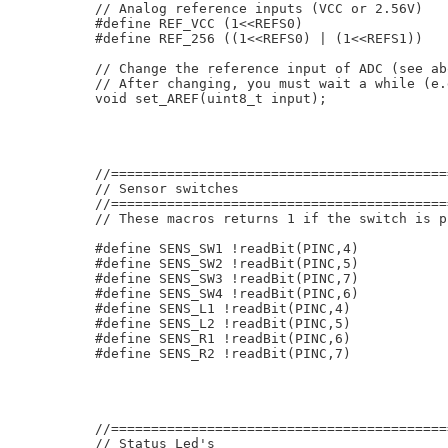
// Analog reference inputs (VCC or 2.56V)

#define REF_VCC (1<<REFS0)

#define REF_256 ((1<<REFS0) | (1<<REFS1))

// Change the reference input of ADC (see ab
// After changing, you must wait a while (e.
void set_AREF(uint8_t input);

//==========================================
// Sensor switches

//==========================================
// These macros returns 1 if the switch is pr
#define SENS_SW1 !readBit(PINC,4)

#define SENS_SW2 !readBit(PINC,5)

#define SENS_SW3 !readBit(PINC,7)

#define SENS_SW4 !readBit(PINC,6)

#define SENS_L1 !readBit(PINC,4)

#define SENS_L2 !readBit(PINC,5)

#define SENS_R1 !readBit(PINC,6)

#define SENS_R2 !readBit(PINC,7)

//==========================================
// Status Led's
