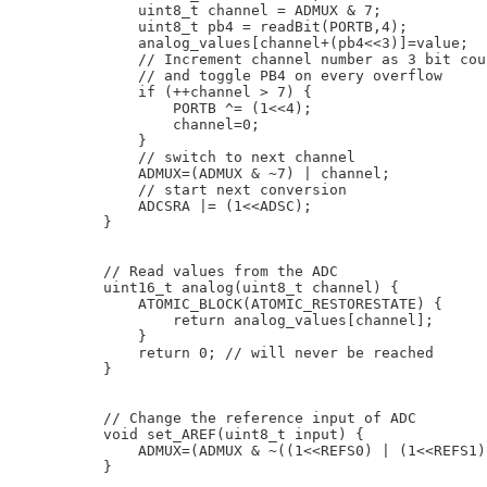
    uint8_t channel = ADMUX & 7;

    uint8_t pb4 = readBit(PORTB,4);

    analog_values[channel+(pb4<<3)]=value;

    // Increment channel number as 3 bit coun
    // and toggle PB4 on every overflow

    if (++channel > 7) {

        PORTB ^= (1<<4);

        channel=0;

    }

    // switch to next channel

    ADMUX=(ADMUX & ~7) | channel;

    // start next conversion

    ADCSRA |= (1<<ADSC); 

}

// Read values from the ADC

uint16_t analog(uint8_t channel) {

    ATOMIC_BLOCK(ATOMIC_RESTORESTATE) {

        return analog_values[channel];

    }

    return 0; // will never be reached

}

// Change the reference input of ADC

void set_AREF(uint8_t input) {

    ADMUX=(ADMUX & ~((1<<REFS0) | (1<<REFS1)
}
