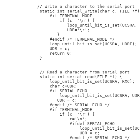
   // Write a character to the serial port

    static int serial_write(char c, FILE *f) 
        #if TERMINAL_MODE

            if (c=='\n') {

               loop_until_bit_is_set(UCSRA, U
               UDR='\r';

           }

        #endif /* TERMINAL_MODE */

        loop_until_bit_is_set(UCSRA, UDRE);

        UDR = c;

        return 0;

    }

    // Read a character from serial port

    static int serial_read(FILE *f) {

        loop_until_bit_is_set(UCSRA, RXC);

        char c=UDR;

        #if SERIAL_ECHO

            loop_until_bit_is_set(UCSRA, UDRE
           UDR = c;

        #endif /* SERIAL_ECHO */

        #if TERMINAL_MODE

            if (c=='\r') {

                c='\n';

                #ifdef SERIAL_ECHO

                    loop_until_bit_is_set(UC
                    UDR = c;

                #endif /* SERIAL_ECHO */
