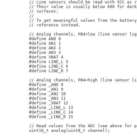
// Line sensors should be read with VCC as r
// Their value is usually below 600 for dark
// surfaces.

//

// To get meaningful values from the battery
// reference instead.

// Analog channels, PB4=low (line sensor ligh
#define AN0 0

#define AN1 1

#define AN2 2

#define AN3 3

#define VBAT 4

#define LINE_L 5

#define LINE_C 6

#define LINE_R 7

// Analog channels, PB4=high (line sensor li
#define _AN0 8

#define _AN1 9

#define _AN2 10

#define _AN3 11

#define _VBAT 12

#define _LINE_L 13

#define _LINE_C 14

#define _LINE_R 15

// Read values from the ADC (see above for p
uint16_t analog(uint8_t channel);
