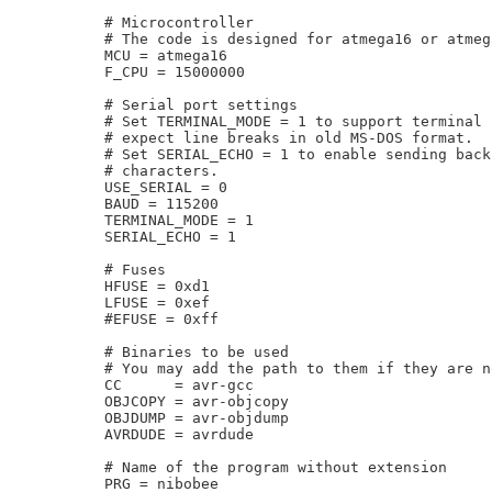
# Microcontroller

# The code is designed for atmega16 or atmega
MCU = atmega16

F_CPU = 15000000

# Serial port settings

# Set TERMINAL_MODE = 1 to support terminal 
# expect line breaks in old MS-DOS format.

# Set SERIAL_ECHO = 1 to enable sending back
# characters.

USE_SERIAL = 0

BAUD = 115200

TERMINAL_MODE = 1

SERIAL_ECHO = 1

# Fuses

HFUSE = 0xd1

LFUSE = 0xef

#EFUSE = 0xff

# Binaries to be used

# You may add the path to them if they are n
CC      = avr-gcc

OBJCOPY = avr-objcopy

OBJDUMP = avr-objdump

AVRDUDE = avrdude

# Name of the program without extension

PRG = nibobee
