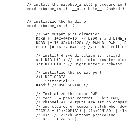
// Install the nibobee_init() procedure in t
void nibobee_init() __attribute__ ((naked)) 
// Initialize the hardware

void nibobee_init() {

    // Set output pins direction 

    DDRB |= 1+2+4+8+16; // LED0-3 and LINE_E
    DDRD |= 16+32+64+128; // PWM_R, PWM_L, D
    PORTC |= 16+32+64+128; // Enable Pull-up
    // Initial drive direction is forward

    set_DIR_L(1); // Left motor counter-clock
    set_DIR_R(0); // Right motor clockwise

    // Initialize the serial port

    #if USE_SERIAL

        initserial();

    #endif /* USE_SERIAL */

    // Initialize the motor PWM

    // Mode 2 = phase correct 10 bit PWM,

    // channel A+B outputs are set on compar
    // and cleared on compare match when dow
    TCCR1A = (1<<COM1A1) | (1<<COM1A0) | (1<
    // Use I/O clock without prescaling

    TCCR1B = (1<<CS10);
