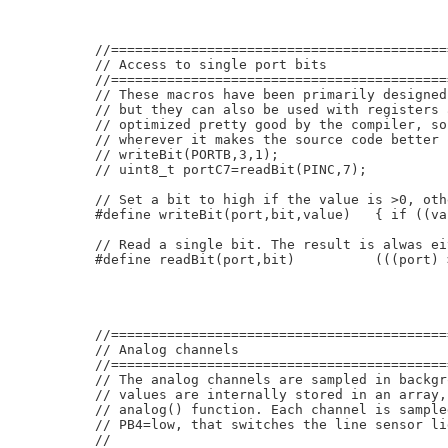
//==========================================
// Access to single port bits

//==========================================
// These macros have been primarily designed
// but they can also be used with registers 
// optimized pretty good by the compiler, so
// wherever it makes the source code better 
// writeBit(PORTB,3,1);

// uint8_t portC7=readBit(PINC,7);

// Set a bit to high if the value is >0, oth
#define writeBit(port,bit,value)   { if ((va
// Read a single bit. The result is alwas ei
#define readBit(port,bit)          (((port) 
//==========================================
// Analog channels

//==========================================
// The analog channels are sampled in backgr
// values are internally stored in an array,
// analog() function. Each channel is sample
// PB4=low, that switches the line sensor li
//
