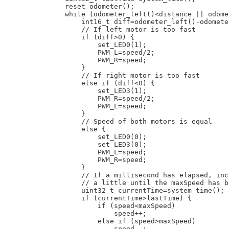
    reset_odometer();

    while (odometer_left()<distance || odome
        int16_t diff=odometer_left()-odomete
        // If left motor is too fast

        if (diff>0) {

            set_LED0(1);

            PWM_L=speed/2;

            PWM_R=speed;

        }

        // If right motor is too fast

        else if (diff<0) {

            set_LED3(1);

            PWM_R=speed/2;

            PWM_L=speed;

        }

        // Speed of both motors is equal

        else {

            set_LED0(0);

            set_LED3(0);

            PWM_L=speed;

            PWM_R=speed;

        }

        // If a millisecond has elapsed, inc
        // a little until the maxSpeed has b
        uint32_t currentTime=system_time();

        if (currentTime>lastTime) {

            if (speed<maxSpeed)

                speed++;

            else if (speed>maxSpeed)

                speed--;
