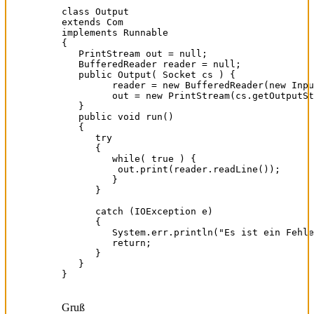
class Output

extends Com

implements Runnable

{

   PrintStream out = null;

   BufferedReader reader = null;

   public Output( Socket cs ) {

         reader = new BufferedReader(new Inpu
         out = new PrintStream(cs.getOutputSt
   }

   public void run()

   {

      try

      {

         while( true ) {

          out.print(reader.readLine());

         }

      }

      catch (IOException e)

      {

         System.err.println("Es ist ein Fehle
         return;

      }

   }

}
Gruß