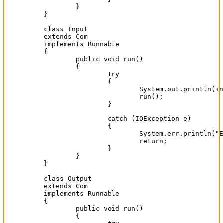
	}

}

class Input

extends Com

implements Runnable

{

	public void run()

	{

		try

		{

			System.out.println(in.readLine());

			run();

		}

		catch (IOException e)

		{

			System.err.println("Es ist ein Fehler aufgetreten. Das Programm wird nun beendet.");

			return;

		}

	}

}

class Output

extends Com

implements Runnable

{

	public void run()

	{
