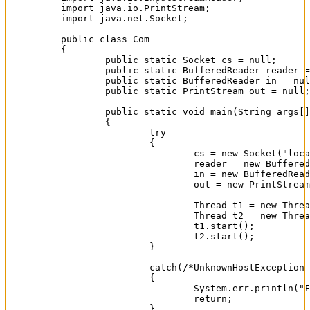
import java.io.PrintStream;

import java.net.Socket;

public class Com

{

	public static Socket cs = null;

	public static BufferedReader reader = null;

	public static BufferedReader in = null;

	public static PrintStream out = null;

	public static void main(String args[])

	{

		try

		{

			cs = new Socket("localhost", 4003);

			reader = new BufferedReader(new InputStreamReader(System.in));

			in = new BufferedReader(new InputStreamReader(cs.getInputStream()));

			out = new PrintStream(cs.getOutputStream());

			Thread t1 = new Thread(new Output());

			Thread t2 = new Thread(new Input());

			t1.start();

			t2.start();

		}

		catch(/*UnknownHostException is a*/ IOException e)

		{

			System.err.println("Es ist ein Fehler aufgetreten. Das Programm wird nun beendet.");

			return;

		}
