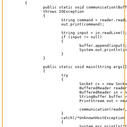
{

	public static void communication(BufferedReader reader, BufferedReader in, StringBuffer buffer, PrintStream out)

	throws IOException

	{

		String command = reader.readLine();

		out.print(command);

		String input = in.readLine();  

		if (input != null)

		{

			buffer.append(input);

			System.out.println(input.toString());

		}

	}

	public static void main(String args[])

	{

		try

		{

			Socket cs = new Socket(args.length == 0 ? "localhost" : args[0], 4003);

			BufferedReader reader = new BufferedReader(new InputStreamReader(System.in));

			BufferedReader in = new BufferedReader(new InputStreamReader(cs.getInputStream()));

			StringBuffer buffer = new StringBuffer();

			PrintStream out = new PrintStream(cs.getOutputStream());

			communication(reader, in, buffer, out);	

		}

		catch(/*UnknownHostException is a*/ IOException e)

		{

			System.err.println("Es ist ein Fehler aufgetreten. Das Programm wird nun beendet.");
