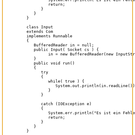
         return;

      }

   }

}

class Input

extends Com

implements Runnable

{

   BufferedReader in = null;

   public Input( Socket cs ) {

         in = new BufferedReader(new InputStr
   }

   public void run()

   {

      try

      {

         while( true ) {

            System.out.println(in.readLine())
         }

      }

      catch (IOException e)

      {

         System.err.println("Es ist ein Fehle
         return;

      }

   }

}
