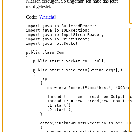
Klassen erzeugen. So ungefähr, ich habe das jetzt
nicht getestet:
Code: [
Ansicht
]
import java.io.BufferedReader;

import java.io.IOException;

import java.io.InputStreamReader;

import java.io.PrintStream;

import java.net.Socket;

public class Com

{

   public static Socket cs = null;

   public static void main(String args[])

   {

      try

      {

         cs = new Socket("localhost", 4003); 

         Thread t1 = new Thread(new Output( c
         Thread t2 = new Thread(new Input( cs
         t1.start();

         t2.start();

      }

      catch(/*UnknownHostException is a*/ IOE
      {

         System.err.println("Es ist ein Fehle