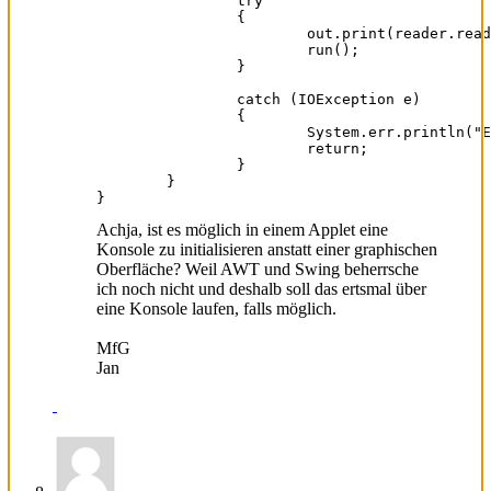
		try

		{

			out.print(reader.readLine());

			run();

		}

		catch (IOException e)

		{

			System.err.println("Es ist ein Fehler aufgetreten. Das Programm wird nun beendet.");

			return;

		}

	}

}
Achja, ist es möglich in einem Applet eine
Konsole zu initialisieren anstatt einer graphischen
Oberfläche? Weil AWT und Swing beherrsche
ich noch nicht und deshalb soll das ertsmal über
eine Konsole laufen, falls möglich.
MfG
Jan