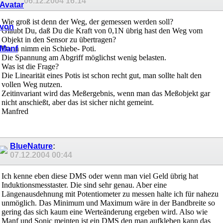
06.12.2004
16:14
Wie groß ist denn der Weg, der gemessen werden soll?
Glaubt Du, daß Du die Kraft von 0,1N übrig hast den Weg vom
Objekt in den Sensor zu übertragen?
Dann nimm ein Schiebe- Poti.
Die Spannung am Abgriff möglichst wenig belasten.
Was ist die Frage?
Die Linearität eines Potis ist schon recht gut, man sollte halt den
vollen Weg nutzen.
Zeitinvariant wird das Meßergebnis, wenn man das Meßobjekt gar
nicht anschießt, aber das ist sicher nicht gemeint.
Manfred
BlueNature
:
07.12.2004
00:44
Ich kenne eben diese DMS oder wenn man viel Geld übrig hat
Induktionsmesstaster. Die sind sehr genau. Aber eine
Längenausdehnung mit Potentiometer zu messen halte ich für nahezu
unmöglich. Das Minimum und Maximum wäre in der Bandbreite so
gering das sich kaum eine Werteänderung ergeben wird. Also wie
Manf und Sonic meinten ist ein DMS den man aufkleben kann das