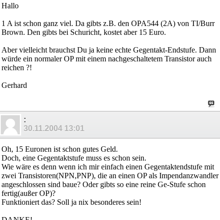
Hallo
1 A ist schon ganz viel. Da gibts z.B. den OPA544 (2A) von TI/Burr
Brown. Den gibts bei Schuricht, kostet aber 15 Euro.
Aber vielleicht brauchst Du ja keine echte Gegentakt-Endstufe. Dann
würde ein normaler OP mit einem nachgeschaltetem Transistor auch
reichen ?!
Gerhard
:
30.11.2004
13:01
Oh, 15 Euronen ist schon gutes Geld.
Doch, eine Gegentaktstufe muss es schon sein.
Wie wäre es denn wenn ich mir einfach einen Gegentaktendstufe mit
zwei Transistoren(NPN,PNP), die an einen OP als Impendanzwandler
angeschlossen sind baue? Oder gibts so eine reine Ge-Stufe schon
fertig(außer OP)?
Funktioniert das? Soll ja nix besonderes sein!
DANKE!