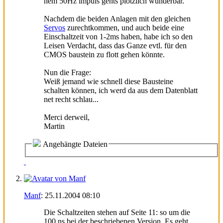
nem 50Hz impuls gehts plötzlich wunderbar.
Nachdem die beiden Anlagen mit den gleichen
Servos
zurechtkommen, und auch beide eine
Einschaltzeit von 1-2ms haben, habe ich so den
Leisen Verdacht, dass das Ganze evtl. für den
CMOS baustein zu flott gehen könnte.
Nun die Frage:
Weiß jemand wie schnell diese Bausteine
schalten können, ich werd da aus dem Datenblatt
net recht schlau...
Merci derweil,
Martin
Angehängte Dateien
Manf
:
25.11.2004
08:10
Die Schaltzeiten stehen auf Seite 11: so um die
100 ns bei der beschriebenen Version. Es geht