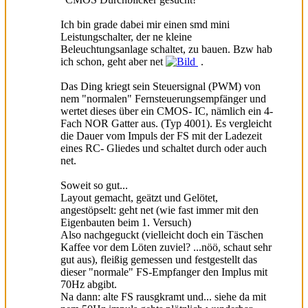
Ich bin grade dabei mir einen smd mini
Leistungschalter, der ne kleine
Beleuchtungsanlage schaltet, zu bauen. Bzw hab
ich schon, geht aber net
.
Das Ding kriegt sein Steuersignal (PWM) von
nem "normalen" Fernsteuerungsempfänger und
wertet dieses über ein CMOS- IC, nämlich ein 4-
Fach NOR Gatter aus. (Typ 4001). Es vergleicht
die Dauer vom Impuls der FS mit der Ladezeit
eines RC- Gliedes und schaltet durch oder auch
net.
Soweit so gut...
Layout gemacht, geätzt und Gelötet,
angestöpselt: geht net (wie fast immer mit den
Eigenbauten beim 1. Versuch)
Also nachgeguckt (vielleicht doch ein Täschen
Kaffee vor dem Löten zuviel? ...nöö, schaut sehr
gut aus), fleißig gemessen und festgestellt das
dieser "normale" FS-Empfanger den Implus mit
70Hz abgibt.
Na dann: alte FS rausgkramt und... siehe da mit