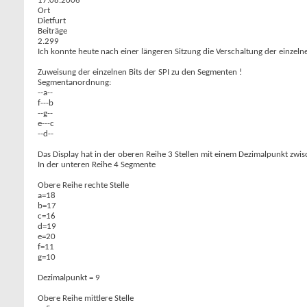
17.08.2006
Ort
Dietfurt
Beiträge
2.299
Ich konnte heute nach einer längeren Sitzung die Verschaltung der einzeln
Zuweisung der einzelnen Bits der SPI zu den Segmenten !
Segmentanordnung:
--a--
f---b
--g--
e---c
--d--
Das Display hat in der oberen Reihe 3 Stellen mit einem Dezimalpunkt zwis
In der unteren Reihe 4 Segmente
Obere Reihe rechte Stelle
a=18
b=17
c=16
d=19
e=20
f=11
g=10
Dezimalpunkt = 9
Obere Reihe mittlere Stelle