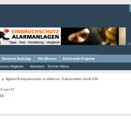
W
Neueste Beiträge
RN-Wissen
Elektronik-Projekte
emium Mitglieder
Aktivitäten
Technik Videos
#gelöst!# Impulsmuster zu elektron. Traktormeter Fendt GTA
 10 von 47
TA