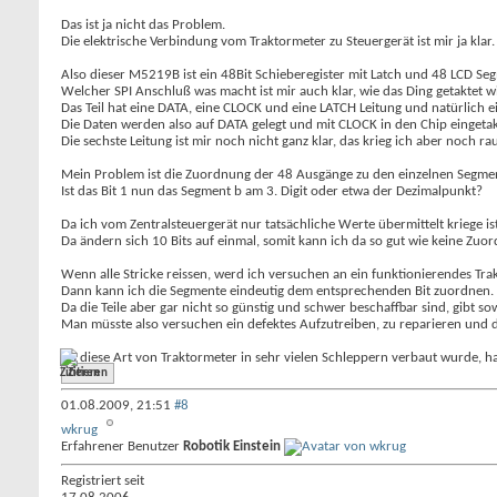
Das ist ja nicht das Problem.
Die elektrische Verbindung vom Traktormeter zu Steuergerät ist mir ja klar.
Also dieser M5219B ist ein 48Bit Schieberegister mit Latch und 48 LCD Se
Welcher SPI Anschluß was macht ist mir auch klar, wie das Ding getaktet wi
Das Teil hat eine DATA, eine CLOCK und eine LATCH Leitung und natürlich
Die Daten werden also auf DATA gelegt und mit CLOCK in den Chip eingetakt
Die sechste Leitung ist mir noch nicht ganz klar, das krieg ich aber noch rau
Mein Problem ist die Zuordnung der 48 Ausgänge zu den einzelnen Segme
Ist das Bit 1 nun das Segment b am 3. Digit oder etwa der Dezimalpunkt?
Da ich vom Zentralsteuergerät nur tatsächliche Werte übermittelt kriege 
Da ändern sich 10 Bits auf einmal, somit kann ich da so gut wie keine Zuor
Wenn alle Stricke reissen, werd ich versuchen an ein funktionierendes T
Dann kann ich die Segmente eindeutig dem entsprechenden Bit zuordnen.
Da die Teile aber gar nicht so günstig und schwer beschaffbar sind, gibt so
Man müsste also versuchen ein defektes Aufzutreiben, zu reparieren und
Da diese Art von Traktormeter in sehr vielen Schleppern verbaut wurde, h
Zitieren
01.08.2009,
21:51
#8
wkrug
Erfahrener Benutzer
Robotik Einstein
Registriert seit