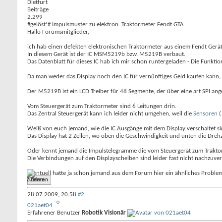
Dietfurt
Beiträge
2.299
#gelöst!# Impulsmuster zu elektron. Traktormeter Fendt GTA
Hallo Forumsmitglieder,
ich hab einen defekten elektronischen Traktormeter aus einem Fendt Gerät
In diesem Gerät ist der IC MSM5219b bzw. M5219B verbaut.
Das Datenblatt für dieses IC hab ich mir schon runtergeladen - Die Funktion 
Da man weder das Display noch den IC für vernünftiges Geld kaufen kann
Der M5219B ist ein LCD Treiber für 48 Segmente, der über eine art SPI ang
Vom Steuergerät zum Traktormeter sind 6 Leitungen drin.
Das Zentral Steuergerät kann ich leider nicht umgehen, weil die
Sensoren
(
Weiß von euch jemand, wie die IC Ausgänge mit dem Display verschaltet sind 
Das Display hat 2 Zeilen, wo oben die Geschwindigkeit und unten die Drehz
Oder kennt jemand die Impulstelegramme die vom Steuergerät zum Trakto
Die Verbindungen auf den Displayscheiben sind leider fast nicht nachzuverf
Eventuell hatte ja schon jemand aus dem Forum hier ein ähnliches Problem 
Zitieren
28.07.2009,
20:58
#2
021aet04
Erfahrener Benutzer
Robotik Visionär