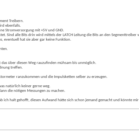
gment Treibern.
rd ebenfalls.
 eine Stromversorgung mit +5V und GND.
et. Sind alle Bits drin wird mittels der LATCH Leitung die Bits an den Segmenttreiber
s, eventuell hat sie aber gar keine Funktion.
nten.
ist das über diesen Weg rauzufinden mühsam bis unmöglich.
dnung treffen.
raktormeter ranzukommen und die Impulsketten selber zu erzeugen.
was natürlich keiner gerne weg.
 dann die nötigen Messungen zu machen.
ab ich halt gehofft, diesen Aufwand hätte sich schon jemand gemacht und könnte mir 