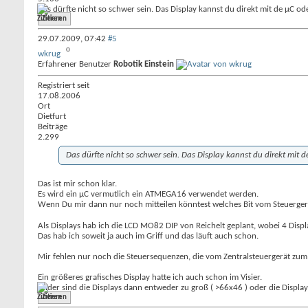
Das dürfte nicht so schwer sein. Das Display kannst du direkt mit de µC od
Zitieren
29.07.2009,
07:42
#5
wkrug
Erfahrener Benutzer
Robotik Einstein
Registriert seit
17.08.2006
Ort
Dietfurt
Beiträge
2.299
Das dürfte nicht so schwer sein. Das Display kannst du direkt mit 
Das ist mir schon klar.
Es wird ein µC vermutlich ein ATMEGA16 verwendet werden.
Wenn Du mir dann nur noch mitteilen könntest welches Bit vom Steuergerät
Als Displays hab ich die LCD MO82 DIP von Reichelt geplant, wobei 4 Disp
Das hab ich soweit ja auch im Griff und das läuft auch schon.
Mir fehlen nur noch die Steuersequenzen, die vom Zentralsteuergerät zu
Ein größeres grafisches Display hatte ich auch schon im Visier.
Leider sind die Displays dann entweder zu groß ( >66x46 ) oder die Displayfl
Zitieren