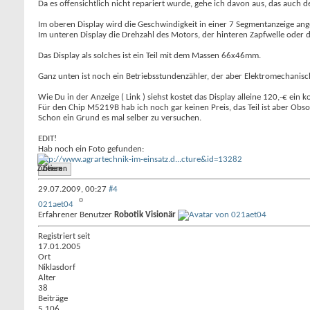
Da es offensichtlich nicht repariert wurde, gehe ich davon aus, das auch de
Im oberen Display wird die Geschwindigkeit in einer 7 Segmentanzeige ange
Im unteren Display die Drehzahl des Motors, der hinteren Zapfwelle oder 
Das Display als solches ist ein Teil mit dem Massen 66x46mm.
Ganz unten ist noch ein Betriebsstundenzähler, der aber Elektromechanisc
Wie Du in der Anzeige ( Link ) siehst kostet das Display alleine 120,-€ ein 
Für den Chip M5219B hab ich noch gar keinen Preis, das Teil ist aber Obso
Schon ein Grund es mal selber zu versuchen.
EDIT!
Hab noch ein Foto gefunden:
http://www.agrartechnik-im-einsatz.d...cture&id=13282
Zitieren
29.07.2009,
00:27
#4
021aet04
Erfahrener Benutzer
Robotik Visionär
Registriert seit
17.01.2005
Ort
Niklasdorf
Alter
38
Beiträge
5.106