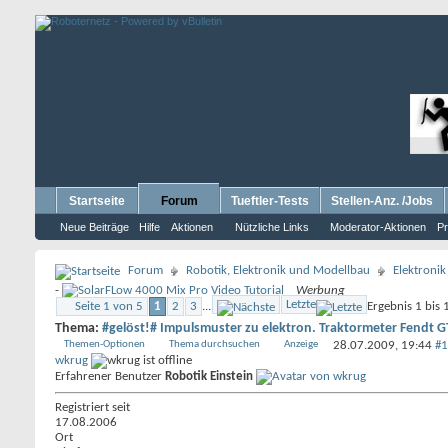
Startseite
Forum
Tueftler-Tests
Stellen-Anz. /Jobs
Neue Beiträge
Hilfe
Aktionen
Nützliche Links
Moderator-Aktionen
Pr
Forum
Robotik, Elektronik und Modellbau
Elektronik
-
Werbung
Letzte
Seite 1 von 5
1
2
3
...
Ergebnis 1 bis
Thema:
#gelöst!# Impulsmuster zu elektron. Traktormeter Fendt G
Themen-Optionen
Thema durchsuchen
Anzeige
28.07.2009,
19:44
#1
wkrug
Erfahrener Benutzer
Robotik Einstein
Registriert seit
17.08.2006
Ort