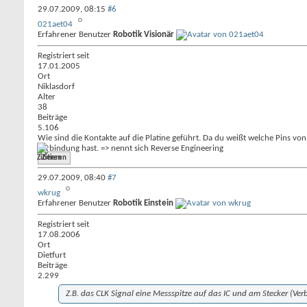
29.07.2009,
08:15
#6
021aet04
Erfahrener Benutzer
Robotik Visionär
Registriert seit
17.01.2005
Ort
Niklasdorf
Alter
38
Beiträge
5.106
Wie sind die Kontakte auf die Platine geführt. Da du weißt welche Pins vo
Verbindung hast. => nennt sich Reverse Engineering
Zitieren
29.07.2009,
08:40
#7
wkrug
Erfahrener Benutzer
Robotik Einstein
Registriert seit
17.08.2006
Ort
Dietfurt
Beiträge
2.299
Z.B. das CLK Signal eine Messspitze auf das IC und am Stecker (Ve