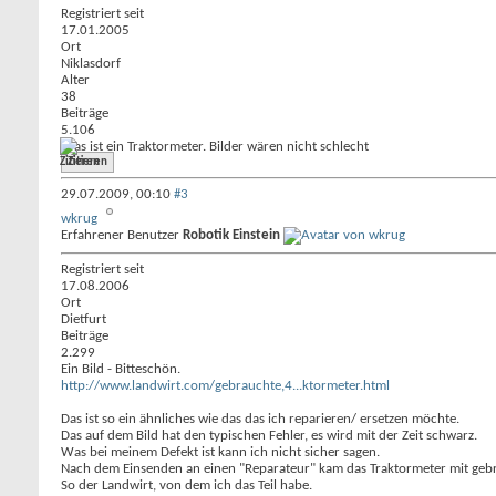
Registriert seit
17.01.2005
Ort
Niklasdorf
Alter
38
Beiträge
5.106
Was ist ein Traktormeter. Bilder wären nicht schlecht
Zitieren
29.07.2009,
00:10
#3
wkrug
Erfahrener Benutzer
Robotik Einstein
Registriert seit
17.08.2006
Ort
Dietfurt
Beiträge
2.299
Ein Bild - Bitteschön.
http://www.landwirt.com/gebrauchte,4...ktormeter.html
Das ist so ein ähnliches wie das das ich reparieren/ ersetzen möchte.
Das auf dem Bild hat den typischen Fehler, es wird mit der Zeit schwarz.
Was bei meinem Defekt ist kann ich nicht sicher sagen.
Nach dem Einsenden an einen "Reparateur" kam das Traktormeter mit geb
So der Landwirt, von dem ich das Teil habe.