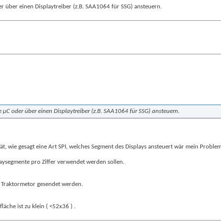
er über einen Displaytreiber (z.B. SAA1064 für SSG) ansteuern.
de µC oder über einen Displaytreiber (z.B. SAA1064 für SSG) ansteuern.
, wie gesagt eine Art SPI, welches Segment des Displays ansteuert wär mein Problem 
laysegmente pro Ziffer verwendet werden sollen.
m Traktormetor gesendet werden.
äche ist zu klein ( <52x36 ) .