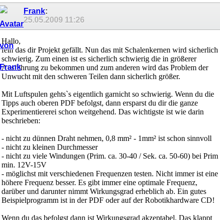
Frank
:
25.05.2009
11:26
Hallo,
fein das dir Projekt gefällt. Nun das mit Schalenkernen wird sicherlich
schwierig. Zum einen ist es sicherlich schwierig die in größerer
Ausführung zu bekommen und zum anderen wird das Problem der
Unwucht mit den schweren Teilen dann sicherlich größer.
Mit Luftspulen gehts`s eigentlich garnicht so schwierig. Wenn du die
Tipps auch oberen PDF befolgst, dann ersparst du dir die ganze
Experimentiererei schon weitgehend. Das wichtigste ist wie darin
beschrieben:
- nicht zu dünnen Draht nehmen, 0,8 mm² - 1mm² ist schon sinnvoll
- nicht zu kleinen Durchmesser
- nicht zu viele Windungen (Prim. ca. 30-40 / Sek. ca. 50-60) bei Prim
min. 12V-15V
- möglichst mit verschiedenen Frequenzen testen. Nicht immer ist eine
höhere Frequenz besser. Es gibt immer eine optimale Frequenz,
darüber und darunter nimmt Wirkungsgrad erheblich ab. Ein gutes
Beispielprogramm ist in der PDF oder auf der Robotikhardware CD!
Wenn du das befolgst dann ist Wirkungsgrad akzeptabel. Das klappt