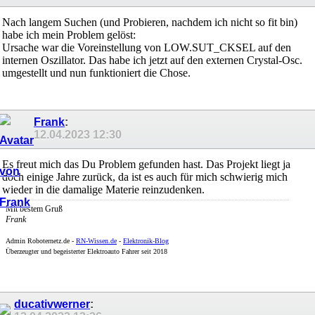
Nach langem Suchen (und Probieren, nachdem ich nicht so fit bin)
habe ich mein Problem gelöst:
Ursache war die Voreinstellung von LOW.SUT_CKSEL auf den
internen Oszillator. Das habe ich jetzt auf den externen Crystal-Osc.
umgestellt und nun funktioniert die Chose.
Frank
:
12.04.2023
12:30
Es freut mich das Du Problem gefunden hast. Das Projekt liegt ja
doch einige Jahre zurück, da ist es auch für mich schwierig mich
wieder in die damalige Materie reinzudenken.
Mit bestem Gruß
Frank
Admin
Roboternetz.de -
RN-Wissen.de
-
Elektronik-Blog
Überzeugter und begeisterter Elektroauto Fahrer seit 2018
ducativwerner
: