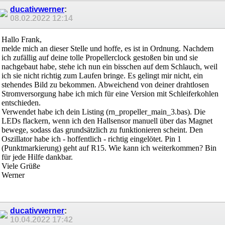
ducativwerner
:
08.02.2022
12:14
Hallo Frank,
melde mich an dieser Stelle und hoffe, es ist in Ordnung. Nachdem
ich zufällig auf deine tolle Propellerclock gestoßen bin und sie
nachgebaut habe, stehe ich nun ein bisschen auf dem Schlauch, weil
ich sie nicht richtig zum Laufen bringe. Es gelingt mir nicht, ein
stehendes Bild zu bekommen. Abweichend von deiner drahtlosen
Stromversorgung habe ich mich für eine Version mit Schleiferkohlen
entschieden.
Verwendet habe ich dein Listing (rn_propeller_main_3.bas). Die
LEDs flackern, wenn ich den Hallsensor manuell über das Magnet
bewege, sodass das grundsätzlich zu funktionieren scheint. Den
Oszillator habe ich - hoffentlich - richtig eingelötet. Pin 1
(Punktmarkierung) geht auf R15. Wie kann ich weiterkommen? Bin
für jede Hilfe dankbar.
Viele Grüße
Werner
ducativwerner
:
10.04.2022
17:42