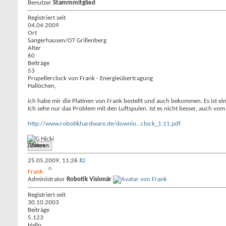
Benutzer
Stammmitglied
Registriert seit
04.04.2009
Ort
Sangerhausen/OT Grillenberg
Alter
60
Beiträge
53
Propellerclock von Frank - Energieübertragung
Hallöchen,
ich habe mir die Platinen von Frank bestellt und auch bekommen. Es ist ei
Ich sehe nur das Problem mit den Luftspulen. Ist es nicht besser, auch 
http://www.robotikhardware.de/downlo...clock_1.11.pdf
MfG Hicki
Zitieren
25.05.2009,
11:26
#2
Frank
Administrator
Robotik Visionär
Registriert seit
30.10.2003
Beiträge
5.123
Hallo,