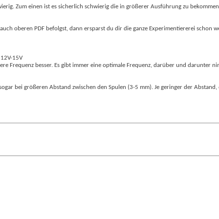
schwierig. Zum einen ist es sicherlich schwierig die in größerer Ausführung zu bek
s auch oberen PDF befolgst, dann ersparst du dir die ganze Experimentiererei schon we
. 12V-15V
here Frequenz besser. Es gibt immer eine optimale Frequenz, darüber und darunter n
sogar bei größeren Abstand zwischen den Spulen (3-5 mm). Je geringer der Abstand,