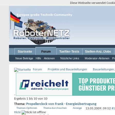
Diese Webseite verwendet Cookie
Startseite
Forum
Tueftler-Tests
Stellen-Anz. /Jobs
Neue Beiträge
Hilfe
Aktionen
Nützliche Links
Moderator-Aktionen
Pr
Forum
Projekte und Bauanleitungen
Bauanleitungen,
-
Ergebnis 1 bis 10 von 10
Thema:
Propellerclock von Frank - Energieübertragung
Themen-Optionen
Thema durchsuchen
Anzeige
13.05.2009,
09:52
#1
Hicki