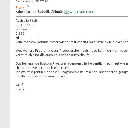
14.07.2009,
10:29
#6
Frank
Administrator
Robotik Visionär
Registriert seit
30.10.2003
Beiträge
5.123
Hi
kein Problem, kommt immer wieder mal vor das man rätselt wie die Ansicht
Was weitere Programme zur Propellerclock betrifft so kann ich nicht sage
vermutlich sind die auch bald schon ausverkauft.
Das beiliegende
Bascom
Programm demonstriert eigentlich recht gut wie man
sicher den Bastlern noch einiges ein.
Ich wollte eigentlich noch ein Programm dazu machen, aber ehrlich gesagt 
Bastler auch was in diesen Thread.
Gruß
Frank