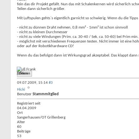
fein das dir Projekt gefällt. Nun das mit Schalenkernen wird sicherlich 
Teilen dann sicherlich größer.
Mit Luftspulen gehts`s eigentlich garnicht so schwierig. Wenn du die Tipp
- nicht zu dünnen Draht nehmen, 0,8 mm² - 1mm² ist schon sinnvoll
- nicht zu kleinen Durchmesser
- nicht zu viele Windungen (Prim. ca. 30-40 / Sek. ca. 50-60) bei Prim min
- möglichst mit verschiedenen Frequenzen testen. Nicht immer ist eine hö
oder auf der Robotikhardware CD!
Wenn du das befolgst dann ist Wirkungsgrad akzeptabel. Das klappt dann 
Gruß Frank
Zitieren
09.07.2009,
15:14
#3
Hicki
Benutzer
Stammmitglied
Registriert seit
04.04.2009
Ort
Sangerhausen/OT Grillenberg
Alter
60
Beiträge
53