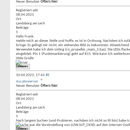
Neuer Benutzer
Öfters hier
Registriert seit
08.04.2021
Ort
Landsberg am Lech
Beiträge
5
Hallo Frank,
melde mich an dieser Stelle und hoffe, es ist in Ordnung. Nachdem ich zufä
bringe. Es gelingt mir nicht, ein stehendes Bild zu bekommen. Abweichend
Verwendet habe ich dein Listing (rn_propeller_main_3.bas). Die LEDs flacke
eingelötet. Pin 1 (Punktmarkierung) geht auf R15. Wie kann ich weiterkom
Viele Grüße
Werner
Zitieren
10.04.2022,
17:42
#8
ducativwerner
Neuer Benutzer
Öfters hier
Registriert seit
08.04.2021
Ort
Landsberg am Lech
Beiträge
5
Nach langem Suchen (und Probieren, nachdem ich nicht so fit bin) habe ic
Ursache war die Voreinstellung von LOW.SUT_CKSEL auf den internen Oszilla
Zitieren