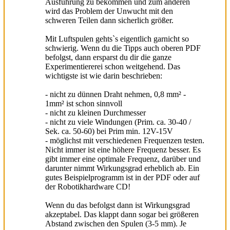
Ausführung zu bekommen und zum anderen
wird das Problem der Unwucht mit den
schweren Teilen dann sicherlich größer.
Mit Luftspulen gehts`s eigentlich garnicht so
schwierig. Wenn du die Tipps auch oberen PDF
befolgst, dann ersparst du dir die ganze
Experimentiererei schon weitgehend. Das
wichtigste ist wie darin beschrieben:
- nicht zu dünnen Draht nehmen, 0,8 mm² -
1mm² ist schon sinnvoll
- nicht zu kleinen Durchmesser
- nicht zu viele Windungen (Prim. ca. 30-40 /
Sek. ca. 50-60) bei Prim min. 12V-15V
- möglichst mit verschiedenen Frequenzen testen.
Nicht immer ist eine höhere Frequenz besser. Es
gibt immer eine optimale Frequenz, darüber und
darunter nimmt Wirkungsgrad erheblich ab. Ein
gutes Beispielprogramm ist in der PDF oder auf
der Robotikhardware CD!
Wenn du das befolgst dann ist Wirkungsgrad
akzeptabel. Das klappt dann sogar bei größeren
Abstand zwischen den Spulen (3-5 mm). Je