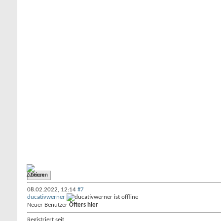
Zitieren
08.02.2022,
12:14
#7
ducativwerner
Neuer Benutzer
Öfters hier
Registriert seit