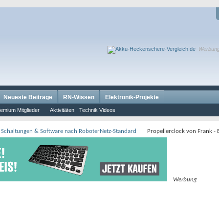
Werbun
Neueste Beiträge
RN-Wissen
Elektronik-Projekte
emium Mitglieder
Aktivitäten
Technik Videos
 Schaltungen & Software nach RoboterNetz-Standard
Propellerclock von Frank -
Werbung