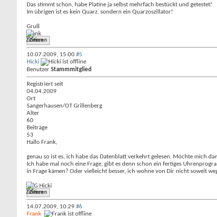
Das stimmt schon, habe Platine ja selbst mehrfach bestückt und getestet!
Im übrigen ist es kein Quarz. sondern ein Quarzoszillator!
Gruß
Frank
Zitieren
10.07.2009,
15:00
#5
Hicki
Benutzer
Stammmitglied
Registriert seit
04.04.2009
Ort
Sangerhausen/OT Grillenberg
Alter
60
Beiträge
53
Hallo Frank,
genau so ist es, ich habe das Datenblatt verkehrt gelesen. Möchte mich da
Ich habe mal noch eine Frage, gibt es denn schon ein fertiges Uhrenprogr
in Frage kämen? Oder vielleicht besser, ich wohne von Dir nicht soweit we
MfG Hicki
Zitieren
14.07.2009,
10:29
#6
Frank