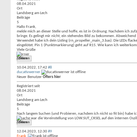
08.04.2021
Ort
Landsberg am Lech
Beiträge
5
Hallo Frank,
melde mich an dieser Stelle und hoffe, es ist in Ordnung. Nachdem ich zufä
bringe. Es gelingt mir nicht, ein stehendes Bild zu bekommen. Abweichend
Verwendet habe ich dein Listing (rn_propeller_main_3.bas). Die LEDs flacke
eingelötet. Pin 1 (Punktmarkierung) geht auf R15. Wie kann ich weiterkom
Viele Grüße
Werner
Zitieren
10.04.2022,
17:42
#8
ducativwerner
Neuer Benutzer
Öfters hier
Registriert seit
08.04.2021
Ort
Landsberg am Lech
Beiträge
5
Nach langem Suchen (und Probieren, nachdem ich nicht so fit bin) habe ic
Ursache war die Voreinstellung von LOW.SUT_CKSEL auf den internen Oszilla
Zitieren
12.04.2023,
12:30
#9
Frank