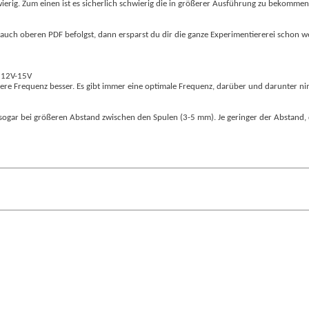
schwierig. Zum einen ist es sicherlich schwierig die in größerer Ausführung zu bek
s auch oberen PDF befolgst, dann ersparst du dir die ganze Experimentiererei schon we
. 12V-15V
here Frequenz besser. Es gibt immer eine optimale Frequenz, darüber und darunter n
sogar bei größeren Abstand zwischen den Spulen (3-5 mm). Je geringer der Abstand,