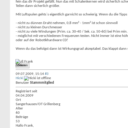
fein das dir Projekt gefällt. Nun das mit Schalenkernen wird sicherlich 
Teilen dann sicherlich größer.
Mit Luftspulen gehts`s eigentlich garnicht so schwierig. Wenn du die Tipp
- nicht zu dünnen Draht nehmen, 0,8 mm² - 1mm² ist schon sinnvoll
- nicht zu kleinen Durchmesser
- nicht zu viele Windungen (Prim. ca. 30-40 / Sek. ca. 50-60) bei Prim min
- möglichst mit verschiedenen Frequenzen testen. Nicht immer ist eine hö
oder auf der Robotikhardware CD!
Wenn du das befolgst dann ist Wirkungsgrad akzeptabel. Das klappt dann 
Gruß Frank
Zitieren
09.07.2009,
15:14
#3
Hicki
Benutzer
Stammmitglied
Registriert seit
04.04.2009
Ort
Sangerhausen/OT Grillenberg
Alter
60
Beiträge
53
Hallo Frank,