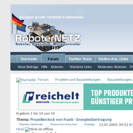
Startseite
Forum
Tueftler-Tests
Stellen-Anz. /Jobs
Neue Beiträge
Hilfe
Aktionen
Nützliche Links
Moderator-Aktionen
Pr
Forum
Projekte und Bauanleitungen
Bauanleitungen,
-
Ergebnis 1 bis 10 von 10
Thema:
Propellerclock von Frank - Energieübertragung
Themen-Optionen
Thema durchsuchen
Anzeige
13.05.2009,
09:52
#1
Hicki