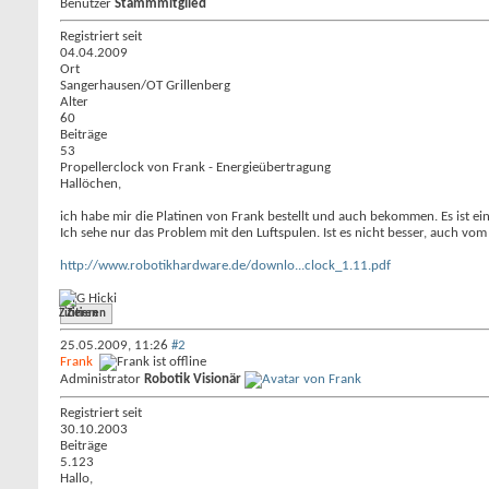
Benutzer
Stammmitglied
Registriert seit
04.04.2009
Ort
Sangerhausen/OT Grillenberg
Alter
60
Beiträge
53
Propellerclock von Frank - Energieübertragung
Hallöchen,
ich habe mir die Platinen von Frank bestellt und auch bekommen. Es ist ei
Ich sehe nur das Problem mit den Luftspulen. Ist es nicht besser, auch 
http://www.robotikhardware.de/downlo...clock_1.11.pdf
MfG Hicki
Zitieren
25.05.2009,
11:26
#2
Frank
Administrator
Robotik Visionär
Registriert seit
30.10.2003
Beiträge
5.123
Hallo,