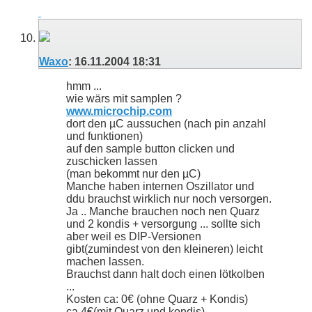
Waxo
:
16.11.2004
18:31
hmm ...
wie wärs mit samplen ?
www.microchip.com
dort den µC aussuchen (nach pin anzahl
und funktionen)
auf den sample button clicken und
zuschicken lassen
(man bekommt nur den µC)
Manche haben internen Oszillator und
ddu brauchst wirklich nur noch versorgen.
Ja .. Manche brauchen noch nen Quarz
und 2 kondis + versorgung ... sollte sich
aber weil es DIP-Versionen
gibt(zumindest von den kleineren) leicht
machen lassen.
Brauchst dann halt doch einen lötkolben
...
Kosten ca: 0€ (ohne Quarz + Kondis)
ca 4€(mit Quarz und kondis)