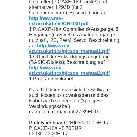
Controller (PICAXE-18 Familie) und
alternativen L293D (für 2
Getriebemotoren); Beschreibung auf
http://www.rev-
ed.co.uk/docs/CHI030.pdf
1 PICAXE-18X Controller (9 Ausgänge, 5
Eingänge (davon 3 als Analogeingänge
nutzbar), I2C, PWM, Servo; Beschreibung
auf
http://www.rev-
ed.co.uk/docs/picaxe_manual1.pdf
1 CD mit der Entwicklungsumgebung
(BASIC-Dialekt); Beschreibung auf
http://www.rev-
ed.co.uk/docs/picaxe_manual2.pdf
1 Programmierkabel
Natürlich kann man sich die Software
auch kostenlos downloaden und das
Kabel auch selberlöten (3poliges
Verbindungskabel)
dann kommt man auf 27,39EUR :
Prototypenboard CHI030- 10,15EUR
PICAXE-18X - 8,70EUR
L293D - 2,20EUR