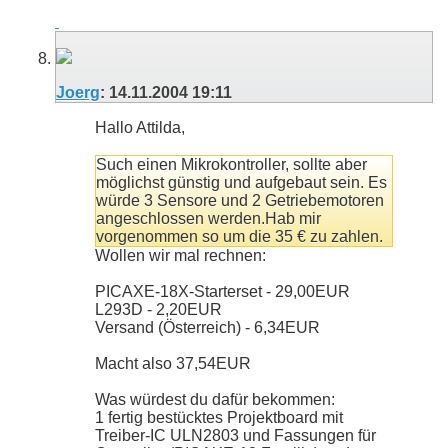
Joerg
:
14.11.2004
19:11
Hallo Attilda,
Such einen Mikrokontroller, sollte aber
möglichst günstig und aufgebaut sein. Es
würde 3 Sensore und 2 Getriebemotoren
angeschlossen werden.Hab mir
vorgenommen so um die 35 € zu zahlen.
Wollen wir mal rechnen:
PICAXE-18X-Starterset - 29,00EUR
L293D - 2,20EUR
Versand (Österreich) - 6,34EUR
Macht also 37,54EUR
Was würdest du dafür bekommen:
1 fertig bestücktes Projektboard mit
Treiber-IC ULN2803 und Fassungen für