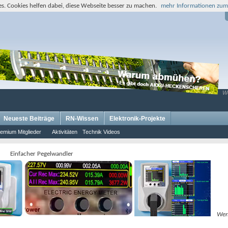
s. Cookies helfen dabei, diese Webseite besser zu machen.
mehr Informationen zum
W
Neueste Beiträge
RN-Wissen
Elektronik-Projekte
emium Mitglieder
Aktivitäten
Technik Videos
Einfacher Pegelwandler
Wer