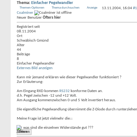
Thema:
Einfacher Pegelwandler
Themen-Optionen
Thema durchsuchen
Anzeige
13.11.2004,
16:04
#1
Coalminer
Neuer Benutzer
Öfters hier
Registriert seit
08.11.2004
Ort
Schwäbisch Gmünd
Alter
44
Beiträge
8
Einfacher Pegelwandler
Externes Bild anzeigen
Kann mir jemand erklären wie dieser Pegelwandler funktioniert ?
Zur Erläuterung:
Am Eingang RXD kommen
RS232
konforme Daten an.
d.h. Pegel zwischen -12 und +12 Volt.
Am Ausgang kommenzwischen 0 und 5 Volt invertiert heraus.
Die eigendliche Pegelwandlung übernimmt die Z-Diode durch runterziehen
Meine Frage ist jetzt vielmehr die:::
Für was sind die einzelnen Widerstände gut ???
Zitieren