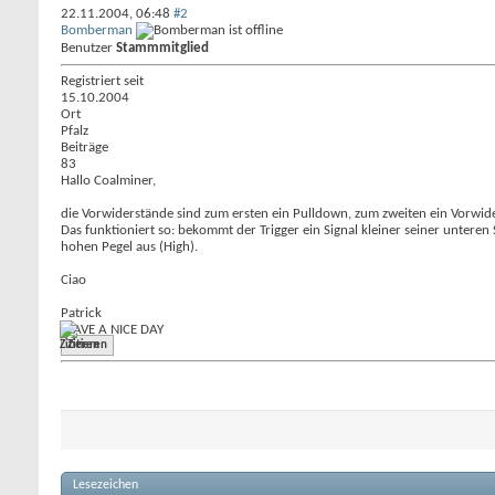
22.11.2004,
06:48
#2
Bomberman
Benutzer
Stammmitglied
Registriert seit
15.10.2004
Ort
Pfalz
Beiträge
83
Hallo Coalminer,
die Vorwiderstände sind zum ersten ein Pulldown, zum zweiten ein Vorwide
Das funktioniert so: bekommt der Trigger ein Signal kleiner seiner unteren 
hohen Pegel aus (High).
Ciao
Patrick
HAVE A NICE DAY
Zitieren
Lesezeichen