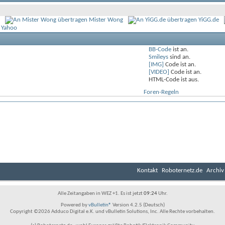
Mister Wong
YiGG.de
 Yahoo
BB-Code
ist
an
.
Smileys
sind
an
.
[IMG]
Code ist
an
.
[VIDEO]
Code ist
an
.
HTML-Code ist
aus
.
Foren-Regeln
Kontakt
Roboternetz.de
Archiv
Alle Zeitangaben in WEZ +1. Es ist jetzt
09:24
Uhr.
Powered by
vBulletin®
Version 4.2.5 (Deutsch)
Copyright ©2026 Adduco Digital e.K. und vBulletin Solutions, Inc. Alle Rechte vorbehalten.