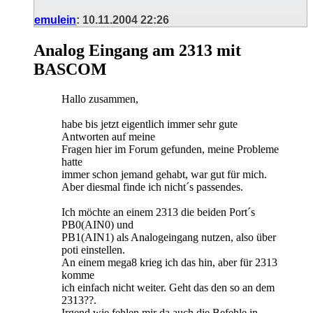
emulein
:
10.11.2004
22:26
Analog Eingang am 2313 mit
BASCOM
Hallo zusammen,
habe bis jetzt eigentlich immer sehr gute
Antworten auf meine
Fragen hier im Forum gefunden, meine Probleme
hatte
immer schon jemand gehabt, war gut für mich.
Aber diesmal finde ich nicht´s passendes.
Ich möchte an einem 2313 die beiden Port´s
PB0(AIN0) und
PB1(AIN1) als Analogeingang nutzen, also über
poti einstellen.
An einem mega8 krieg ich das hin, aber für 2313
komme
ich einfach nicht weiter. Geht das den so an dem
2313??.
Irgend wie fehlen mir da auch die Befehle in