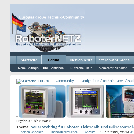
Startseite
Forum
Tueftler-Tests
Stellen-Anz. /Jobs
Neue Beiträge
Hilfe
Aktionen
Nützliche Links
Moderator-Aktionen
Pr
Forum
Community
Neuigkeiten / Technik-News / Nach
-
Ergebnis 1 bis 2 von 2
Thema:
Neuer Webring für Roboter- Elektronik- und Mikrocontroll
Themen-Optionen
Thema durchsuchen
Anzeige
27.12.2003,
20:14
#1