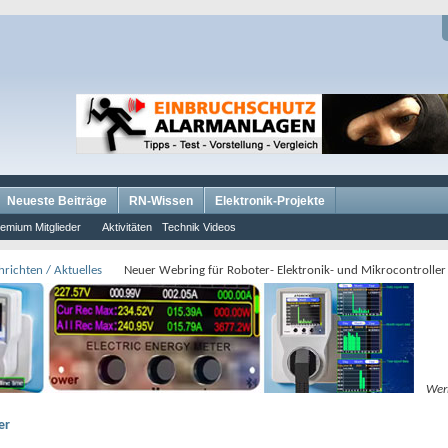
Neueste Beiträge
RN-Wissen
Elektronik-Projekte
emium Mitglieder
Aktivitäten
Technik Videos
richten / Aktuelles
Neuer Webring für Roboter- Elektronik- und Mikrocontroller
Wer
er