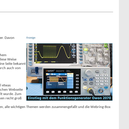
ler. Davon
Anzeige
chem
diese Weise
ine Seite bekannt
durch auch von
l etwas
tschen Webseite
ilt wurde. Zum
xen recht groß
unden, alle wichtigen Themen werden zusammengefaßt und die Webring-Box