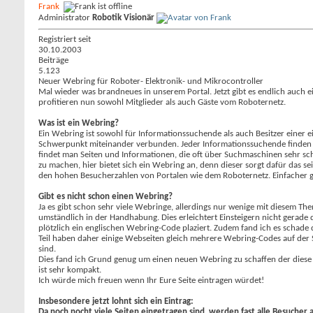
Frank
Administrator
Robotik Visionär
Registriert seit
30.10.2003
Beiträge
5.123
Neuer Webring für Roboter- Elektronik- und Mikrocontroller
Mal wieder was brandneues in unserem Portal. Jetzt gibt es endlich auch 
profitieren nun sowohl Mitglieder als auch Gäste vom Roboternetz.
Was ist ein Webring?
Ein Webring ist sowohl für Informationssuchende als auch Besitzer einer
Schwerpunkt miteinander verbunden. Jeder Informationssuchende finden d
findet man Seiten und Informationen, die oft über Suchmaschinen sehr sch
zu machen, hier bietet sich ein Webring an, denn dieser sorgt dafür das se
den hohen Besucherzahlen von Portalen wie dem Roboternetz. Einfacher ge
Gibt es nicht schon einen Webring?
Ja es gibt schon sehr viele Webringe, allerdings nur wenige mit diesem Th
umständlich in der Handhabung. Dies erleichtert Einsteigern nicht gerade
plötzlich ein englischen Webring-Code plaziert. Zudem fand ich es schade 
Teil haben daher einige Webseiten gleich mehrere Webring-Codes auf der 
sind.
Dies fand ich Grund genug um einen neuen Webring zu schaffen der diese 
ist sehr kompakt.
Ich würde mich freuen wenn Ihr Eure Seite eintragen würdet!
Insbesondere jetzt lohnt sich ein Eintrag:
Da noch nocht viele Seiten eingetragen sind, werden fast alle Besucher 