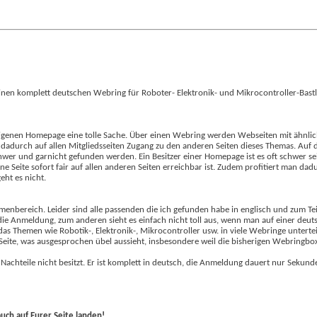
einen komplett deutschen Webring für Roboter- Elektronik- und Mikrocontroller-Bast
 eigenen Homepage eine tolle Sache. Über einen Webring werden Webseiten mit ähnli
adurch auf allen Mitgliedsseiten Zugang zu den anderen Seiten dieses Themas. Auf 
wer und garnicht gefunden werden. Ein Besitzer einer Homepage ist es oft schwer se
ine Seite sofort fair auf allen anderen Seiten erreichbar ist. Zudem profitiert man da
ht es nicht.
emenbereich. Leider sind alle passenden die ich gefunden habe in englisch und zum Tei
 die Anmeldung, zum anderen sieht es einfach nicht toll aus, wenn man auf einer deu
das Themen wie Robotik-, Elektronik-, Mikrocontroller usw. in viele Webringe unterte
Seite, was ausgesprochen übel aussieht, insbesondere weil die bisherigen Webringbo
Nachteile nicht besitzt. Er ist komplett in deutsch, die Anmeldung dauert nur Sek
auch auf Eurer Seite landen!