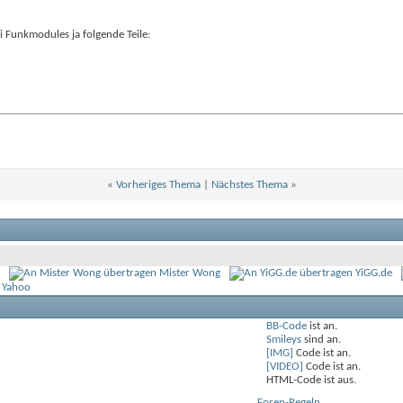
 Funkmodules ja folgende Teile:
«
Vorheriges Thema
|
Nächstes Thema
»
Mister Wong
YiGG.de
 Yahoo
BB-Code
ist
an
.
Smileys
sind
an
.
[IMG]
Code ist
an
.
[VIDEO]
Code ist
an
.
HTML-Code ist
aus
.
Foren-Regeln