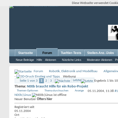
Diese Webseite verwendet Cookie
Startseite
Forum
Tueftler-Tests
Stellen-Anz. /Jobs
Neue Beiträge
Hilfe
Aktionen
Nützliche Links
Moderator-Aktionen
Pr
Forum
Robotik, Elektronik und Modellbau
Allgemein
-
Werbung
Letzte
Seite 1 von 3
1
2
3
Ergebnis 1 bis 1
Thema:
N00b braucht Hilfe für ein Robo-Projekt
Themen-Optionen
Thema durchsuchen
Anzeige
05.11.2004,
11:38
#1
N00b|Linux
Neuer Benutzer
Öfters hier
Registriert seit
05.11.2004
Ort