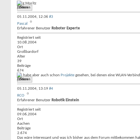
MFg Moritz
Zitieren
05.11.2004,
12:36
#3
Pascal
Erfahrener Benutzer
Roboter Experte
Registriert seit
10.08.2004
Ort
Großbardorf
Alter
39
Beiträge
674
ich habe aber auch schon
Projekte
gesehen, bei denen eine WLAN-Verbindu
Zitieren
05.11.2004,
13:19
#4
RCO
Erfahrener Benutzer
Robotik Einstein
Registriert seit
09.06.2004
Ort
Aachen
Beiträge
2.674
Das wäre interessant und was ich bisher aus dem Forum mitbekommen habe, 