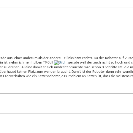
erade aus, einer anderum als der andere --> links bzw. rechts. Da der Roboter auf 2 
in ist, nehm ich nen halben TT-Ball
, gerade weil der auch nciht so hoch und sp
r zu drehen. Alleine damit er sich umdreht bräuchte man schon 3 Schritte etc. die m
überhaupt keinen Platz zum wenden braucht. Damit ist der Roboter dann sehr wendig 
m Fahrverhalten wie ein Kettenroboter, das Problem an Ketten ist, dass sie meistens r