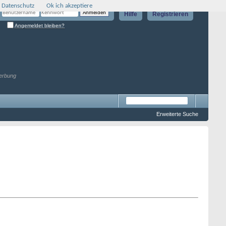
 Datenschutz
Ok ich akzeptiere
Hilfe
Registrieren
Angemeldet bleiben?
erbung
Erweiterte Suche