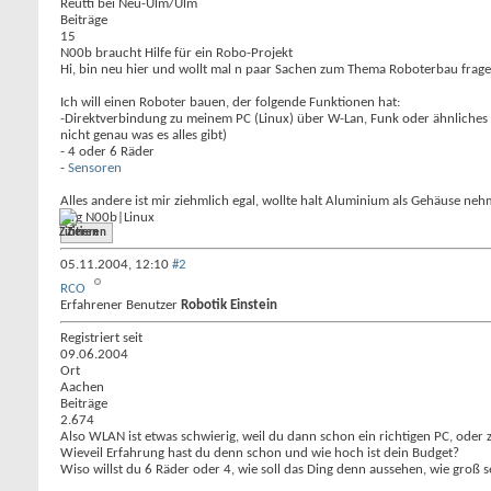
Reutti bei Neu-Ulm/Ulm
Beiträge
15
N00b braucht Hilfe für ein Robo-Projekt
Hi, bin neu hier und wollt mal n paar Sachen zum Thema Roboterbau frage
Ich will einen Roboter bauen, der folgende Funktionen hat:
-Direktverbindung zu meinem PC (Linux) über W-Lan, Funk oder ähnliches
nicht genau was es alles gibt)
- 4 oder 6 Räder
-
Sensoren
Alles andere ist mir ziehmlich egal, wollte halt Aluminium als Gehäuse neh
mfg N00b|Linux
Zitieren
05.11.2004,
12:10
#2
RCO
Erfahrener Benutzer
Robotik Einstein
Registriert seit
09.06.2004
Ort
Aachen
Beiträge
2.674
Also WLAN ist etwas schwierig, weil du dann schon ein richtigen PC, oder 
Wieveil Erfahrung hast du denn schon und wie hoch ist dein Budget?
Wiso willst du 6 Räder oder 4, wie soll das Ding denn aussehen, wie groß s