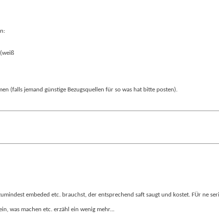
n:
 (weiß
men (falls jemand günstige Bezugsquellen für so was hat bitte posten).
zumindest embeded etc. brauchst, der entsprechend saft saugt und kostet. FÜr ne ser
ein, was machen etc. erzähl ein wenig mehr...