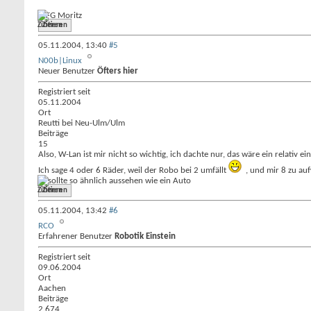
MFG Moritz
Zitieren
05.11.2004,
13:40
#5
N00b|Linux
Neuer Benutzer
Öfters hier
Registriert seit
05.11.2004
Ort
Reutti bei Neu-Ulm/Ulm
Beiträge
15
Also, W-Lan ist mir nicht so wichtig, ich dachte nur, das wäre ein relativ
Ich sage 4 oder 6 Räder, weil der Robo bei 2 umfällt
, und mir 8 zu au
Er sollte so ähnlich aussehen wie ein Auto
Zitieren
05.11.2004,
13:42
#6
RCO
Erfahrener Benutzer
Robotik Einstein
Registriert seit
09.06.2004
Ort
Aachen
Beiträge
2.674