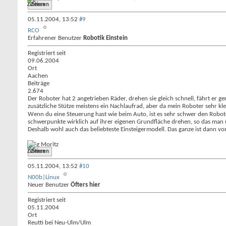
Zitieren
05.11.2004,
13:52
#9
RCO
Erfahrener Benutzer
Robotik Einstein
Registriert seit
09.06.2004
Ort
Aachen
Beiträge
2.674
Der Roboter hat 2 angetrieben Räder, drehen sie gleich schnell, fährt er g
zusätzliche Stütze meistens ein Nachlaufrad, aber da mein Roboter sehr kle
Wenn du eine Steuerung hast wie beim Auto, ist es sehr schwer den Robote
schwerpunkte wirklich auf ihrer eigenen Grundfläche drehen, so das man 
Deshalb wohl auch das beliebteste Einsteigermodell. Das ganze ist dann vo
MFg Moritz
Zitieren
05.11.2004,
13:52
#10
N00b|Linux
Neuer Benutzer
Öfters hier
Registriert seit
05.11.2004
Ort
Reutti bei Neu-Ulm/Ulm