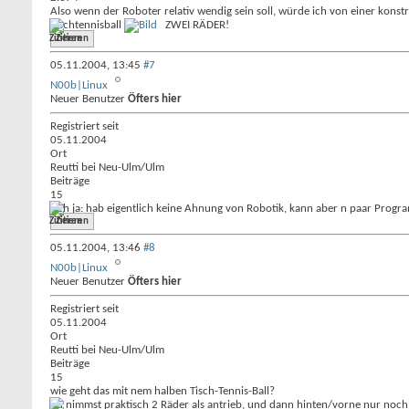
Also wenn der Roboter relativ wendig sein soll, würde ich von einer kons
Tischtennisball
ZWEI RÄDER!
Zitieren
05.11.2004,
13:45
#7
N00b|Linux
Neuer Benutzer
Öfters hier
Registriert seit
05.11.2004
Ort
Reutti bei Neu-Ulm/Ulm
Beiträge
15
Ach ja: hab eigentlich keine Ahnung von Robotik, kann aber n paar Prog
Zitieren
05.11.2004,
13:46
#8
N00b|Linux
Neuer Benutzer
Öfters hier
Registriert seit
05.11.2004
Ort
Reutti bei Neu-Ulm/Ulm
Beiträge
15
wie geht das mit nem halben Tisch-Tennis-Ball?
du nimmst praktisch 2 Räder als antrieb, und dann hinten/vorne nur noch