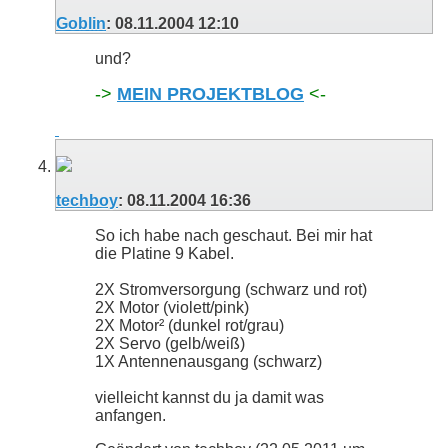
Goblin
:
08.11.2004
12:10
und?
->
MEIN PROJEKTBLOG
<-
techboy
:
08.11.2004
16:36
So ich habe nach geschaut. Bei mir hat
die Platine 9 Kabel.
2X Stromversorgung (schwarz und rot)
2X Motor (violett/pink)
2X Motor² (dunkel rot/grau)
2X Servo (gelb/weiß)
1X Antennenausgang (schwarz)
vielleicht kannst du ja damit was
anfangen.