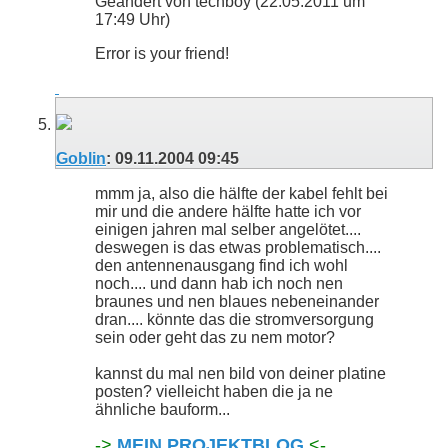
Geändert von techboy (22.05.2011 um
17:49
Uhr)
Error is your friend!
Goblin
:
09.11.2004
09:45
mmm ja, also die hälfte der kabel fehlt bei
mir und die andere hälfte hatte ich vor
einigen jahren mal selber angelötet....
deswegen is das etwas problematisch....
den antennenausgang find ich wohl
noch.... und dann hab ich noch nen
braunes und nen blaues nebeneinander
dran.... könnte das die stromversorgung
sein oder geht das zu nem motor?
kannst du mal nen bild von deiner platine
posten? vielleicht haben die ja ne
ähnliche bauform...
->
MEIN PROJEKTBLOG
<-