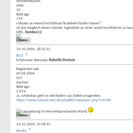
Wilhelmshaven
Alter
35
Beiträge
779
roboter an wand hochfahren/krabbeln/laufen lassen?
ist das mögkich einen roboter irgendwie an einer wand hochfahren zu las
MfG.
Dundee12
Zitieren
24.10.2004,
18:32
#2
RCO
Erfahrener Benutzer
Robotik Einstein
Registriert seit
09.06.2004
Ort
Aachen
Beiträge
2.674
Ja, scheinbar geht es mit Rädern aus Elektromagneten:
https://www.roboternetz.de/phpBB2/viewtopic.php?t=4160
Vorraussetzung ist eine entsprechende Wand
Zitieren
24.10.2004,
19:48
#3
klucky