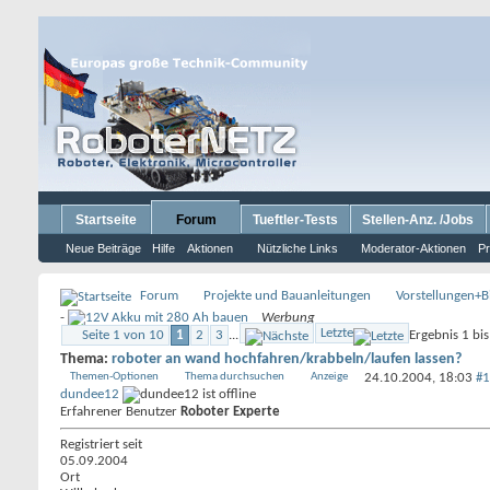
Startseite
Forum
Tueftler-Tests
Stellen-Anz. /Jobs
Neue Beiträge
Hilfe
Aktionen
Nützliche Links
Moderator-Aktionen
Pr
Forum
Projekte und Bauanleitungen
Vorstellungen+Bi
-
Werbung
Letzte
Seite 1 von 10
1
2
3
...
Ergebnis 1 bi
Thema:
roboter an wand hochfahren/krabbeln/laufen lassen?
Themen-Optionen
Thema durchsuchen
Anzeige
24.10.2004,
18:03
#1
dundee12
Erfahrener Benutzer
Roboter Experte
Registriert seit
05.09.2004
Ort