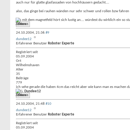
auch nur für glatte glasfassaden von hochhäusern gedacht....
also, das ginge bei rauhen wänden nur sehr schwer und rollen bzw fahren w
das mit dem magnetfeld hört sich lustig an.... würdest du wirklich ein so 
Zitieren
24.10.2004,
21:36
#9
dundee12
Erfahrener Benutzer
Roboter Experte
Registriert seit
05.09.2004
Ort
Wilhelmshaven
Alter
35
Beiträge
779
ich sehe gerade die haben 4cm das reicht aber wie kann man es machen d
MfG.
Dundee12
Zitieren
24.10.2004,
21:48
#10
dundee12
Erfahrener Benutzer
Roboter Experte
Registriert seit
05.09.2004