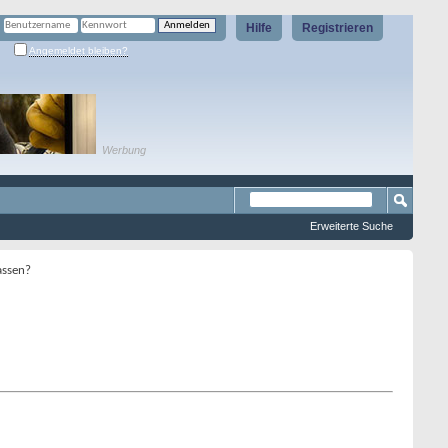
Hilfe
Registrieren
Angemeldet bleiben?
Werbung
Erweiterte Suche
assen?