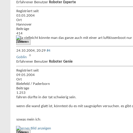
Erfahrener Benutzer
Roboter Experte
Registriert seit
03.05.2004
Ort
Hannover
Beiträge
414
Naja vielleicht könnte man das ganze auch mit einer art luftkissenboot n
Zitieren
24.10.2004,
20:29
#4
Goblin
Erfahrener Benutzer
Roboter Genie
Registriert seit
09.05.2004
Ort
Bielefeld / Paderborn
Beiträge
1.253
fahren dürfte in der tat schwierig sein.
wenn die wand glatt ist, könntest du es mit saugnäpfen versuchen. es gibt 
sowas mein ich:
Externes Bild anzeigen
Zitieren