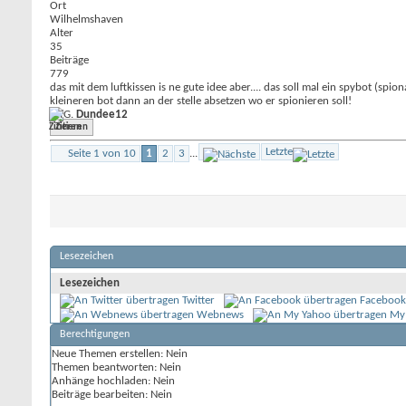
Ort
Wilhelmshaven
Alter
35
Beiträge
779
das mit dem luftkissen is ne gute idee aber.... das soll mal ein spybot (sp
kleineren bot dann an der stelle absetzen wo er spionieren soll!
MfG.
Dundee12
Zitieren
Letzte
Seite 1 von 10
1
2
3
...
Lesezeichen
Lesezeichen
Twitter
Facebook
Webnews
My
Berechtigungen
Neue Themen erstellen:
Nein
Themen beantworten:
Nein
Anhänge hochladen:
Nein
Beiträge bearbeiten:
Nein