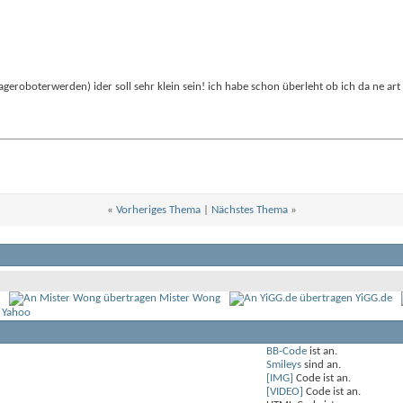
ionageroboterwerden) ider soll sehr klein sein! ich habe schon überleht ob ich da ne a
«
Vorheriges Thema
|
Nächstes Thema
»
Mister Wong
YiGG.de
 Yahoo
BB-Code
ist
an
.
Smileys
sind
an
.
[IMG]
Code ist
an
.
[VIDEO]
Code ist
an
.