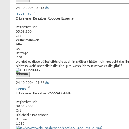
24.10.2004,
20:43
#5
dundee12
Erfahrener Benutzer
Roboter Experte
Registriert seit
05.09.2004
Ort
Wilhelmshaven
Alter
35
Beiträge
779
wo gibt es diese bälle? gibts die auch in größer? hätte nicht gedacht das 
nicht so weit! aber die bälle sind gut! wenn ich wüsste wo es die gibt!?
MfG.
Dundee12
Zitieren
24.10.2004,
21:22
#6
Goblin
Erfahrener Benutzer
Roboter Genie
Registriert seit
09.05.2004
Ort
Bielefeld / Paderborn
Beiträge
1.253
http://www.zweieuro.de/shop/catalog/...roducts_id=106