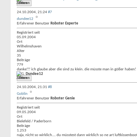
Zitieren
24.10.2004,
21:24
#7
dundee12
Erfahrener Benutzer
Roboter Experte
Registriert seit
05.09.2004
Ort
Wilhelmshaven
Alter
35
Beiträge
779
danke!!! ich glaube aber die sind zu klein. die müsste man in gößer haben!
MfG.
Dundee12
Zitieren
24.10.2004,
21:31
#8
Goblin
Erfahrener Benutzer
Roboter Genie
Registriert seit
09.05.2004
Ort
Bielefeld / Paderborn
Beiträge
1.253
naja, nicht so wirklich.... du müsstest dann wirklich so ne art luftkisse