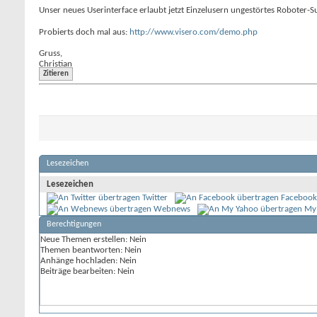
Unser neues Userinterface erlaubt jetzt Einzelusern ungestörtes Roboter-S
Probierts doch mal aus:
http://www.visero.com/demo.php
Gruss,
Christian
Zitieren
Lesezeichen
Lesezeichen
Twitter
Facebook
Webnews
My
Berechtigungen
Neue Themen erstellen:
Nein
Themen beantworten:
Nein
Anhänge hochladen:
Nein
Beiträge bearbeiten:
Nein