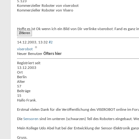
5.123
Kommerzieller Roboter von viserobot
Kommerzieller Roboter von Visero
Hoffe es ist Ok wenn ich ein Bild von Dir verlinke
viserobot
. Fand es ganz 
Zitieren
14.12.2003,
13:32
#2
viserobot
Neuer Benutzer
Öfters hier
Registriert seit
13.12.2003
Ort
Berlin
Alter
57
Beiträge
15
Hallo Frank.
Erstmal vielen Dank für die Veröffentlichung des VISEROBOT online im F
Die
Sensoren
sind im unteren (schwarzen) Teil des Roboters eingebaut. We
Mein Kollege Udo Abel hat bei der Entwicklung der Sensor-Elektronik ganze
Gruss,