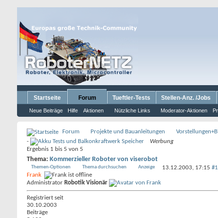
Startseite
Forum
Tueftler-Tests
Stellen-Anz. /Jobs
Neue Beiträge
Hilfe
Aktionen
Nützliche Links
Moderator-Aktionen
Pr
Forum
Projekte und Bauanleitungen
Vorstellungen+Bi
-
Werbung
Ergebnis 1 bis 5 von 5
Thema:
Kommerzieller Roboter von viserobot
Themen-Optionen
Thema durchsuchen
Anzeige
13.12.2003,
17:15
#1
Frank
Administrator
Robotik Visionär
Registriert seit
30.10.2003
Beiträge