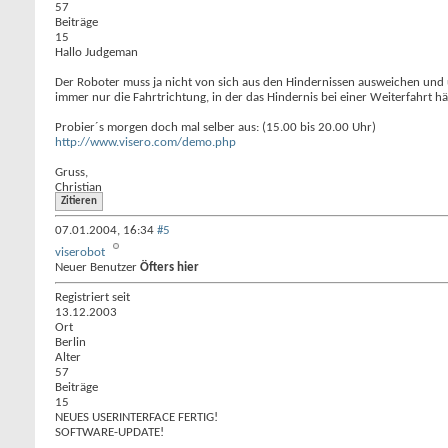
57
Beiträge
15
Hallo Judgeman
Der Roboter muss ja nicht von sich aus den Hindernissen ausweichen und
immer nur die Fahrtrichtung, in der das Hindernis bei einer Weiterfahrt
Probier´s morgen doch mal selber aus: (15.00 bis 20.00 Uhr)
http://www.visero.com/demo.php
Gruss,
Christian
Zitieren
07.01.2004,
16:34
#5
viserobot
Neuer Benutzer
Öfters hier
Registriert seit
13.12.2003
Ort
Berlin
Alter
57
Beiträge
15
NEUES USERINTERFACE FERTIG!
SOFTWARE-UPDATE!