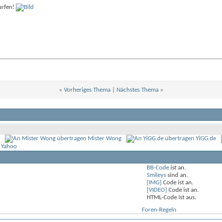
urfen!
«
Vorheriges Thema
|
Nächstes Thema
»
Mister Wong
YiGG.de
 Yahoo
BB-Code
ist
an
.
Smileys
sind
an
.
[IMG]
Code ist
an
.
[VIDEO]
Code ist
an
.
HTML-Code ist
aus
.
Foren-Regeln