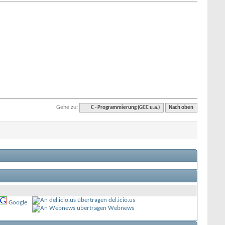
Gehe zu:
C - Programmierung (GCC u.a.)
Nach oben
del.icio.us
Google
Webnews