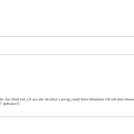
das Glied SJA_CR aus der Struktur canreg_read) beim bitweisen OR mit dem Hexwert 0
 definiert?).