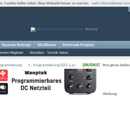
s. Cookies helfen dabei, diese Webseite besser zu machen.
mehr Informationen zum
Werbung
Neueste Beiträge
RN-Wissen
Elektronik-Projekte
emium Mitglieder
Aktivitäten
Technik Videos
rogrammierung
C - Programmierung (GCC u.a.)
[ERLEDIGT]
Was genau bedeute
Werbung