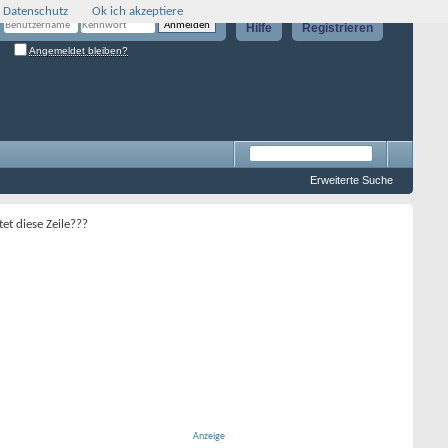
 Datenschutz
Ok ich akzeptiere
Hilfe
Registrieren
Angemeldet bleiben?
Erweiterte Suche
t diese Zeile???
Anzeige