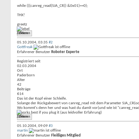
while (((canreg_read(SJA_CR)) &0x01)==0);
THX!
greetz
Striebel
Zitieren
05.10.2004,
03:35
#2
Gottfreak
Erfahrener Benutzer
Roboter Experte
Registriert seit
02.03.2004
Ort
Paderborn
Alter
42
Beiträge
614
Das ist der Kopf einer Schleife.
Solange der Rückgabewert von canreg_read mit dem Parameter SJA_CR(oder 
Wo kommt's denn her und was hast du damit vor(und wie ist "canreg_read"
it works best if you plug it (aus leidvoller Erfahrung)
Zitieren
05.10.2004,
09:09
#3
martin
Erfahrener Benutzer
Fleißiges Mitglied