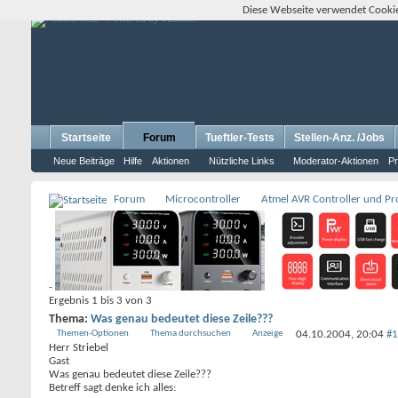
Diese Webseite verwendet Cookie
Startseite
Forum
Tueftler-Tests
Stellen-Anz. /Jobs
Neue Beiträge
Hilfe
Aktionen
Nützliche Links
Moderator-Aktionen
Pr
Forum
Microcontroller
Atmel AVR Controller und P
-
Ergebnis 1 bis 3 von 3
Thema:
Was genau bedeutet diese Zeile???
Themen-Optionen
Thema durchsuchen
Anzeige
04.10.2004,
20:04
#1
Herr Striebel
Gast
Was genau bedeutet diese Zeile???
Betreff sagt denke ich alles: