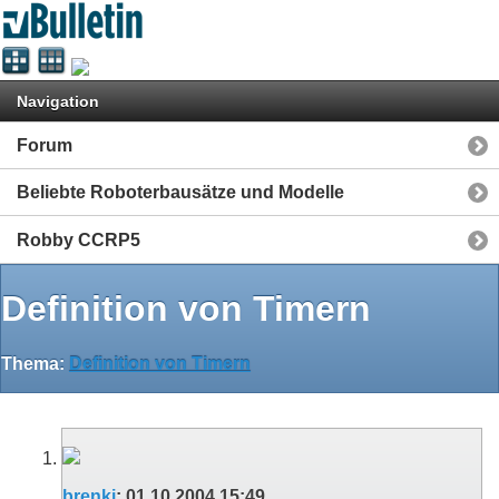
Navigation
Forum
Beliebte Roboterbausätze und Modelle
Robby CCRP5
Definition von Timern
Thema:
Definition von Timern
brenki
:
01.10.2004
15:49