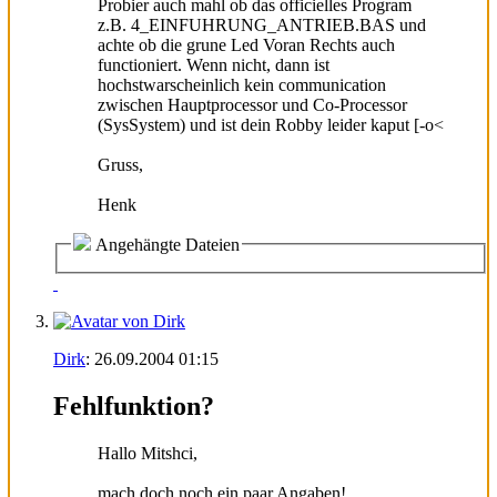
Probier auch mahl ob das officielles Program
z.B. 4_EINFUHRUNG_ANTRIEB.BAS und
achte ob die grune Led Voran Rechts auch
functioniert. Wenn nicht, dann ist
hochstwarscheinlich kein communication
zwischen Hauptprocessor und Co-Processor
(SysSystem) und ist dein Robby leider kaput [-o<
Gruss,
Henk
Angehängte Dateien
Dirk
:
26.09.2004
01:15
Fehlfunktion?
Hallo Mitshci,
mach doch noch ein paar Angaben!