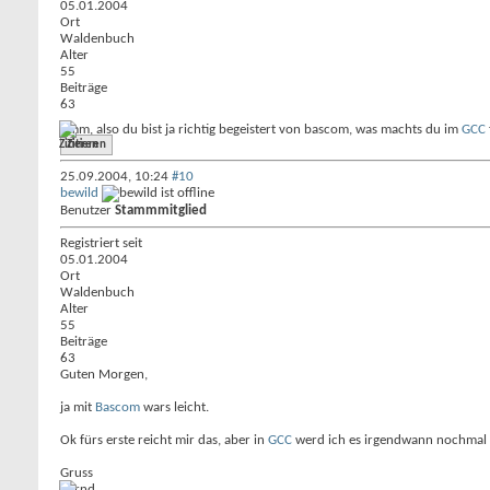
05.01.2004
Ort
Waldenbuch
Alter
55
Beiträge
63
hmm, also du bist ja richtig begeistert von bascom, was machts du im
GCC
Zitieren
25.09.2004,
10:24
#10
bewild
Benutzer
Stammmitglied
Registriert seit
05.01.2004
Ort
Waldenbuch
Alter
55
Beiträge
63
Guten Morgen,
ja mit
Bascom
wars leicht.
Ok fürs erste reicht mir das, aber in
GCC
werd ich es irgendwann nochmal 
Gruss
Bernd