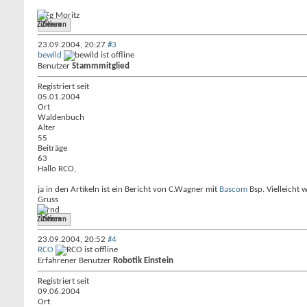
MFg Moritz
Zitieren
23.09.2004,
20:27
#3
bewild
Benutzer
Stammmitglied
Registriert seit
05.01.2004
Ort
Waldenbuch
Alter
55
Beiträge
63
Hallo RCO,
ja in den Artikeln ist ein Bericht von C.Wagner mit
Bascom
Bsp. Vielleicht 
Gruss
Bernd
Zitieren
23.09.2004,
20:52
#4
RCO
Erfahrener Benutzer
Robotik Einstein
Registriert seit
09.06.2004
Ort