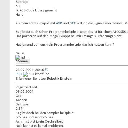
Beiträge
63
IR RC5-Code Libary gesucht
Hallo,
als mein erstes Projekt mit
AVR
und
GCC
will ich die Signale von meiner T
Es gibt da auch schon Programmbeispiele, aber das ist für einen AT90S8
Das portieren auf den Mega8 klappt bei mir (mangels Erfahrung) nicht.
Hat jemand von euch ein Programmbeispiel das ich nutzen kann?
Gruss
Bernd
Zitieren
23.09.2004,
20:16
#2
RCO
Erfahrener Benutzer
Robotik Einstein
Registriert seit
09.06.2004
Ort
Aachen
Beiträge
2.674
Es gibt doch bei den Samples beispiele:
rc5.bas und sendrc5.bas
Ach mist bist ja ein C-schreiber.
Naja kannst es ja mal probieren.