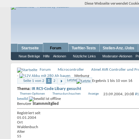
Diese Webseite verwendet Cookie
Startseite
Forum
Tueftler-Tests
Stellen-Anz. /Jobs
Neue Beiträge
Hilfe
Aktionen
Nützliche Links
Moderator-Aktionen
Pr
Forum
Microcontroller
Atmel AVR Controller und P
-
Werbung
Letzte
Seite 1 von 2
1
2
Ergebnis 1 bis 10 von 16
Thema:
IR RC5-Code Libary gesucht
Themen-Optionen
Thema durchsuchen
Anzeige
23.09.2004,
20:08
#1
bewild
Benutzer
Stammmitglied
Registriert seit
05.01.2004
Ort
Waldenbuch
Alter
55