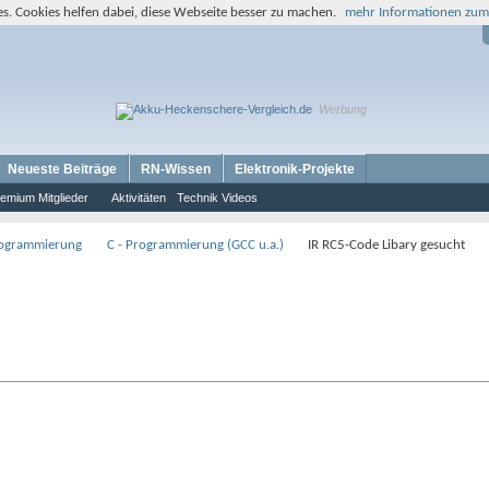
s. Cookies helfen dabei, diese Webseite besser zu machen.
mehr Informationen zum
Werbung
Neueste Beiträge
RN-Wissen
Elektronik-Projekte
emium Mitglieder
Aktivitäten
Technik Videos
rogrammierung
C - Programmierung (GCC u.a.)
IR RC5-Code Libary gesucht