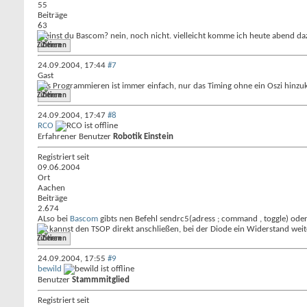
55
Beiträge
63
Meinst du Bascom? nein, noch nicht. vielleicht komme ich heute abend da
Zitieren
24.09.2004,
17:44
#7
Gast
Das Programmieren ist immer einfach, nur das Timing ohne ein Oszi hinzuk
Zitieren
24.09.2004,
17:47
#8
RCO
Erfahrener Benutzer
Robotik Einstein
Registriert seit
09.06.2004
Ort
Aachen
Beiträge
2.674
ALso bei
Bascom
gibts nen Befehl sendrc5(adress ; command , toggle) oder
du kannst den TSOP direkt anschließen, bei der Diode ein Widerstand weit
Zitieren
24.09.2004,
17:55
#9
bewild
Benutzer
Stammmitglied
Registriert seit