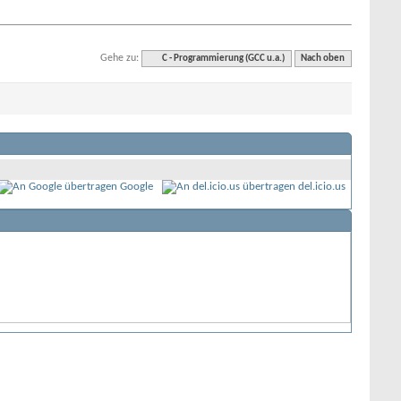
Gehe zu:
C - Programmierung (GCC u.a.)
Nach oben
Google
del.icio.us