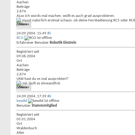
Aachen
Beiträge
2.674
ALso ich würds mal machen, wollt es auch grad ausprobieren.
Du musst natürlich erstmal schaun, ob deine Fernbedienung RC5 oder RC6 s
Zitieren
24.09.2004,
15:49
#5
RCO
Erfahrener Benutzer
Robotik Einstein
Registriert seit
09.06.2004
Ort
Aachen
Beiträge
2.674
UNd hast du es mal ausprobiert?
Bei mir läuft es einwandfrei.
Zitieren
24.09.2004,
17:39
#6
bewild
Benutzer
Stammmitglied
Registriert seit
05.01.2004
Ort
Waldenbuch
Alter