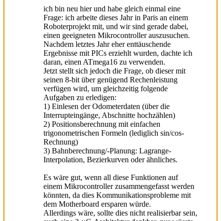
ich bin neu hier und habe gleich einmal eine
Frage: ich arbeite dieses Jahr in Paris an einem
Roboterprojekt mit, und wir sind gerade dabei,
einen geeigneten Mikrocontroller auszusuchen.
Nachdem letztes Jahr eher enttäuschende
Ergebnisse mit PICs erziehlt wurden, dachte ich
daran, einen ATmega16 zu verwenden.
Jetzt stellt sich jedoch die Frage, ob dieser mit
seinen 8-bit über genügend Rechenleistung
verfügen wird, um gleichzeitig folgende
Aufgaben zu erledigen:
1) Einlesen der Odometerdaten (über die
Interrupteingänge, Abschnitte hochzählen)
2) Positionsberechnung mit einfachen
trigonometrischen Formeln (lediglich sin/cos-
Rechnung)
3) Bahnberechnung/-Planung: Lagrange-
Interpolation, Bezierkurven oder ähnliches.
Es wäre gut, wenn all diese Funktionen auf
einem Mikrocontroller zusammengefasst werden
könnten, da dies Kommunikationsprobleme mit
dem Motherboard ersparen würde.
Allerdings wäre, sollte dies nicht realisierbar sein,