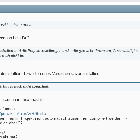
rzt ist nicht normal.
ersion hast Du?
stalliert und die Projekteinstellungen im Studio gemacht (Prozessor, Geschwindigkei
 mich nicht irre.
deinstalliert, bzw. die neues Versionen davon installiert.
, hat es auch nicht compiliert.
 ja auch ein .hex macht...
gefunden:
i/pmwik...Main/AVRStudio
wei Files im Projekt nicht automatisch zusammen compiliert werden.. ?
ng es aber ??
en?
jekt hat?