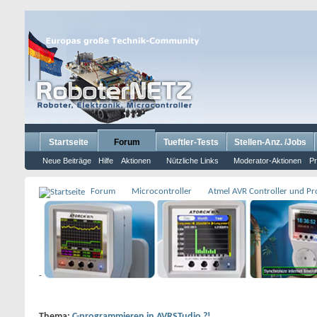
Startseite
Forum
Tueftler-Tests
Stellen-Anz. /Jobs
Neue Beiträge
Hilfe
Aktionen
Nützliche Links
Moderator-Aktionen
Pr
Forum
Microcontroller
Atmel AVR Controller und P
-
Thema:
C-programmieren in AVRSTudio ?!