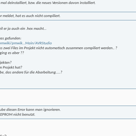
mal deinstalliert, bzw. die neues Versionen davon installiert.
r meldet, hat es auch nicht compiliert.
il er ja auch ein .hex macht...
was gefunden:
/pmwiki/pmwik...Main/AVRStudio
ss zwei Files im Projekt nicht automatisch zusammen compiliert werden.. ?
 ging es aber ??
ojekten?
m Projekt hat?
be, das andere für die Abarbeitung.....?
aube diesen Error kann man ignorieren.
EPROM nicht benutzt.