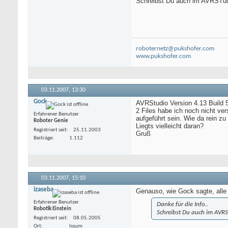
Schreibst Du auch im AVRSTu
roboternetz@pukshofer.com
www.pukshofer.com
03.11.2007,
13:30
Gock
AVRStudio Version 4.13 Build 
2 Files habe ich noch nicht ve
Erfahrener Benutzer
aufgeführt sein. Wie da rein z
Roboter Genie
Liegts vielleicht daran?
Registriert seit
25.11.2003
Gruß
Beiträge
1.112
03.11.2007,
15:10
izaseba
Genauso, wie Gock sagte, alle 
Erfahrener Benutzer
Danke für die Info..
Robotik Einstein
Schreibst Du auch im AVR
Registriert seit
08.05.2005
Ort
Issum