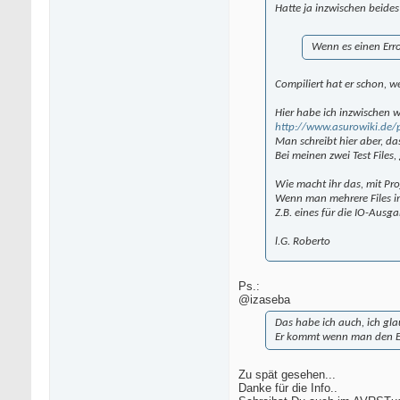
Hatte ja inzwischen beides 
Wenn es einen Erro
Compiliert hat er schon, we
Hier habe ich inzwischen 
http://www.asurowiki.de
Man schreibt hier aber, da
Bei meinen zwei Test Files,
Wie macht ihr das, mit Pr
Wenn man mehrere Files i
Z.B. eines für die IO-Ausga
l.G. Roberto
Ps.:
@izaseba
Das habe ich auch, ich gl
Er kommt wenn man den E
Zu spät gesehen...
Danke für die Info..