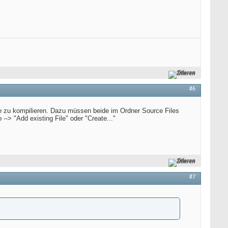
Zitieren
#6
ide zu kompilieren. Dazu müssen beide im Ordner Source Files
-> "Add existing File" oder "Create..."
Zitieren
#7