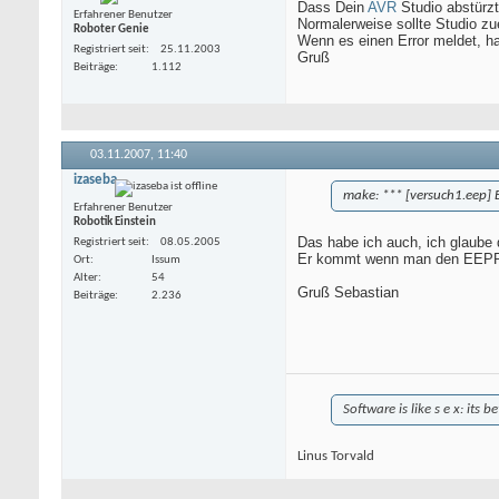
Dass Dein
AVR
Studio abstürzt
Erfahrener Benutzer
Normalerweise sollte Studio zue
Roboter Genie
Wenn es einen Error meldet, hat
Registriert seit
25.11.2003
Gruß
Beiträge
1.112
03.11.2007,
11:40
izaseba
make: *** [versuch1.eep] E
Erfahrener Benutzer
Robotik Einstein
Das habe ich auch, ich glaube 
Registriert seit
08.05.2005
Er kommt wenn man den EEPR
Ort
Issum
Alter
54
Gruß Sebastian
Beiträge
2.236
Software is like s e x: its b
Linus Torvald