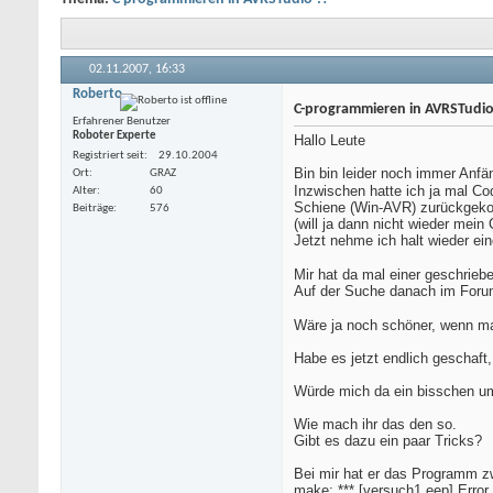
02.11.2007,
16:33
Roberto
C-programmieren in AVRSTudio
Erfahrener Benutzer
Roboter Experte
Hallo Leute
Registriert seit
29.10.2004
Bin bin leider noch immer Anfä
Ort
GRAZ
Inzwischen hatte ich ja mal Cod
Alter
60
Schiene (Win-AVR) zurückge
Beiträge
576
(will ja dann nicht wieder mei
Jetzt nehme ich halt wieder ein
Mir hat da mal einer geschrieb
Auf der Suche danach im Forum,
Wäre ja noch schöner, wenn ma
Habe es jetzt endlich geschaf
Würde mich da ein bisschen u
Wie mach ihr das den so.
Gibt es dazu ein paar Tricks?
Bei mir hat er das Programm zw
make: *** [versuch1.eep] Error