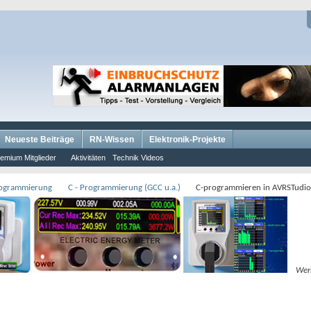
Neueste Beiträge
RN-Wissen
Elektronik-Projekte
emium Mitglieder
Aktivitäten
Technik Videos
rogrammierung
C - Programmierung (GCC u.a.)
C-programmieren in AVRSTudio
Wer