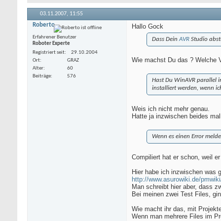
03.11.2007,
11:55
Roberto
Hallo Gock
Erfahrener Benutzer
Dass Dein
AVR
Studio abstü
Roboter Experte
Registriert seit
29.10.2004
Wie machst Du das ? Welche V
Ort
GRAZ
Alter
60
Beiträge
576
Hast Du WinAVR parallel in
installiert werden, wenn ich
Weis ich nicht mehr genau.
Hatte ja inzwischen beides mal 
Wenn es einen Error meldet
Compiliert hat er schon, weil er
Hier habe ich inzwischen was 
http://www.asurowiki.de/pmwik
Man schreibt hier aber, dass z
Bei meinen zwei Test Files, gi
Wie macht ihr das, mit Projekt
Wenn man mehrere Files im Pro