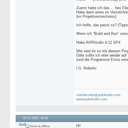
Zuerst hatte ich das ... hex F
Habe dann eines im Verzeichnis
(im Projektverzeichniss)
Ich hoffe, das passt so? (Tipps 
Wenn ich "Build and Run" vers
Habe AVRStudio 4.12 SP4
Wie seid ihr so mit diesem Pr
Oder sollte ich eher wieder a
(und die Programme Extra ver
l.G. Roberto
roboternetz@pukshofer.com
www.pukshofer.com
03.11.2007,
10:42
Gock
Hi!