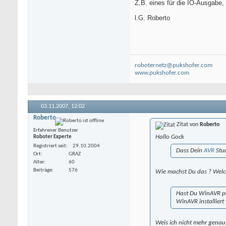
Z.B. eines für die IO-Ausgabe, 
l.G. Roberto
roboternetz@pukshofer.com
www.pukshofer.com
03.11.2007,
12:02
Roberto
Zitat von
Roberto
Erfahrener Benutzer
Hallo Gock
Roboter Experte
Registriert seit
29.10.2004
Dass Dein
AVR
Stud
Ort
GRAZ
Alter
60
Beiträge
576
Wie machst Du das ? Welc
Hast Du WinAVR par
WinAVR installiert 
Weis ich nicht mehr genau