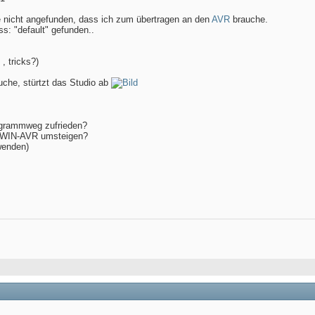
ile nicht angefunden, dass ich zum übertragen an den
AVR
brauche.
s: "default" gefunden..
, tricks?)
uche, stürtzt das Studio ab
ogrammweg zufrieden?
uf WIN-AVR umsteigen?
wenden)