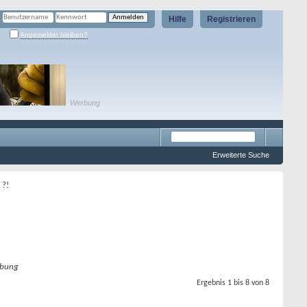
Hilfe
Registrieren
Angemeldet bleiben?
Werbung
Erweiterte Suche
 ?!
bung
Ergebnis 1 bis 8 von 8