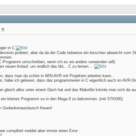
 ?!
nger in C
evision probiert, aber da da der Code teilweise ein bisschen abweicht vom St
kommen.
n C-Programm umschreiben, wenn ich es wo anders verwenden will)
en neuen Anlauf, um endlich das blö... C zu lernen....
en, dass man da schön in WIN-AVR mit Projekten arbeiten kann..
 habe ich gelesen, dass das programmieren in C eigentlich auch im AVR-Stud
n gleich alles unter einem Dach hat und das Makefile könnte man sich da au
t, ein kleines Programm so in den Mega 8 zu bekommen. (mit STK500)
m Gedankenaustausch freuen!
ar compiliert meldet aber immer einen Error :
 1